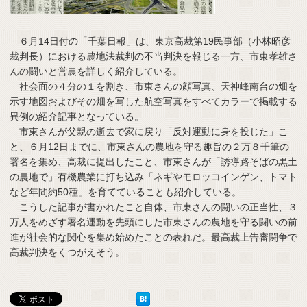
６月14日付の「千葉日報」は、東京高裁第19民事部（小林昭彦
裁判長）における農地法裁判の不当判決を報じる一方、市東孝雄さ
んの闘いと営農を詳しく紹介している。
社会面の４分の１を割き、市東さんの顔写真、天神峰南台の畑を
示す地図およびその畑を写した航空写真をすべてカラーで掲載する
異例の紹介記事となっている。
市東さんが父親の逝去で家に戻り「反対運動に身を投じた」こ
と、６月12日までに、市東さんの農地を守る趣旨の２万８千筆の
署名を集め、高裁に提出したこと、市東さんが「誘導路そばの黒土
の農地で」有機農業に打ち込み「ネギやモロッコインゲン、トマト
など年間約50種」を育てていることも紹介している。
こうした記事が書かれたこと自体、市東さんの闘いの正当性、３
万人をめざす署名運動を先頭にした市東さんの農地を守る闘いの前
進が社会的な関心を集め始めたことの表れだ。最高裁上告審闘争で
高裁判決をくつがえそう。