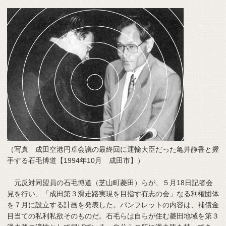
（写真 成田空港円卓会議の最終回に運輸大臣だった亀井静香と握
手する石毛博道【1994年10月 成田市】）
元反対同盟員の石毛博道（芝山町菱田）らが、５月18日記者会
見を行い、「成田第３滑走路実現を目指す有志の会」なる利権団体
を７月に設立する計画を発表した。パンフレットの内容は、補償金
目当ての私利私欲そのものだ。石毛らは自らが住む菱田地域を第３