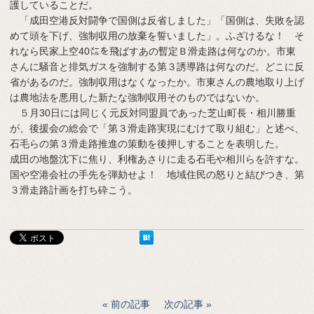
護していることだ。
「成田空港反対闘争で国側は反省しました」「国側は、失敗を認
めて頭を下げ、強制収用の放棄を誓いました」。ふざけるな！ そ
れなら民家上空40㍍を飛ばすあの暫定Ｂ滑走路は何なのか。市東
さんに騒音と排気ガスを強制する第３誘導路は何なのだ。どこに反
省があるのだ。強制収用はなくなったか。市東さんの農地取り上げ
は農地法を悪用した新たな強制収用そのものではないか。
５月30日には同じく元反対同盟員であった芝山町長・相川勝重
が、後援会の総会で「第３滑走路実現にむけて取り組む」と述べ、
石毛らの第３滑走路推進の策動を後押しすることを表明した。
成田の地盤沈下に焦り、利権あさりに走る石毛や相川らを許すな。
国や空港会社の手先を弾劾せよ！ 地域住民の怒りと結びつき、第
３滑走路計画を打ち砕こう。
前の記事
次の記事