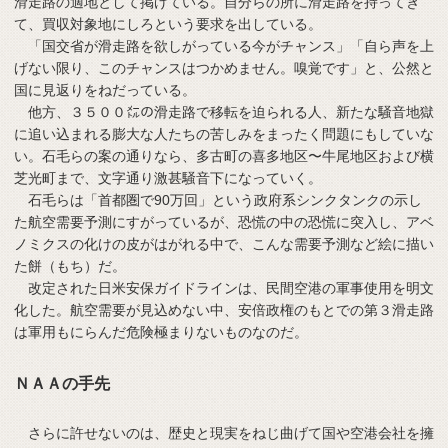
滑走路の適地として掲げている。自分らの所に滑走路を持ってき
て、買収対象地にしろという要求を出している。
「国交省が滑走路を欲しがっている今がチャンス」「自ら声を上
げない限り、このチャンスはつかめません。嗅覚です」と、公然と
国に見返りをねだっている。
他方、３５００㍍の滑走路で移転を迫られる人、新たな騒音地獄
に追い込まれる膨大な人たちの苦しみをまったく問題にもしていな
い。石毛らの案の通りなら、多古町の喜多地区〜牛尾地区および横
芝光町まで、文字通り激甚騒音下になっていく。
石毛らは「首都圏で90万回」という政府系シンクタンクの示し
た航空需要予測にすがっているが、恐慌の中の恐慌に突入し、アベ
ノミクスの化けの皮がはがれる中で、こんな需要予測など絵に描い
た餅（もち）だ。
改定された日米安保ガイドラインは、民間空港の軍事使用を明文
化した。航空需要が見込めない中、安倍政権のもとでの第３滑走路
は軍用もにらんだ危険極まりないものなのだ。
ＮＡＡの手先
さらに許せないのは、歴史と現実をねじ曲げて国や空港会社を擁