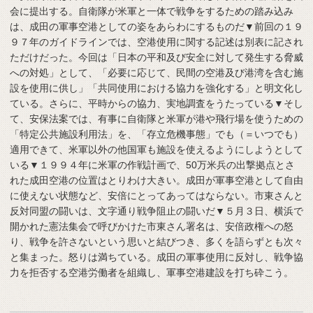
会に提出する。自衛隊が米軍と一体で戦争をするための踏み込み
は、成田の軍事空港としての姿をあらわにするものだ▼前回の１９
９７年のガイドラインでは、空港使用に関する記述は別表に記され
ただけだった。今回は「日本の平和及び安全に対して発生する脅威
への対処」として、「必要に応じて、民間の空港及び港湾を含む施
設を使用に供し」「共同使用における協力を強化する」と明文化し
ている。さらに、平時からの協力、実地調査をうたっている▼そし
て、安保法案では、有事に自衛隊と米軍が港や飛行場を使うための
「特定公共施設利用法」を、「存立危機事態」でも（＝いつでも）
適用できて、米軍以外の他国軍も施設を使えるようにしようとして
いる▼１９９４年に米軍の作戦計画で、50万米兵の出撃拠点とさ
れた成田空港の位置はとりわけ大きい。成田が軍事空港として自由
に使えない状態など、安倍にとってあってはならない。市東さんと
反対同盟の闘いは、文字通り戦争阻止の闘いだ▼５月３日、横浜で
開かれた憲法集会で呼びかけた市東さん署名は、安倍政権への怒
り、戦争を許さないという思いと結びつき、多くを語らずとも次々
と集まった。怒りは満ちている。成田の軍事使用に反対し、戦争協
力を拒否する空港労働者を組織し、軍事空港建設を打ち砕こう。