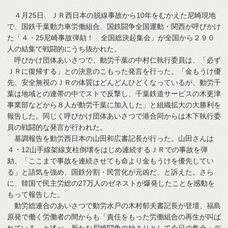
４月25日、ＪＲ西日本の脱線事故から10年をむかえた尼崎現地
で、国鉄千葉動力車労働組合、国鉄闘争全国運動・関西が呼びかけ
た「４・25尼崎事故弾劾！ 全国総決起集会」が全国から２９０
人の結集で戦闘的にうち抜かれた。
呼びかけ団体あいさつで、動労千葉の中村仁執行委員は、「必ず
ＪＲに復帰する」との決意のこもった発言を行った。「金もうけ優
先、安全無視のＪＲの体質はどんどんひどくなっているが、動労千
葉は地域との連帯の中でストで反撃し、千葉鉄道サービスの木更津
事業部などから８人が動労千葉に加入した」と組織拡大の大勝利を
報告した。同じく呼びかけ団体あいさつで港合同からは木下執行委
員の戦闘的な発言が行われた。
基調報告を動労西日本の山田和広書記長が行った。山田さんは
４・12山手線架線支柱倒壊をはじめ連続するＪＲでの事故を弾
劾、「ここまで事故を連続させても命より金もうけを優先してい
る」と語気を強め、国鉄分割・民営化が元凶だ、と訴えた。さら
に、韓国で民主労総の27万人のゼネストが爆発したことを感動を
もって報告した。
動労総連合のあいさつで動労水戸の木村郁夫書記長が登壇、福島
原発で働く労働者の間からも「責任をもった労働組合の再生が叫ば