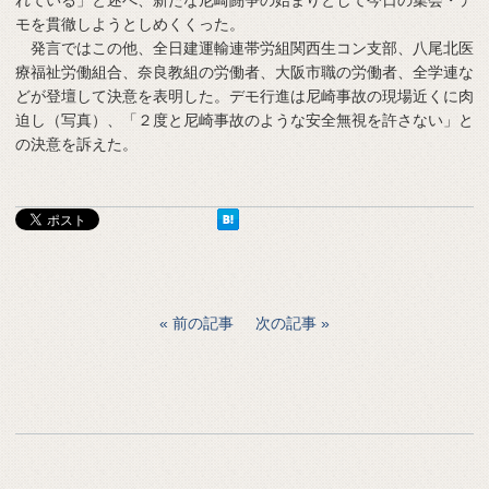
れている」と述べ、新たな尼崎闘争の始まりとして今日の集会・デ
モを貫徹しようとしめくくった。
発言ではこの他、全日建運輸連帯労組関西生コン支部、八尾北医
療福祉労働組合、奈良教組の労働者、大阪市職の労働者、全学連な
どが登壇して決意を表明した。デモ行進は尼崎事故の現場近くに肉
迫し（写真）、「２度と尼崎事故のような安全無視を許さない」と
の決意を訴えた。
前の記事
次の記事