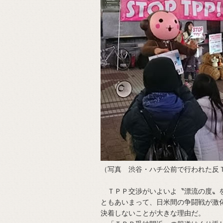
（写真 渋谷・ハチ公前で行われた反Ｔ
ＴＰＰ交渉がいよいよ〝漂流の度〟を
ともあいまって、日米間の争闘戦が激
決着しないことが大きな理由だ。