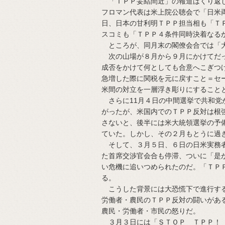
「ＴＰＰ妥結間近」の報道はくり返し
フロマン代表は米上院公聴会で「日米
日、日本の甘利明ＴＰＰ担当相も「Ｔ
スコミも「ＴＰＰ４条件同時決着なる
ところが、同月末の閣僚会合では「大
次の山場が８月から９月にかけてだっ
成否をかけて何としても合意へこぎつ
急増した際に関税を元に戻すこと＝セ
米間の対立を一層浮き彫りにすること
さらに11月４日の中間選挙で共和党
がったが、米国内でのＴＰＰ反対は根
さないと、後半には米大統領選挙の予
ていた。しかし、その２月もとうに過
そして、３月５日、６日の日米実務者
た首席交渉官会合も停滞、ついに「是
い危機に追いつめられたのだ。「ＴＰ
る。
こうした背景には大恐慌下で進行する
労働者・農民のＴＰＰ反対の闘いがあ
農民・労働者・市民の怒りだ。
３月３日には「ＳＴＯＰ ＴＰＰ！ 