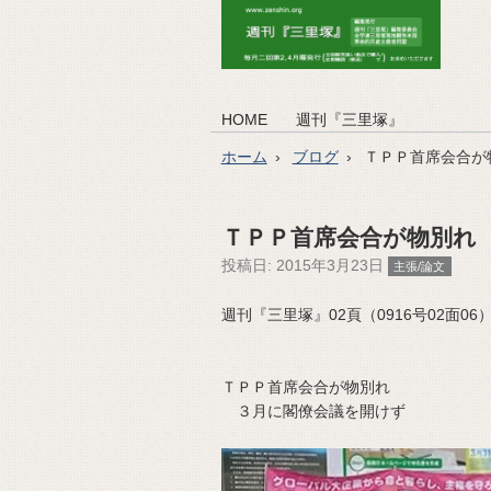
HOME
週刊『三里塚』
ホーム
ブログ
ＴＰＰ首席会合が
ＴＰＰ首席会合が物別れ
投稿日:
2015年3月23日
主張/論文
週刊『三里塚』02頁（0916号02面06）（2
ＴＰＰ首席会合が物別れ
３月に閣僚会議を開けず