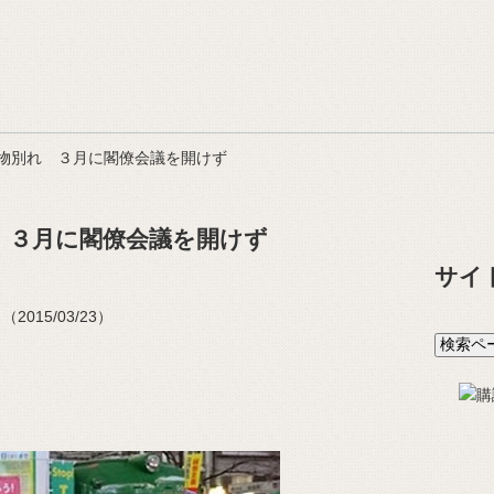
物別れ ３月に閣僚会議を開けず
 ３月に閣僚会議を開けず
サイ
015/03/23）