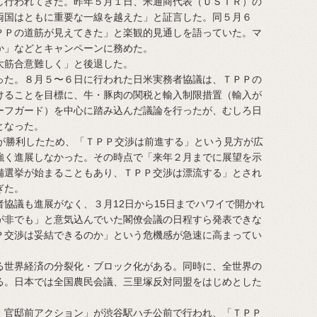
行われてきた。昨年５月１日、米通商代表（ＵＳＴＲ）の
両国はともに重要な一線を越えた」と証言した。同５月６
ＰＰの道筋が見えてきた」と楽観的見通しを語っていた。マ
か」などとキャンペーンに務めた。
筋合意難しく」と後退した。
た。８月５〜６日に行われた日米実務者協議は、ＴＰＰの
けることを目標に、牛・豚肉の関税と輸入制限措置（輸入が
ーフガード）を中心に踏み込んだ議論を行ったが、むしろ日
となった。
が勝利したため、「ＴＰＰ交渉は前進する」という見方が広
強く進展しなかった。その時点で「来年２月までに展望を示
備選挙が始まることもあり、ＴＰＰ交渉は漂流する」とされ
ぎた。
協議も進展がなく、３月12日から15日までハワイで開かれ
が非でも」と意気込んでいた閣僚会議の日程すら発表できな
Ｐ交渉は妥結できるのか」という危機感が急速に高まってい
世界経済の分裂化・ブロック化がある。同時に、全世界の
る。日本では全国農民会議、三里塚反対同盟をはじめとした
官邸前アクション」が渋谷駅ハチ公前で行われ、「ＴＰＰ