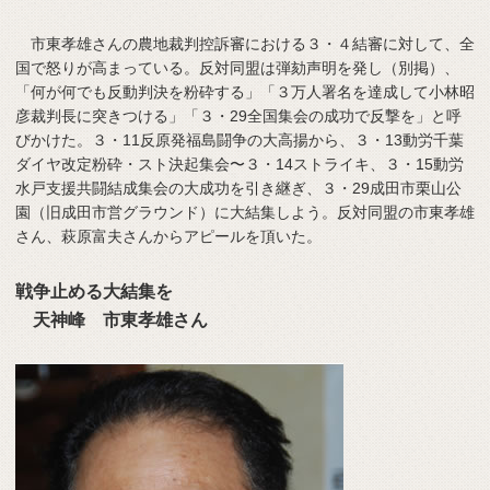
市東孝雄さんの農地裁判控訴審における３・４結審に対して、全
国で怒りが高まっている。反対同盟は弾劾声明を発し（別掲）、
「何が何でも反動判決を粉砕する」「３万人署名を達成して小林昭
彦裁判長に突きつける」「３・29全国集会の成功で反撃を」と呼
びかけた。３・11反原発福島闘争の大高揚から、３・13動労千葉
ダイヤ改定粉砕・スト決起集会〜３・14ストライキ、３・15動労
水戸支援共闘結成集会の大成功を引き継ぎ、３・29成田市栗山公
園（旧成田市営グラウンド）に大結集しよう。反対同盟の市東孝雄
さん、萩原富夫さんからアピールを頂いた。
戦争止める大結集を
天神峰 市東孝雄さん