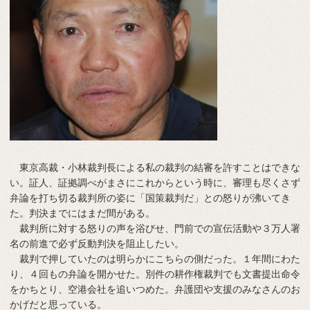
東京高裁・小林裁判長による私の裁判の結審を許すことはできな
い。証人、証拠調べがまさにこれからという時に、審理も尽くさず
弁論を打ち切る裁判所の姿に「国策裁判だ」との怒りが沸いてき
た。判決までにはまだ間がある。
裁判所に対する怒りの声を浴びせ、門前での宣伝活動や３万人署
名の前進で必ず反動判決を阻止したい。
裁判で押していたのは明らかにこちらの側だった。１年間にわた
り、４回もの弁論を開かせた。別件の耕作権裁判でも文書提出命令
をかちとり、空港会社を追いつめた。弁護団や支援のみなさんのお
かげだと思っている。