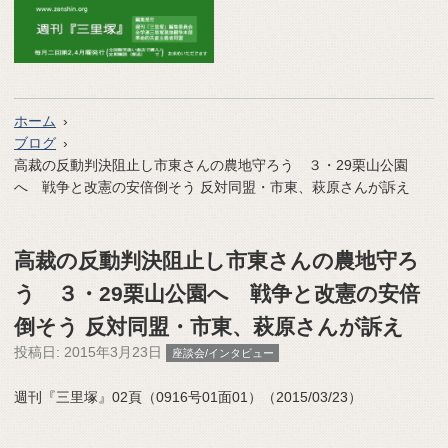
ホーム
ブログ
高裁の反動判決阻止し市東さんの農地守ろう ３・29栗山公園
へ 戦争と改憲の安倍倒そう 反対同盟・市東、萩原さんが訴え
高裁の反動判決阻止し市東さんの農地守ろ
う ３・29栗山公園へ 戦争と改憲の安倍
倒そう 反対同盟・市東、萩原さんが訴え
投稿日:
2015年3月23日
座談会/インタビュー
週刊『三里塚』02頁（0916号01面01）（2015/03/23）