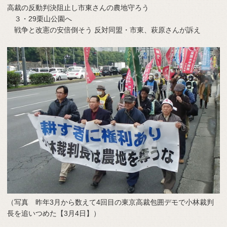
高裁の反動判決阻止し市東さんの農地守ろう
３・29栗山公園へ
戦争と改憲の安倍倒そう 反対同盟・市東、萩原さんが訴え
（写真 昨年3月から数えて4回目の東京高裁包囲デモで小林裁判
長を追いつめた【3月4日】）