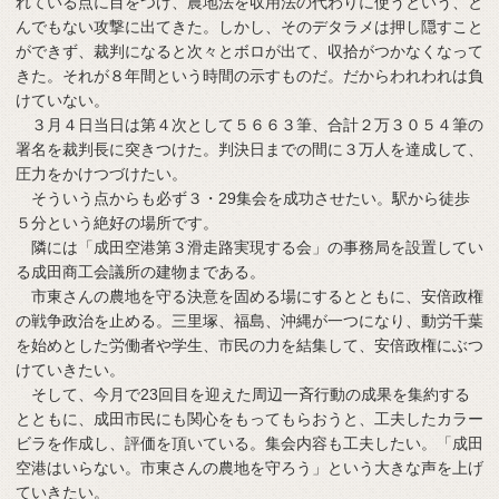
れている点に目をつけ、農地法を収用法の代わりに使うという、と
んでもない攻撃に出てきた。しかし、そのデタラメは押し隠すこと
ができず、裁判になると次々とボロが出て、収拾がつかなくなって
きた。それが８年間という時間の示すものだ。だからわれわれは負
けていない。
３月４日当日は第４次として５６６３筆、合計２万３０５４筆の
署名を裁判長に突きつけた。判決日までの間に３万人を達成して、
圧力をかけつづけたい。
そういう点からも必ず３・29集会を成功させたい。駅から徒歩
５分という絶好の場所です。
隣には「成田空港第３滑走路実現する会」の事務局を設置してい
る成田商工会議所の建物まである。
市東さんの農地を守る決意を固める場にするとともに、安倍政権
の戦争政治を止める。三里塚、福島、沖縄が一つになり、動労千葉
を始めとした労働者や学生、市民の力を結集して、安倍政権にぶつ
けていきたい。
そして、今月で23回目を迎えた周辺一斉行動の成果を集約する
とともに、成田市民にも関心をもってもらおうと、工夫したカラー
ビラを作成し、評価を頂いている。集会内容も工夫したい。「成田
空港はいらない。市東さんの農地を守ろう」という大きな声を上げ
ていきたい。