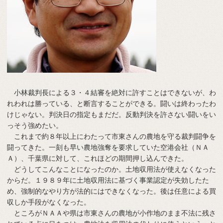
小林裁判長による３・４結審を絶対に許すことはできないが、わ
れわれは勝っている、と断言することができる。闘いは終わったわ
けじゃない。判決日の指定もまだだ。反動判決を許さない闘いをい
っそう強めたい。
これまで約８年以上にわたって市東さんの農地を守る裁判闘争を
闘ってきた。一刻も早い農地強奪を要求していた空港会社（ＮＡ
Ａ）、千葉県に対して、これほどの期間押し込んできた。
どうしてこんなことになったのか。土地収用法が使えなくなった
からだ。１９８９年に土地収用法に基づく事業認定が失効したた
め、強制的なやり方が法的にはできなくなった。後は任意による買
収しか手段がなくなった。
ところがＮＡＡや県は市東さんの農地が小作地のまま不法に残さ