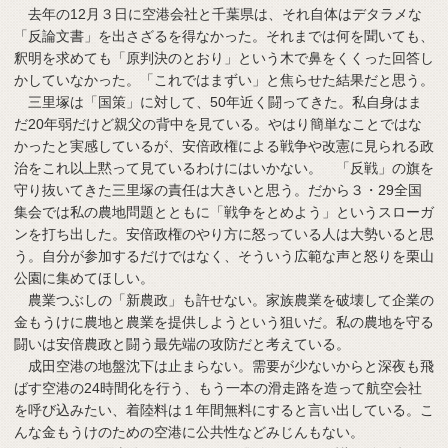
去年の12月３日に空港会社と千葉県は、それ自体はデタラメな
「反論文書」を出さざるを得なかった。それまでは何を聞いても、
釈明を求めても「原判決のとおり」という木で鼻をくくった回答し
かしていなかった。「これではまずい」と焦らせた結果だと思う。
三里塚は「国策」に対して、50年近く闘ってきた。私自身はま
だ20年弱だけど親父の背中を見ている。やはり簡単なことではな
かったと実感しているが、安倍政権による戦争や改憲に見られる政
治をこれ以上黙って見ているわけにはいかない。 「反戦」の旗を
守り抜いてきた三里塚の責任は大きいと思う。だから３・29全国
集会では私の農地問題とともに「戦争をとめよう」というスローガ
ンを打ち出した。安倍政権のやり方に怒っている人は大勢いると思
う。自分が参加するだけではなく、そういう広範な声と怒りを栗山
公園に集めてほしい。
農業つぶしの「新農政」も許せない。家族農業を破壊して企業の
金もうけに農地と農業を提供しようという狙いだ。私の農地を守る
闘いは安倍農政と闘う最先端の攻防だと考えている。
成田空港の地盤沈下は止まらない。需要が少ないからと深夜も飛
ばす空港の24時間化を行う、もう一本の滑走路を造って航空会社
を呼び込みたい、着陸料は１年間無料にすると言い出している。こ
んな金もうけのための空港に公共性などみじんもない。