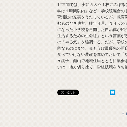
12年間では、実に５８０１校にのぼる
学は１時間以内」など、学校統廃合の
育活動の充実をうたっているが、教育
むものだ▼他方、昨年４月、ＮＨＫの
になった小学校を再開した自治体が紹介
生活するための生命線」という言葉が
の「やる気」を強調する。だが、学校
的なものにまで、金もうけ最優先の新
食べていけない農政を進めておいて「
▼銚子、館山で地域住民とともに集会
いは、地方切り捨て、労組破壊をうち