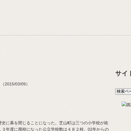
サイ
015/03/09）
史に幕を閉じることになった。芝山町は三つの小学校が統
１３年度に廃校になった公立学校数は４８２校。02年からの