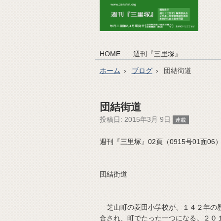
HOME
週刊『三里塚』
ホーム
ブログ
団結街道
団結街道
投稿日:
2015年3月 9日
連載
週刊『三里塚』02頁（0915号01面06）（2
団結街道
芝山町の菱田小学校が、１４２年の歴
合され、町でたった一つになる。２０