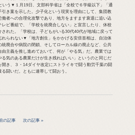
という▼１月19日、文部科学省は「全校で６学級以下」「通
手引き案を示した。少子化という現実を理由にして、集団教
労働者への合理化攻撃であり、地方をますます衰退に追い込
テレビ番組で、「学校を統廃合しない」と宣言したり、休校
された。「学校は、子どもがいる30代40代が地域に戻って
忘れられない▼「地方創生」をかかげる安倍首相は、自治体
の統廃合や病院の閉鎖、そしてローカル線の廃止など、公共
自由主義を推し進めておいて、何が「やる気」だ。農業では
やる気のある農業だけが生き残ればいい」というのと同じだ
を開き、３・14ダイヤ改定にストライキで闘う動労千葉の闘
破る闘いだ。ともに連帯して闘おう。
前の記事
次の記事