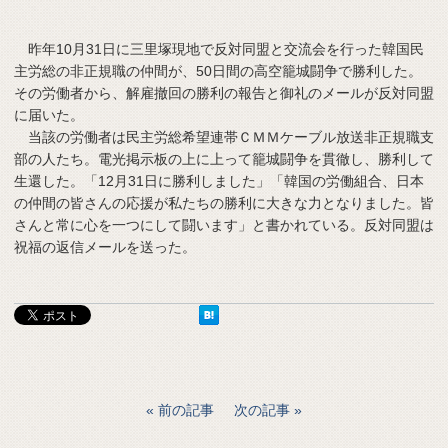
昨年10月31日に三里塚現地で反対同盟と交流会を行った韓国民
主労総の非正規職の仲間が、50日間の高空籠城闘争で勝利した。
その労働者から、解雇撤回の勝利の報告と御礼のメールが反対同盟
に届いた。
当該の労働者は民主労総希望連帯ＣＭＭケーブル放送非正規職支
部の人たち。電光掲示板の上に上って籠城闘争を貫徹し、勝利して
生還した。「12月31日に勝利しました」「韓国の労働組合、日本
の仲間の皆さんの応援が私たちの勝利に大きな力となりました。皆
さんと常に心を一つにして闘います」と書かれている。反対同盟は
祝福の返信メールを送った。
前の記事
次の記事