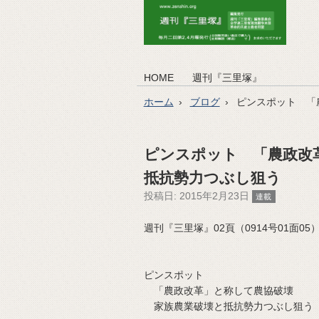
HOME
週刊『三里塚』
ホーム
ブログ
ピンスポット 「
ピンスポット 「農政改
抵抗勢力つぶし狙う
投稿日:
2015年2月23日
連載
週刊『三里塚』02頁（0914号01面05）（2
ピンスポット
「農政改革」と称して農協破壊
家族農業破壊と抵抗勢力つぶし狙う