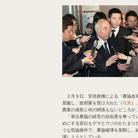
２月９日、安倍政権による「農協改革
屈服し、政府案を受け入れた（
写真
）
農業の成長と何の関係もないどころか
「単位農協の経営の自由度を奪ってい
めにする宣伝もデマとウソのかたまり
うな世論操作で、農協破壊を策動し、
壊しようとしている。