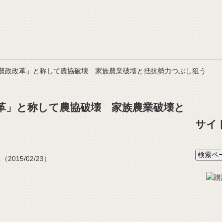
農政改革」と称して農協破壊 家族農業破壊と抵抗勢力つぶし狙う
革」と称して農協破壊 家族農業破壊と
サイ
015/02/23）