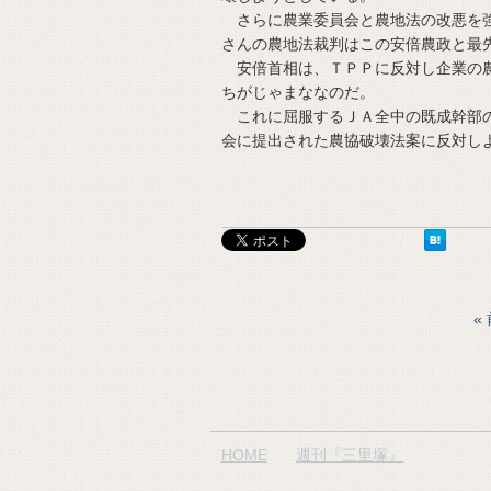
さらに農業委員会と農地法の改悪を強
さんの農地法裁判はこの安倍農政と最
安倍首相は、ＴＰＰに反対し企業の農
ちがじゃまななのだ。
これに屈服するＪＡ全中の既成幹部の
会に提出された農協破壊法案に反対し
HOME
週刊『三里塚』