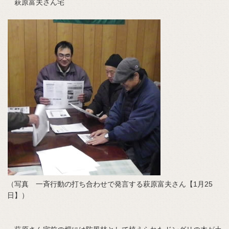
萩原富夫さん宅
（写真 一斉行動の打ち合わせで発言する萩原富夫さん【1月25
日】）