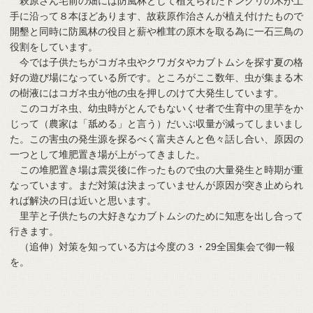
萩原さん宅前の畑には防風林として植えられたドングリの木が土
手に沿って８本ほどあります、故萩原作治さんが植え付けたもので
開墾と同時に防風林の役目と薪や椎茸の原木を取る為に一石三鳥の
役割をしています。
今では子供たちがコガネ虫やクワガタやカブトムシを探す夏の格
好の遊び場になっている所です。ところがここ数年、虫が集まる木
の樹液にはコガネ虫が他の虫を押しのけて大発生しています。
このコガネ虫、幼虫時がとんでもないくせ者で生育中の里芋をか
じって（農家は「舐める」と言う）だいぶ収量が減ってしまいまし
た。この害虫の発生源を探るべく富夫さんと色々話し合い、原因の
一つとして堆肥置き場が上がってきました。
この堆肥置き場は震災後に作ったもので虫の大量発生と時期が重
なっています。まだ対策は決まっていませんが原因が突き止められ
れば解決の日は近いと思います。
里芋と子供たちの大好きなカブトムシのために知恵を出し合って
行きます。
（追伸）対策を知っている方は今度の３・29全国集会で御一報
を。