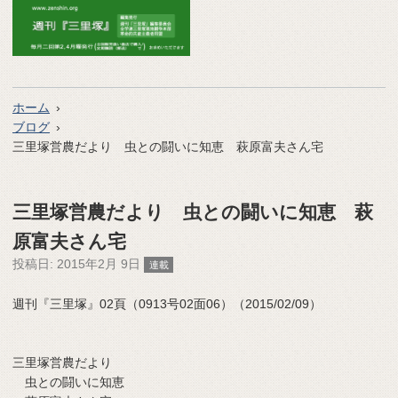
ホーム
ブログ
三里塚営農だより 虫との闘いに知恵 萩原富夫さん宅
三里塚営農だより 虫との闘いに知恵 萩
原富夫さん宅
投稿日:
2015年2月 9日
連載
週刊『三里塚』02頁（0913号02面06）（2015/02/09）
三里塚営農だより
虫との闘いに知恵