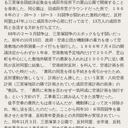
る三里塚全国総決起集会を成田市役所下の栗山公園で開催すること
を発表した。同公園は、旧成田市営グラウンドだった所で、１９６
８年の２・26〜３・10〜３・31闘争が闘われた激戦の地だ。反対
同盟は47年ぶりに成田市の中心部に打って出て、13万人の成田市
民と合流する方針を打ち立てた。
68年の２〜３月闘争は、三里塚闘争のエポックをなす闘いだっ
た。前年の10月10日、政府・空港公団が機動隊の暴力を使って空
港敷地の外郭測量―クイ打ちを強行した。１９６６年７月４日の閣
議決定からわずか１年余、空港敷地予定地内だけで２５０戸、芝山
町を中心にした敷地外騒音下の農家を入れれば１０００戸に近い農
民が反対同盟に結集し、「空港絶対反対」を叫んで、空港計画を拒
んでいた時だった。「農民の同意を得る手続きを長引かせたため、
反対運動が激しくなり、計画がとん挫した」という富里・八街空港
計画（三里塚地区の隣で計画されていた成田空港計画の前身）の
〝教訓〟で、「農民に有無を言わせず一気呵成に空港計画を強行す
る」という方針の下、工事着工に踏み込んできた攻撃だった。
徒手空拳の農民たちは座り込んだが、機動隊によって次々排除さ
れ、悔し涙を流したのだった。ここから同年10・８羽田闘争を爆
発させた全学連、反戦青年委員会との共同闘争が実現されていっ
た。同年11月３日、三里塚第２公園で、反対同盟、全学連、反戦