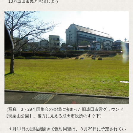
13万成田市民と合流しよう
（写真 3・29全国集会の会場に決まった旧成田市営グラウンド
【現栗山公園】。後方に見える成田市役所のすぐ下）
１月11日の団結旗開きで反対同盟は、３月29日に予定されてい