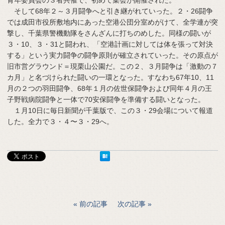
青年委員会の３者共催で、初めて集会が開催された。
そして68年２～３月闘争へと引き継がれていった。２・26闘争
では成田市役所敷地内にあった空港公団分室めがけて、全学連が突
撃し、千葉県警機動隊をさんざんに打ちのめした。同様の闘いが
３・10、３・31と闘われ、「空港計画に対しては体を張って対決
する」という実力闘争の闘争原則が確立されていった。その原点が
旧市営グラウンド＝現栗山公園だ。この２、３月闘争は「激動の７
カ月」と名づけられた闘いの一環となった。すなわち67年10、11
月の２つの羽田闘争、68年１月の佐世保闘争および同年４月の王
子野戦病院闘争と一体で70安保闘争を準備する闘いとなった。
１月10日に毎日新聞が千葉版で、この３・29会場について報道
した。全力で３・４〜３・29へ。
前の記事
次の記事