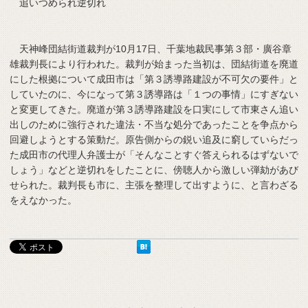
追いつめられ逆切れ
天神峰団結街道裁判が10月17日、千葉地裁民事第３部・廣谷章
雄裁判長により行われた。裁判が始まった当初は、団結街道を廃道
にした根拠について成田市は「第３誘導路建設が不可欠の要件」と
していたのに、今になって第３誘導路は「１つの事情」にすぎない
と変更してきた。廃道が第３誘導路建設を口実にして市東さん追い
出しのために強行された違法・不当な処分であったことを争点から
回避しようとする策動だ。原告側からの鋭い追及に窮していらだっ
た成田市の代理人弁護士が「そんなことすぐ答えられるはずないで
しょう」などと逆切れをしたことに、傍聴人から激しい弾劾があび
せられた。裁判長も市に、主張を整理して出すように、と言わざる
をえなかった。