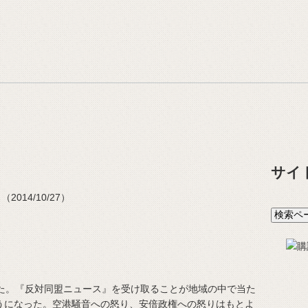
サイ
014/10/27）
た。『反対同盟ニュース』を受け取ることが地域の中で当た
うになった。空港騒音への怒り、安倍政権への怒りはもとよ