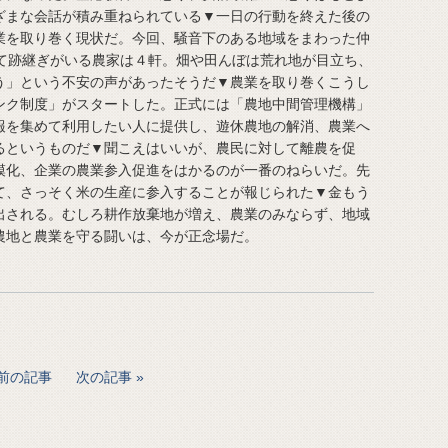
ざまな会話が積み重ねられている▼一日の行動を終えた後の
業を取り巻く現状だ。今回、騒音下のある地域をまわった仲
めて跡継ぎがいる農家は４軒。畑や田んぼは荒れ地が目立ち、
う」という不安の声があったそうだ▼農業を取り巻くこうし
ンク制度」がスタートした。正式には「農地中間管理機構」
報を集めて利用したい人に提供し、遊休農地の解消、農業へ
るというものだ▼聞こえはいいが、農民に対して離農を促
模化、企業の農業参入促進をはかるのが一番のねらいだ。先
て、さっそく米の生産に参入することが報じられた▼金もう
出される。むしろ耕作放棄地が増え、農業のみならず、地域
農地と農業を守る闘いは、今が正念場だ。
前の記事
次の記事