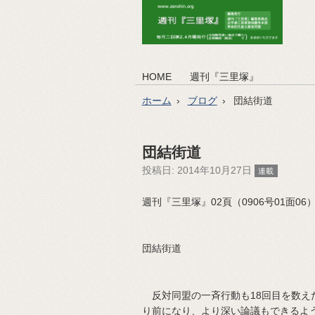
HOME
週刊『三里塚』
ホーム
ブログ
団結街道
団結街道
投稿日:
2014年10月27日
連載
週刊『三里塚』02頁（0906号01面06）（2
団結街道
反対同盟の一斉行動も18回目を数え
り前になり、より深い論議もできるよ