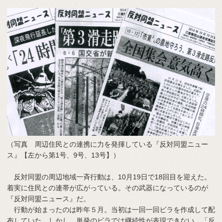
（写真 周辺住民との連携に力を発揮している『反対同盟ニュー
ス』【左から第1号、9号、13号】）
反対同盟の周辺地域一斉行動は、10月19日で18回目を迎えた。
着実に住民との連帯が広がっている。その武器になっているのが
『反対同盟ニュース』だ。
行動が始まったのは昨年５月。当初は一回一回ビラを作成して配
布していた。しかし、単発のビラでは継続性が表現できない。「反