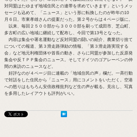
対同盟はたゆまず地域住民との連帯を求めていきます」というメッ
セージも込めて、「ニュース」という形に転換したのが昨年の10
月６日。市東孝雄さんの提案だった。第２号からは４ページ版に。
以来、毎回２５００部から３０００部を刷って成田市、芝山町、
多古町の広い地域に継続して配布し、今回で第13号となった。
内容は集会や署名運動など反対同盟の闘いの紹介、農業切り捨て
についての報道、第３滑走路弾劾の情報、「第３滑走路実現する
会」など地元利権団体や首長の動き、さらに同盟が参加した反原発
集会や反ＴＰＰ集会のニュース。そしてドイツのゴアレーベンの仲
間の来訪のニュースなど。
好評なのが４ページ目に連載の「地域住民の声」欄だ。一斉行動
で対話をした住民から「ニュース」用にコメントをいただく。空港
への怒りはもちろん安倍政権批判など生の声が載る。見出し、写真
を多用したレイアウトも評判がいい。