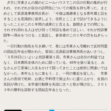
夕方に市東さんの畑のビニールハウスでこの日の行動の集約が行
われ、それぞれが自分の訪問先についての報告を持ち寄った。まと
めとして萩原進事務局次長が、「今後は後継者となる青年層と話を
することを意識的に追求しよう。住民とここまで話ができるように
なったことがこの１年間の成果だと言える。旗開きまでの間にも、
それぞれ回れる人はぜひ回って対話を進めてほしい。それが控訴審
闘争へ弾みをつける」と提起し、参加者のこの１年の労をねぎらっ
た。
一日行動の熱気を引き継いで、夜には市東さん宅離れで反対同盟
の団結忘年会が開かれた。冒頭に北原鉱治事務局長があいさつし、
「３月26日にいよいよ控訴審第１回。市東さんは自分の利益では
なく、日本農民全体のために闘っている。48年を振り返ると、み
なさんが三里塚に人生をかけて闘ってきたことは絶対に間違いでは
なかった。来年もともに進もう」と、一同の奮起を促した。 市東
さんの音頭で乾杯。お酒と手料理で座は大いに盛り上がり、全員の
笑顔が弾けた。全学連行動隊を先頭に次々と歌が飛び出し、２０１
３年の勝利を謳歌する団結忘年会となった。