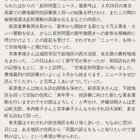
られたばかりの「反対同盟ニュース」最新号は、３月26日の東京
高裁での農地裁判控訴審第１回への結集を呼びかけ、またこの間の
秘密保護法反対運動の高揚を伝えるなどの内容だ。
萩原進事務局次長から「新年から開始する新たな３万人署名・カ
ンパ運動を伝え、さらに反対同盟の新年旗開きへの参加を積極的に
呼びかけよう」との提起を受けて、それぞれが「ニュース」を持っ
て分担地域へと飛び出していった。
市東孝雄さんは成田市旧下総地区の西大須賀、名古屋の農村地域
をまわった。この日はあいにく留守宅が多かったが、前回訪ねた時
の記憶をもとに、次々と訪問し、「空港反対同盟から伺いました。
農地裁判の控訴審がいよいよ３月から始まります。ニュースをぜひ
読んでください」と元気よくあいさつしていった。
萩原進さんは知人を訪ね関係を深めた。萩原富夫さんは、下総地
区を回って旧知の住民に「来年早々、控訴審に向けた新たな署名運
動を行いますのでその節はよろしく」と声かけ。伊藤信晴さんは芝
山町北部。木内敦子さんと宮本麻子さんもそれぞれ旧大栄町、多古
町を訪ねて回った。
各支援はそれぞれの担当地区を粘り強く歩いた。ちなみに翌15
日には、ある地区の住民から「同盟の訴えをもっと知りたいので資
料がほしい」という希望が寄せられた。