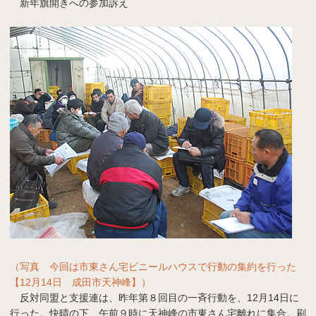
新年旗開きへの参加訴え
（写真 今回は市東さん宅ビニールハウスで行動の集約を行った
【12月14日 成田市天神峰】）
反対同盟と支援連は、昨年第８回目の一斉行動を、12月14日に
行った。快晴の下、午前９時に天神峰の市東さん宅離れに集合。刷