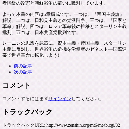
者階級の改憲と朝鮮戦争の闘いに敵対しています。
よって本書の内容は5章構成です。一つは、『帝国主義論』
解説、二つは、日和見主義との党派闘争、三つは、『国家と
革命』解説、四つは、ロシア革命後の推移とスターリン主義
批判、五つは、日本共産党批判です。
レーニンの思想を武器に、資本主義・帝国主義、スターリン
主義に反対し、世界戦争の危機を労働者のゼネスト―国際連
帯で世界革命に転化しよう!
前の記事
次の記事
コメント
コメントするにはまず
サインイン
してください。
トラックバック
トラックバックURL: http://www.zenshin.org/mt6/mt-tb.cgi/82