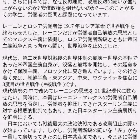
り、さらに日本では、なぜ反戦運動、改憲反対の闘いが盛り
上がらないのか? 安倍政権を倒せないのか? ―このことが多
くの学生、労働者の疑問と課題になっています。
レーニンとロシア労働者は 1917 年ロシア革命で世界戦争を
終わらせました。レーニンだけが労働者自己解放の思想とし
てのマルクス主義に依拠し、ロシア労働者階級とともに帝国
主義戦争と真っ向から闘い、世界戦争を止めました。
現代は、第二次世界対戦後の世界体制の崩壊ー世界の基軸で
あった米帝国主義自身が、没落と崩壊を開始し、その延命を
かけて保護主義、ブロック化に突き進んでいます。その行き
着く先は、朝鮮半島・東アジア、中東、ウクライナを焦点に
3度目の世界戦争 ( =核戦争 )です。
現代情勢の 中で改めてレーニンの思想を 21 世紀現代に甦ら
せたい。同時に、本書はレーニン・マルクスの労働者自己解
放の思想を否定し、労働者を抑圧してきたスターリン主義に
対する根底的批判でもあり、また日本スターリン主義裏切り
を鮮明にする。
日本においても戦後最大の政治決戦である改憲阻止の闘い
が始まっています。しかし、労働者階級の闘いを「左」から
一貫して裏切ってきたのは日本共産党であり、今まさに労働