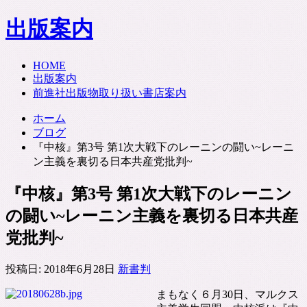
出版案内
HOME
出版案内
前進社出版物取り扱い書店案内
ホーム
ブログ
『中核』第3号 第1次大戦下のレーニンの闘い~レーニ
ン主義を裏切る日本共産党批判~
『中核』第3号 第1次大戦下のレーニン
の闘い~レーニン主義を裏切る日本共産
党批判~
投稿日:
2018年6月28日
新書判
まもなく６月30日、マルクス