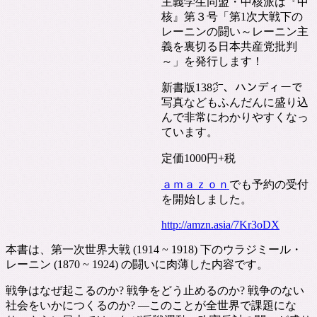
主義学生同盟・中核派は『中
核』第３号「第1次大戦下の
レーニンの闘い～レーニン主
義を裏切る日本共産党批判
～」を発行します！
新書版138㌻、ハンディーで
写真などもふんだんに盛り込
んで非常にわかりやすくなっ
ています。
定価1000円+税
ａｍａｚｏｎ
でも予約の受付
を開始しました。
http://amzn.asia/7Kr3oDX
本書は、第一次世界大戦 (1914 ~ 1918) 下のウラジミール・
レーニン (1870 ~ 1924) の闘いに肉薄した内容です。
戦争はなぜ起こるのか? 戦争をどう止めるのか? 戦争のない
社会をいかにつくるのか? ―このことが全世界で課題にな