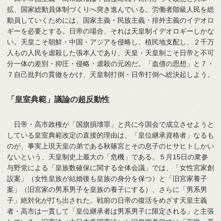
拡、国家総動員体制づくりへ突き進んでいる。労働者階級人民を総
動員していくためには、国家主義・民族主義・排外主義のイデオロ
ギーを必要とする。日帝の場合、それは天皇制イデオロギーしかな
い。天皇こそ朝鮮・中国・アジアを侵略し、植民地支配し、２千万
人もの人民を虐殺した張本人であり、天皇・天皇制こそ日帝と不可
分一体の差別・抑圧・侵略・虐殺の元凶だ。「血債の思想」と７・
７自己批判の貫徹をかけ、天皇制打倒・日帝打倒へ総決起しよう。
「皇室典範」議論の超反動性
日帝・高市政権が「国旗損壊罪」と共に今国会で成立させようと
している皇室典範改定の直接的理由は、「皇位継承資格者」なるも
のが、事実上現天皇の弟である秋篠宮とその息子のヒサヒトしかい
ないという、天皇制史上最大の「危機」である。５月15日の衆参
与野党による「皇族数確保に関する全体会議」では、「女性宮家創
設案」（女性皇族が結婚後も皇族の身分を保つ）と「旧宮家養子
案」（旧宮家の男系男子を皇族の養子にする）、さらに「男系男
子」絶対化が打ち出された。戦前の日帝の復活をめざす天皇主義
者・高市は一貫して「皇位継承者は男系男子に限定される」と主張