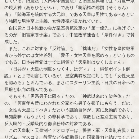
している。旧憲法（大日本帝国憲法）と旧皇室典範では「万世一系
の現人神（あらひとがみ）」であり「統治権の総攬（そうらん）
者」「陸海軍を統帥する大元帥」である天皇は男性であるべきとい
う強固な男性至上主義、女性蔑視が貫かれていた。
自民党と日本維新の会が皇室典範改定の「第一優先」に掲げてい
るのが「旧宮家養子案」であり、中道改革連合も「条件付き」で賛
成した。
また、これに対する「反対論」も、「拙速だ」「女性を皇位継承
者から外すのは女性差別」「愛子・女性天皇を認めろ」というもの
である。日本共産党はすでに綱領で「天皇制はなくしません」
「（日共が）天皇の制度をなくす、はデマ」（「綱領ポイント解
説」）とまで明言しているが、皇室典範改定に対しても「女性天皇
を認めろ」と叫んでいる。まさにスターリン主義・日共の日帝への
屈服と転向の極みである。
そもそも「男系男子に限る」だの、「神武以来のＹ染色体」だ
の、「何百年も昔にわかれた分家から男子を養子にもらう」だの、
「女性も天皇にすべき」だという議論自体が、実に反動的であり、
無知蒙昧（もうまい）の非科学であり、腐敗した差別主義であり、
反人民的・反階級的な徹底粉砕の対象である。
この天皇制・天皇制イデオロギーは、警察・軍・天皇制右翼テロ
リズム、マスコミ、教育などを総動員した国家暴力と結びつくこと