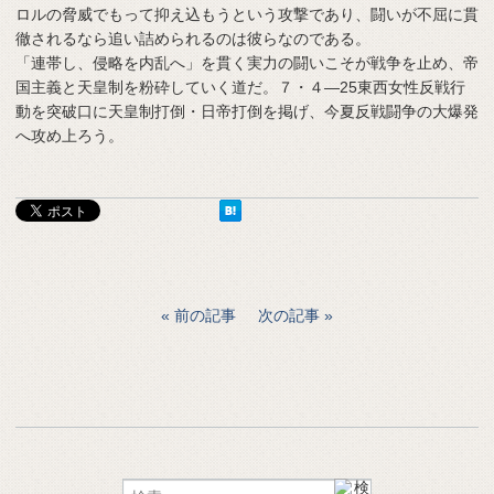
ロルの脅威でもって抑え込もうという攻撃であり、闘いが不屈に貫
徹されるなら追い詰められるのは彼らなのである。
「連帯し、侵略を内乱へ」を貫く実力の闘いこそが戦争を止め、帝
国主義と天皇制を粉砕していく道だ。７・４―25東西女性反戦行
動を突破口に天皇制打倒・日帝打倒を掲げ、今夏反戦闘争の大爆発
へ攻め上ろう。
前の記事
次の記事