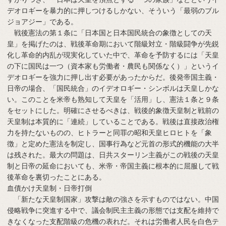
デオロギーを暴力的に押しつけるしかない、そういう「最弱のブル
ジョアジー」である。
戦後憲法の第１条に「日本国と日本国民統合の象徴としての天
皇」を掲げたのは、戦後革命期において階級対立・階級闘争が先鋭
化し革命的内乱が現実化していた中で、革命を予防するには「天皇
の下に国民は一つ（資本家も労働者・農民も関係なく）」というイ
デオロギーを強力に押し出す必要があったからだ。後発帝国主義・
日帝の場合、「国民統合」のイデオロギー・シンボルは天皇しかな
い。このことを米帝も熟知して天皇を「活用」し、憲法１条と９条
をセットにした。明確にさせるべきは、戦後的象徴天皇制と戦前の
天皇制は本質的に「連続」していることである。戦後は直接政治権
力を持たないものの、ヒトラーと同罪の昭和天皇ヒロヒトを「象
徴」と定めた憲法を制定し、国事行為など元首の形式的機能の大半
は残された。最大の問題は、日共スターリン主義がこの戦後の天皇
制と日帝の延命においても、米帝・帝国主義に根本的に屈服して戦
後革命を裏切ったことにある。
血債かけ天皇制・日帝打倒
「新たな天皇制国家」攻撃は敵の強さを示すものではない。中国
侵略戦争に突進する中で、議会制民主主義の形態では支配を維持で
きなくなった支配階級の危機の表れだ。それは労働者人民を白色テ