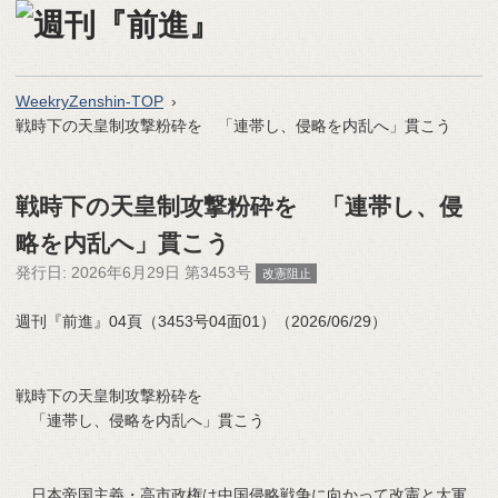
WeekryZenshin-TOP
戦時下の天皇制攻撃粉砕を 「連帯し、侵略を内乱へ」貫こう
戦時下の天皇制攻撃粉砕を 「連帯し、侵
略を内乱へ」貫こう
発行日:
2026年6月29日 第3453号
改憲阻止
週刊『前進』04頁（3453号04面01）（2026/06/29）
戦時下の天皇制攻撃粉砕を
「連帯し、侵略を内乱へ」貫こう
日本帝国主義・高市政権は中国侵略戦争に向かって改憲と大軍