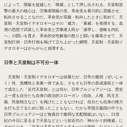
によって、階級を超越した「権威」として押し出される。天皇制攻
撃の最大の核心は、労働者階級の党、革命党を暴力的に屈服させ、
転向させることなのだ。革命党が屈服・転向したときに初めて、天
皇制・天皇制イデオロギーはその「威力」「暴威」を発揮する。血
債の思想で武装した革命党と労働者人民が「連帯し、侵略を内乱
へ」の闘いを貫き、革命的女性解放の怒りと闘いを爆発させて、天
皇制打倒・日帝打倒を掲げて立ち上がった瞬間、天皇制・天皇制イ
デオロギーはがらがらと崩壊する。
日帝と天皇制は不可分一体
天皇制・天皇制イデオロギーは凶暴だが、日帝の脆弱（ぜいじゃ
く）性、危機性と表裏一体である。そもそも日帝の形成過程と一体
で成立した「近代天皇制」とは何か。日帝ブルジョアジーは、歴史
上一度も自分たち自身の政治的スローガン（自由、人権、民主主
義、民族独立など）を掲げたこともなければ、自分たち自身の権力
を打ち立てるために戦ったこともない。だから帝国主義国の中でも
日帝ブルジョアジーほど無責任で脆弱な支配階級はいない。21世
紀の今日に至るまで天皇などという前近代の「神がかり的権威」に
すがりつき、「日本は天皇を頂点とする一つの家族」などというイ