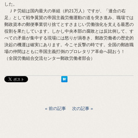
した。
ＪＰ労組は国内最大の単組（約21万人）ですが、「連合の右
足」として戦争翼賛の帝国主義労働運動の道を突き進み、職場では
郵政資本の郵便事業切り捨てとすさまじい労働強化を支える最悪の
役割を果たしています。しかし中央本部の腐敗とは反比例して、す
べての矛盾が集中する現場には怒りが渦巻き、郵政労働者の歴史的
決起の機運は確実にあります。今こそ反撃の時です。全国の郵政職
場の仲間はともに帝国主義打倒のプロレタリア革命へ闘おう！
（全国労働組合交流センター郵政労働者部会）
前の記事
次の記事