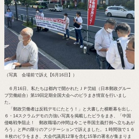
（写真 会場前で訴え【6月16日】）
６月16日、私たちは都内で開かれたＪＰ労組（日本郵政グルー
プ労働組合）第19回定期全国大会へのビラまき情宣を行いまし
た。
「郵政労働者は反戦デモにたとう！」と大書した横断幕を出し、
６・14スクラムデモの力強い写真を掲載したビラをまき、「中国
侵略戦争阻止！ 郵政職場の仲間は今こそ帝国主義打倒へ立ちあが
ろう」と声の限りのアジテーションで訴えました。１時間強で１６
８枚のビラをまき、大会代議員12筆を含む15筆の署名が集まりま