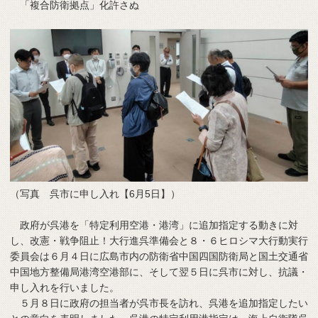
「複合防衛拠点」化許さぬ
（写真 呉市に申し入れ【6月5日】）
政府が呉港を「特定利用空港・港湾」に追加指定する動きに対
し、改憲・戦争阻止！大行進呉準備会と８・６ヒロシマ大行動実行
委員会は６月４日に広島市内の防衛省中国四国防衛局と国土交通省
中国地方整備局港湾空港部に、そして翌５日に呉市に対し、抗議・
申し入れを行いました。
５月８日に政府の担当者が呉市長を訪れ、呉港を追加指定したい