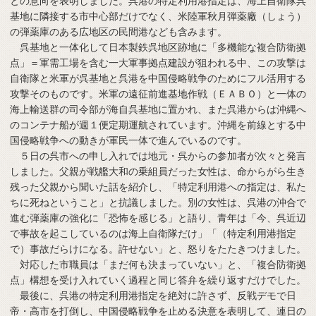
との意向を表明しました。呉港の特定利用港指定は、海上自衛隊呉
基地に隣接する市中心部だけでなく、米陸軍秋月弾薬廠（しょう）
の弾薬庫のある広地区の民間港なども含みます。
呉基地と一体化して日本製鉄呉地区跡地に「多機能な複合防衛拠
点」＝軍需工場を含む一大軍事拠点建設が狙われる中、この攻撃は
自衛隊と米軍が呉基地と呉港を中国侵略戦争のためにフル活用する
攻撃そのものです。米軍の遠征前進基地作戦（ＥＡＢＯ）と一体の
海上輸送群の司令部が海自呉基地に置かれ、また呉港からは沖縄へ
のコンテナ船が週１便定期運航されています。沖縄を前線とする中
国侵略戦争への動きが軍民一体で進んでいるのです。
５日の呉市への申し入れでは地元・呉からの参加者が次々と発言
しました。父親が戦艦大和の乗組員だった女性は、命からがら生き
残った父親から聞いた話を紹介し、「特定利用港への指定は、私た
ちに死ねということ」と抗議しました。別の女性は、呉港の沖合で
進む弾薬庫の強化に「恐怖を感じる」と語り、青年は「今、呉近辺
で事故を起こしているのは海上自衛隊だけ」「（特定利用港指定
で）事故だらけになる。許せない」と、怒りをたたきつけました。
対応した市職員は「まだ何も決まっていない」と、「複合防衛拠
点」構想を受け入れていく過程と同じ答弁を繰り返すだけでした。
最後に、呉港の特定利用港指定を絶対に許さず、反戦デモで日
帝・高市を打倒し、中国侵略戦争を止める決意を表明して、連日の