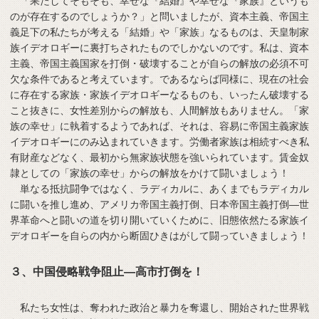
「果たしてそもそも、幸せな『結婚』や幸せな『家族』というも
のが存在するのでしょうか？」と問いましたが、資本主義、帝国主
義足下の私たちが考える「結婚」や「家族」なるものは、天皇制家
族イデオロギーに裏打ちされたものでしかないのです。私は、資本
主義、帝国主義国家を打倒・破壊することが自らの解放の必須不可
欠な条件であると考えています。であるならば同様に、現在の社会
に存在する家族・家族イデオロギーなるものも、いったん破壊する
こと抜きに、女性差別からの解放も、人間解放もありません。「家
族の幸せ」に執着するようであれば、それは、容易に帝国主義家族
イデオロギーにのみ込まれていきます。労働者家族は相続すべき私
有財産などなく、最初から無家族状態を強いられています。賃金奴
隷としての「家族の幸せ」からの解放をかけて闘いましょう！
単なる抵抗闘争ではなく、ラディカルに、あくまでもラディカル
に闘いを推し進め、アメリカ帝国主義打倒、日本帝国主義打倒―世
界革命へと闘いの道を切り開いていくために、旧態依然たる家族イ
デオロギーを自らの内から断固ひきはがして闘っていきましょう！
３、中国侵略戦争阻止―高市打倒を！
私たち女性は、奪われた政治と暴力を奪還し、開始された世界戦