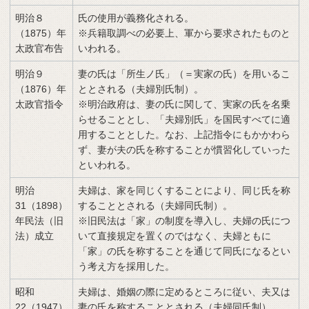
明治８
氏の使用が義務化される。
（1875）年
※兵籍取調べの必要上、軍から要求されたものと
太政官布告
いわれる。
明治９
妻の氏は「所生ノ氏」（＝実家の氏）を用いるこ
（1876）年
ととされる（夫婦別氏制）。
太政官指令
※明治政府は、妻の氏に関して、実家の氏を名乗
らせることとし、「夫婦別氏」を国民すべてに適
用することとした。なお、上記指令にもかかわら
ず、妻が夫の氏を称することが慣習化していった
といわれる。
明治
夫婦は、家を同じくすることにより、同じ氏を称
31（1898）
することとされる（夫婦同氏制）。
年民法（旧
※旧民法は「家」の制度を導入し、夫婦の氏につ
法）成立
いて直接規定を置くのではなく、夫婦ともに
「家」の氏を称することを通じて同氏になるとい
う考え方を採用した。
昭和
夫婦は、婚姻の際に定めるところに従い、夫又は
22（1947）
妻の氏を称することとされる（夫婦同氏制）。