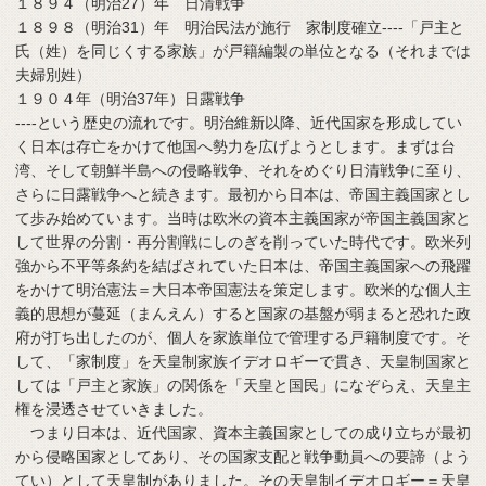
１８９４（明治27）年 日清戦争
１８９８（明治31）年 明治民法が施行 家制度確立----「戸主と
氏（姓）を同じくする家族」が戸籍編製の単位となる（それまでは
夫婦別姓）
１９０４年（明治37年）日露戦争
----という歴史の流れです。明治維新以降、近代国家を形成してい
く日本は存亡をかけて他国へ勢力を広げようとします。まずは台
湾、そして朝鮮半島への侵略戦争、それをめぐり日清戦争に至り、
さらに日露戦争へと続きます。最初から日本は、帝国主義国家とし
て歩み始めています。当時は欧米の資本主義国家が帝国主義国家と
して世界の分割・再分割戦にしのぎを削っていた時代です。欧米列
強から不平等条約を結ばされていた日本は、帝国主義国家への飛躍
をかけて明治憲法＝大日本帝国憲法を策定します。欧米的な個人主
義的思想が蔓延（まんえん）すると国家の基盤が弱まると恐れた政
府が打ち出したのが、個人を家族単位で管理する戸籍制度です。そ
して、「家制度」を天皇制家族イデオロギーで貫き、天皇制国家と
しては「戸主と家族」の関係を「天皇と国民」になぞらえ、天皇主
権を浸透させていきました。
つまり日本は、近代国家、資本主義国家としての成り立ちが最初
から侵略国家としてあり、その国家支配と戦争動員への要諦（よう
てい）として天皇制がありました。その天皇制イデオロギー＝天皇