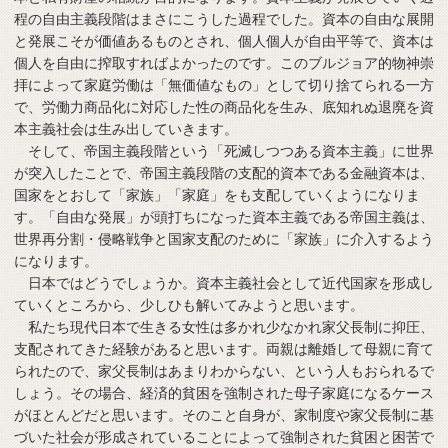
程の自由主義段階はまさにこうした過程でした。資本の自由な展開
と発展こそが価値あるものとされ、個人個人が自由平等で、資本は
個人を自由に搾取すればよかったのです。このブルジョア的物神崇
拝によって家庭労働は「無価値なもの」として切り捨てられる一方
で、労働力商品化に対応した性の商品化を生み、底知れぬ退廃を資
本主義社会は生み出していきます。
そして、帝国主義段階という「死滅しつつある資本主義」に世界
が突入したことで、帝国主義段階の支配的資本である金融資本は、
国家をとおして「家族」「家庭」をも支配していくようになりま
す。「自由な発展」が頭打ちになった資本主義である帝国主義は、
世界再分割・侵略戦争と国家支配のために「家族」に介入するよう
になります。
日本ではどうでしょうか。資本主義社会として近代国家を形成し
ていくところから、少しひも解いてみようと思います。
私たち現代日本で生きる女性は多かれ少なかれ家父長制に抑圧、
支配されてきた経験があると思います。両親は離婚して母親に育て
られたので、家父長制はあまりわからない、という人もおられるで
しょう。その場合、経済的貧困を強制された母子家庭になるケース
がほとんどだと思います。そのこと自身が、家制度や家父長制に基
づいた社会が形成されていることによって強制された貧困と困苦で