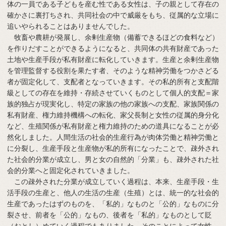
体の一員である子どもを産む性である女性は、子の親として存在の
確かさに裏打ちされ、共同社会の中で威厳をもち、従属的な立場に
追いやられることはありませんでした。
牧畜や農耕が発展し、余剰生産物（備蓄できるほどの食料など）
を作りだすことができるようになると、共同体の共有財産であった
土地や生産手段が私有財産に転化していきます。生産と余剰生産物
を管理監督する役割を果たす者、そのような精神労働をつかさどる
者が固定化して、支配者となっていきます。その私的所有と支配階
級としての存在を維持・存続させていくものとして個人的支配＝家
族的独占が現実化し、特定の家族の他の家族への支配、家族関係の
私有財産、権力維持機構への転化、家父長制と女性の従属的身分化
など、生殖関係が私有財産と権力維持のための道具になることが必
然化しました。人間生活の社会的生産行為が肉体労働と精神労働と
に分裂し、生産手段と生産物が私的所有になったことで、疎外され
た社会的分業が成立し、男と女の自然的「分業」も、疎外された社
会的分業へと固定化されていきました。
この疎外された分業が成立していく過程は、本来、生産手段・生
活手段の生産と、他人の生活の生産（生殖）とは、統一的な社会的
生産であったはずのものを、「私的」なものと「公的」なものに分
裂させ、前者を「公的」なもの、後者を「私的」なものとして貶
（おとし）めていく過程でもありました。そのことによって女性