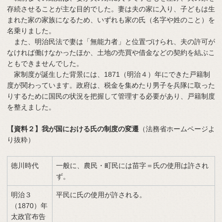
存続させることが主な目的でした。妻は夫の家に入り、子どもは生
まれた家の家族になるため、いずれも家の氏（名字や姓のこと）を
名乗りました。
また、明治民法で妻は「無能力者」と位置づけられ、夫の許可が
なければ働けなかったほか、土地の売買や借金などの契約を結ぶこ
ともできませんでした。
家制度が誕生した背景には、1871（明治４）年にできた戸籍制
度が関わっています。政府は、税金を集めたり男子を兵隊に取った
りするために国民の状況を把握して管理する必要があり、戸籍制度
を整えました。
【資料２】我が国における氏の制度の変遷
（法務省ホームページよ
り抜粋）
徳川時代
一般に、農民・町民には苗字＝氏の使用は許され
ず。
明治３
平民に氏の使用が許される。
（1870）年
太政官布告