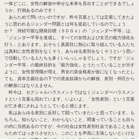
一体どこに、女性の解放や幸せな未来を見出すことができるでしょ
うか。打倒あるのみです！
あらためて問いたいのですが、昨今言葉としては定着してきたよ
うに思われるジェンダー問題とは何を提起しているのでしょう
か？ 持続可能な開発目標（ＳＤＧｓ）の「ジェンダー平等」は、
「ジェンダー平等を達成し、すべての女性および女児の能力強化を
行う」とあります。おそらく真面目に熱心に取り組んでいる人たち
は真剣に女性差別をなくそう、あらゆる差別をなくそうという思い
で活動している人たちも多くいらっしゃるでしょう。ですが「ジェ
ンダー平等」の最終目的を「能力強化」とうたっていることが示す
ように、女性管理職が増え、男女の賃金格差が仮になくなったとし
ても、資本主義社会の下での賃金奴隷からの解放、差別・抑圧から
の解放にはなりえません。
昨今は、セクシャルハラスメントではなくジェンダーハラスメン
トという言葉も現れています。いよいよ、「女性差別」という言葉
が亡き者にされようとしていると感じます。
私はあらゆる差別に反対して闘っていきたいと思っています。も
ちろん、知らないこと、わからないこと、間違っていることも自ら
の内に当然あるのですが、今の社会は女性差別社会であることをあ
らためてはっきりさせたい。このことを声高に主張しないといけな