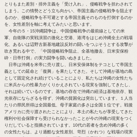
とりもまた差別・排外主義を「受け入れ」、侵略戦争を担わされて
しまう。この情勢とどう立ち向かい、帝国主義の侵略戦争を阻止す
るのか、侵略戦争を不可避とする帝国主義そのものを打倒するのか
を、女性差別を軸に考えてみたいと思います。
今年の５・15沖縄闘争は、中国侵略戦争の最前線としての米
軍、自衛隊の実戦演習の激化と空港、港湾をはじめ沖縄全土の戦場
化、あるいは辺野古新基地建設反対の闘いをつぶそうとする攻撃が
吹き荒れる中で、「中国侵略戦争阻止、全基地撤去、日米安保粉
砕・日帝打倒」の実力闘争を闘いぬきました。
日帝は沖縄を米帝に売り渡し、日米安保体制をテコとして帝国主
義としての延命と「復興」を果たしてきた。そして沖縄が基地の島
として固定化され続けていることにより、私たちは沖縄の女性たち
に米兵からの性暴力がくりかえされている現実を強制してきたし、
それは続いているのです。基地の存在で沖縄の経済は基地依存、観
光依存にならざるを得ず、沖縄の貧困化は突出しています。１人当
たりの県民所得は全国最低、母子家庭の多さは全国１位です。戦後
アメリカに売り渡されたことにより、本土の私たちが享受してきた
権利や社会保障すら受けられなかったことが今の沖縄の現実をつく
りだしていると指摘されています。10代の若者を含め沖縄の多く
の女性たちは、より過酷な女性差別、苛烈（かれつ）な戦場の現実