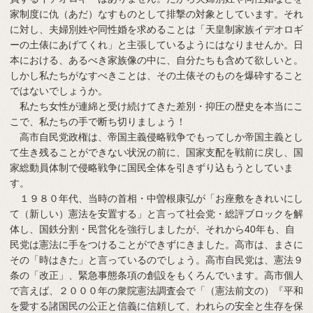
家制度に仇（あだ）なすものとして排撃の対象としています。それ
に対し、夫婦別姓や同性婚を求めることは「天皇制家族イデオロギ
ーの土俵にあげてくれ」と主張しているようにはなりませんか。日
本における、あるべき家族像の中に、自分たちも含めて欲しいと。
しかし私たちがなすべきことは、その土俵そのものを爆砕すること
ではないでしょうか。
私たち女性が連綿と受け続けてきた差別・抑圧の歴史を本当にこ
こで、私たちの手で断ち切りましょう！
高市自民党政権は、帝国主義侵略戦争でもってしか帝国主義とし
て生き残ることができない状況の前に、国家支配を戦前に戻し、国
家総動員体制で侵略戦争に国民全体を引きずり込もうとしていま
す。
１９８０年代、当時の首相・中曽根康弘が「お座敷をきれいにし
て（新しい）憲法を安置する」と言って社会党・総評ブロックを解
体し、国鉄分割・民営化を強行しましたが、それから40年も、自
民党は憲法に手をつけることができずにきました。高市は、まさに
その「時はきた」と言っているのでしょう。高市自民党は、憲法９
条の「改正」、緊急事態条項の創設をもくろんでいます。高市個人
で言えば、２０００年の衆院憲法調査会で「（憲法前文の）『平和
を愛する諸国民の公正と信義に信頼して、われらの安全と生存を保