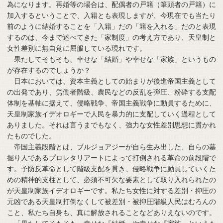
為になります。再婚等の場合は、配偶者の戸籍（筆頭者の戸籍）に
加入するということで、入籍とも表現しますが、今現在でも当たり
前のように結婚することを「入籍」だの「籍を入れる」だのと表現
するのは、今まで述べてきた「家制度」の考え方であり、天皇制と
女性差別に無自覚に屈服している現れです。
果たしてそもそも、幸せな「結婚」や幸せな「家族」というもの
が存在するのでしょうか？
日本においては、資本主義としての始まりが後進帝国主義として
の出発であり、労働者階級、農民などの反乱を弾圧、粉砕する支配
体制を基軸に据えて、侵略戦争、帝国主義戦争に動員するために、
天皇制家族イデオロギーで人民を暴力的に支配していく過程として
ありました。それは言うまでもなく、強力な女性差別思想に貫かれ
たものでした。
帝国主義段階とは、ブルジョアジーが自ら生み出した、自らの墓
掘り人であるプロレタリアートによって打倒される革命の前段階で
す。予防反革命として階級支配を貫き、侵略戦争に動員していくた
めの精神的支柱として、必須不可欠な要素として取り入れられたの
が天皇制家族イデオロギーです。私たち女性に対する差別・抑圧の
元凶である天皇制打倒なくして被差別・被抑圧階級人民はむろんの
こと、私たち自身も、真に解放されることなどありえないのです。