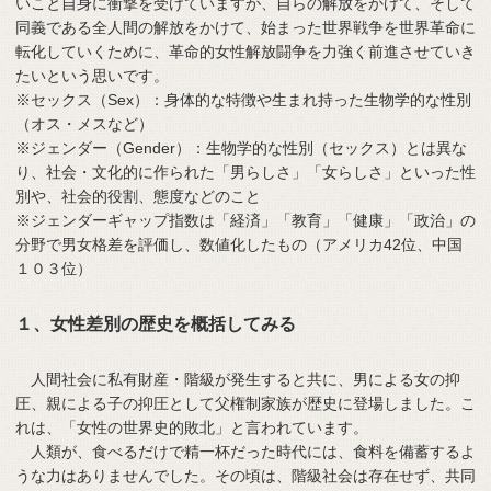
いこと自身に衝撃を受けていますが、自らの解放をかけて、そして
同義である全人間の解放をかけて、始まった世界戦争を世界革命に
転化していくために、革命的女性解放闘争を力強く前進させていき
たいという思いです。
※セックス（Sex）：身体的な特徴や生まれ持った生物学的な性別
（オス・メスなど）
※ジェンダー（Gender）：生物学的な性別（セックス）とは異な
り、社会・文化的に作られた「男らしさ」「女らしさ」といった性
別や、社会的役割、態度などのこと
※ジェンダーギャップ指数は「経済」「教育」「健康」「政治」の
分野で男女格差を評価し、数値化したもの（アメリカ42位、中国
１０３位）
１、女性差別の歴史を概括してみる
人間社会に私有財産・階級が発生すると共に、男による女の抑
圧、親による子の抑圧として父権制家族が歴史に登場しました。こ
れは、「女性の世界史的敗北」と言われています。
人類が、食べるだけで精一杯だった時代には、食料を備蓄するよ
うな力はありませんでした。その頃は、階級社会は存在せず、共同