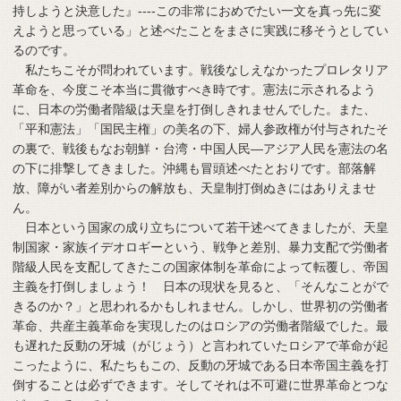
持しようと決意した』----この非常におめでたい一文を真っ先に変
えようと思っている」と述べたことをまさに実践に移そうとしてい
るのです。
私たちこそが問われています。戦後なしえなかったプロレタリア
革命を、今度こそ本当に貫徹すべき時です。憲法に示されるよう
に、日本の労働者階級は天皇を打倒しきれませんでした。また、
「平和憲法」「国民主権」の美名の下、婦人参政権が付与されたそ
の裏で、戦後もなお朝鮮・台湾・中国人民―アジア人民を憲法の名
の下に排撃してきました。沖縄も冒頭述べたとおりです。部落解
放、障がい者差別からの解放も、天皇制打倒ぬきにはありえませ
ん。
日本という国家の成り立ちについて若干述べてきましたが、天皇
制国家・家族イデオロギーという、戦争と差別、暴力支配で労働者
階級人民を支配してきたこの国家体制を革命によって転覆し、帝国
主義を打倒しましょう！ 日本の現状を見ると、「そんなことがで
きるのか？」と思われるかもしれません。しかし、世界初の労働者
革命、共産主義革命を実現したのはロシアの労働者階級でした。最
も遅れた反動の牙城（がじょう）と言われていたロシアで革命が起
こったように、私たちもこの、反動の牙城である日本帝国主義を打
倒することは必ずできます。そしてそれは不可避に世界革命とつな