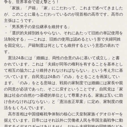
争を、世界革命で迎え撃とう！
「家族」「戸籍」「家」にこだわって、これまで述べてきました
が、このことに最もこだわっているのが現首相の高市です。高市の
主張はこうです。
・「男系男子の皇位継承を維持する」
・「選択的夫婦別姓をやらない。それにあたって旧姓の単記使用を
法制化する」----これは、旧姓の使用は認めるという形で夫婦同姓
を固定化し、戸籍制度は何としても維持するという意思の表れで
す。
憲法24条には「婚姻は、両性の合意のみに基いて成立し」と書
かれています。これは「夫婦が同等の権利を有することを基本とし
て相互の協力により維持されなければならない」という考え方に基
づいています。自民党は24条の「のみ」をとることを画策してい
ます。「のみ」をとる意味は、戦前の家制度では婚姻には家長や親
の同意が必須であった、そこに戻すということです。自民党は「家
族は社会の自然かつ基礎的単位として尊重される。家族は互いに助
け合わなければならない」と「憲法改正草案」に定め、家制度の復
活をもくろんでいます。
高市首相は中国侵略戦争体制の核心に天皇制家族イデオロギーを
据えています。日帝にはそれ以外に労働者人民を帝国主義戦争に動
員するイデオロギーはありません。だから夫婦別姓や同性婚などを