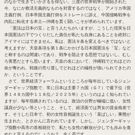
のなかで生きていかざるを得ない。三度の世界戦争が開始された
今、なにか救済主義的なものを対置するのではなく、アメリカ帝国
主義打倒、日本帝国主義打倒をストレートに訴え、中国侵略戦争を
内乱に転化する本土―沖縄を貫く闘いこそが求められています。
「憲法は日本の宝」と言う人たちがいますが、こうした現実を日
本国憲法の下でつくりだした責任が私たち自身にあることを絶対に
アイマイにはできません。私は、憲法９条を変えるべきではないと
考えますが、天皇条項を第１条にかかげる日本国憲法を「宝」など
と称するのは間違いであり、戦争を阻止する思想ではないし、むし
ろ害悪だとすら思います。天皇の名において、沖縄戦でどれほどの
命が奪われ、戦後の売り渡しでどれほどの犠牲が強いられてきたの
か、ということです。
さて、世界経済フォーラムというところが毎年出しているジェン
ダーギャップ指数で、常に日本は主要７カ国（Ｇ７）で最下位（世
界１４８カ国中１１８位／２０２５年）というのはよく知られてい
ますが、毎年指摘されているのは、政治の分野が極端に低い、女性
議員が少ない等ということ、そして、経済面では男女の賃金格差で
す。そうした日本で、初の女性首相誕生という「喜ばしい」事態が
生まれた、とさかんに言われています。しかし、ジェンダーギャッ
プ指数や高市の首相就任で、私たち女性の解放が少しでも歩みを進
めたと言えるのでしょうか？ 全く否です。