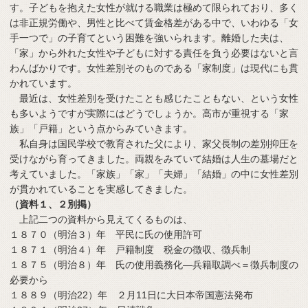
す。子どもを抱えた女性が就ける職業は極めて限られており、多く
は非正規労働や、男性と比べて賃金格差がある中で、いわゆる「女
手一つで」の子育てという困難を強いられます。離婚した夫は、
「家」から外れた女性や子どもに対する責任を負う必要はないと言
わんばかりです。女性差別そのものである「家制度」は現代にも貫
かれています。
最近は、女性差別を受けたことも感じたこともない、という女性
も多いようですが実際にはどうでしょうか。高市が重視する「家
族」「戸籍」という点からみていきます。
私自身は国民学校で教育された父により、家父長制の差別抑圧を
受けながら育ってきました。両親をみていて結婚は人生の墓場だと
考えていました。「家族」「家」「夫婦」「結婚」の中に女性差別
が貫かれていることを実感してきました。
（資料１、２別掲）
上記二つの資料から見えてくるものは、
１８７０（明治３）年 平民に氏の使用許可
１８７１（明治４）年 戸籍制度 税金の徴収、徴兵制
１８７５（明治８）年 氏の使用義務化―兵籍取調べ＝徴兵制度の
必要から
１８８９（明治22）年 ２月11日に大日本帝国憲法発布