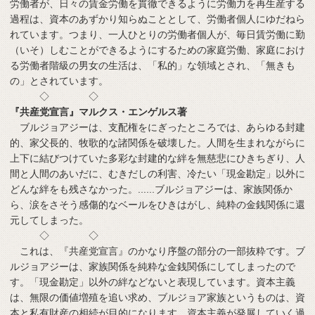
労働者が、日々の賃金労働を貫徹できるように労働力を再生産する
過程は、資本のあずかり知らぬこととして、労働者個人にゆだねら
れています。つまり、一人ひとりの労働者個人が、毎日賃労働に勤
（いそ）しむことができるようにするための家庭労働、家庭におけ
る労働者階級の男女の生活は、「私的」な領域とされ、「無きも
の」とされています。
◇ ◇
『共産党宣言』マルクス・エンゲルス著
ブルジョアジーは、支配権をにぎったところでは、あらゆる封建
的、家父長的、牧歌的な諸関係を破壊した。人間を生まれながらに
上下に結びつけていた多彩な封建的な絆を無慈悲にひきちぎり、人
間と人間のあいだに、むきだしの利害、冷たい「現金勘定」以外に
どんな絆をも残さなかった。......ブルジョアジーは、家族関係か
ら、涙をさそう感傷的なベールをひきはがし、純粋の金銭関係に還
元してしまった。
◇ ◇
これは、『共産党宣言』のかなり序盤の部分の一部抜粋です。ブ
ルジョアジーは、家族関係を純粋な金銭関係にしてしまったので
す。「現金勘定」以外の絆などないと表現しています。資本主義
は、無限の価値増殖を追い求め、ブルジョア家族というものは、資
本と私有財産の相続が目的になります。資本主義が発展していく過