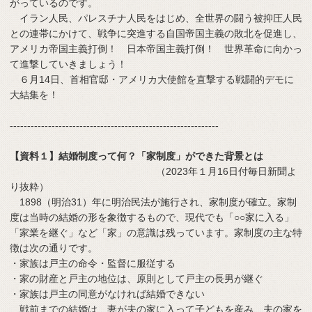
がっているのです。
イラン人民、パレスチナ人民をはじめ、全世界の闘う被抑圧人民
との連帯にかけて、戦争に突進する自国帝国主義の敗北を促進し、
アメリカ帝国主義打倒！ 日本帝国主義打倒！ 世界革命に向かっ
て進撃していきましょう！
６月14日、首相官邸・アメリカ大使館を直撃する戦闘的デモに
大結集を！
------------------------------------------------------------
【資料１】結婚制度って何？「家制度」ができた背景とは
（2023年１月16日付毎日新聞よ
り抜粋）
1898（明治31）年に明治民法が施行され、家制度が確立。家制
度は当時の結婚の形を象徴するもので、現代でも「○○家に入る」
「家業を継ぐ」など「家」の意識は残っています。家制度の主な特
徴は次の通りです。
・家族は戸主の命令・監督に服従する
・家の財産と戸主の地位は、原則として戸主の長男が継ぐ
・家族は戸主の同意がなければ結婚できない
戦前までの結婚は、妻が夫の家に入って子どもを産み、夫の家を