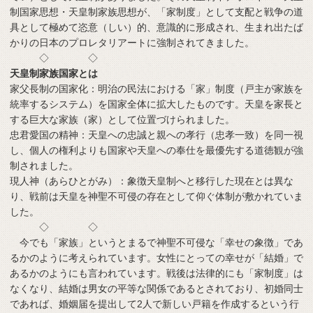
制国家思想・天皇制家族思想が、「家制度」として支配と戦争の道
具として極めて恣意（しい）的、意識的に形成され、生まれ出たば
かりの日本のプロレタリアートに強制されてきました。
◇ ◇
天皇制家族国家とは
家父長制の国家化：明治の民法における「家」制度（戸主が家族を
統率するシステム）を国家全体に拡大したものです。天皇を家長と
する巨大な家族（家）として位置づけられました。
忠君愛国の精神：天皇への忠誠と親への孝行（忠孝一致）を同一視
し、個人の権利よりも国家や天皇への奉仕を最優先する道徳観が強
制されました。
現人神（あらひとがみ）：象徴天皇制へと移行した現在とは異な
り、戦前は天皇を神聖不可侵の存在として仰ぐ体制が敷かれていま
した。
◇ ◇
今でも「家族」というとまるで神聖不可侵な「幸せの象徴」であ
るかのように考えられています。女性にとっての幸せが「結婚」で
あるかのようにも言われています。戦後は法律的にも「家制度」は
なくなり、結婚は男女の平等な関係であるとされており、初婚同士
であれば、婚姻届を提出して2人で新しい戸籍を作成するという行