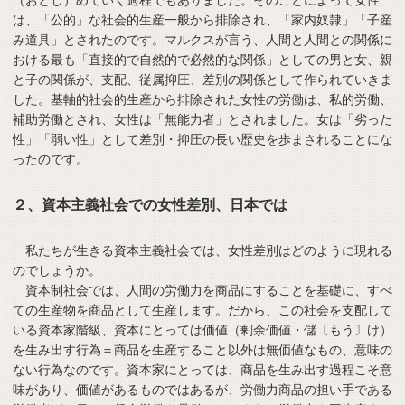
は、「公的」な社会的生産一般から排除され、「家内奴隷」「子産
み道具」とされたのです。マルクスが言う、人間と人間との関係に
おける最も「直接的で自然的で必然的な関係」としての男と女、親
と子の関係が、支配、従属抑圧、差別の関係として作られていきま
した。基軸的社会的生産から排除された女性の労働は、私的労働、
補助労働とされ、女性は「無能力者」とされました。女は「劣った
性」「弱い性」として差別・抑圧の長い歴史を歩まされることにな
ったのです。
２、資本主義社会での女性差別、日本では
私たちが生きる資本主義社会では、女性差別はどのように現れる
のでしょうか。
資本制社会では、人間の労働力を商品にすることを基礎に、すべ
ての生産物を商品として生産します。だから、この社会を支配して
いる資本家階級、資本にとっては価値（剰余価値・儲〔もう〕け）
を生み出す行為＝商品を生産すること以外は無価値なもの、意味の
ない行為なのです。資本家にとっては、商品を生み出す過程こそ意
味があり、価値があるものではあるが、労働力商品の担い手である