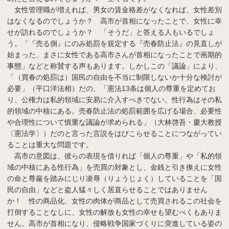
女性管理職が増えれば、男女の賃金格差がなくなれば、女性差別
はなくなるのでしょうか？ 高市が首相になったことで、女性に幸
せが訪れるのでしょうか？ 「そうだ」と答える人もいるでしょ
う。「『売る側』にのみ処罰を規定する『売春防止法』の見直しが
始まった、まさに女性である高市さんが首相になったことで画期的
事態」などと称賛する声もあります。しかしこの「議論」により、
「（買春の処罰は）国民の自由を不当に制限しないか十分な検討が
必要」（平口洋法相）だの、「憲法13条は個人の尊重を定めてお
り、公権力は私的領域に安易に介入すべきでない。性行為はその私
的領域の中核にある。売春防止法の処罰範囲を広げる場合、必要性
や合理性について慎重な議論が求められる」（大林啓吾・慶大教授
〔憲法学〕）だのと言った言説をはびこらせることにつながってい
ることは重大な問題です。
高市の意図は、彼らの表現を借りれば「個人の尊重」や「私的領
域の中核にある性行為」を売買の対象とし、金銭と引き換えに女性
の命と尊厳を踏みにじり凌辱（りょうじょく）していることを「国
民の自由」などと盗人猛々しく居直らせることではありません
か！ 性の商品化、女性の肉体が商品として売買されるこの社会を
打倒することなしに、女性の解放も女性の幸せも望むべくもありま
せん。高市が首相になり、侵略戦争国家づくりに突進している姿の