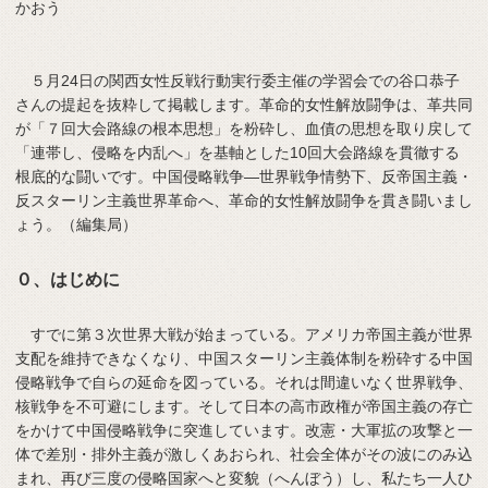
かおう
５月24日の関西女性反戦行動実行委主催の学習会での谷口恭子
さんの提起を抜粋して掲載します。革命的女性解放闘争は、革共同
が「７回大会路線の根本思想」を粉砕し、血債の思想を取り戻して
「連帯し、侵略を内乱へ」を基軸とした10回大会路線を貫徹する
根底的な闘いです。中国侵略戦争―世界戦争情勢下、反帝国主義・
反スターリン主義世界革命へ、革命的女性解放闘争を貫き闘いまし
ょう。（編集局）
０、はじめに
すでに第３次世界大戦が始まっている。アメリカ帝国主義が世界
支配を維持できなくなり、中国スターリン主義体制を粉砕する中国
侵略戦争で自らの延命を図っている。それは間違いなく世界戦争、
核戦争を不可避にします。そして日本の高市政権が帝国主義の存亡
をかけて中国侵略戦争に突進しています。改憲・大軍拡の攻撃と一
体で差別・排外主義が激しくあおられ、社会全体がその波にのみ込
まれ、再び三度の侵略国家へと変貌（へんぼう）し、私たち一人ひ