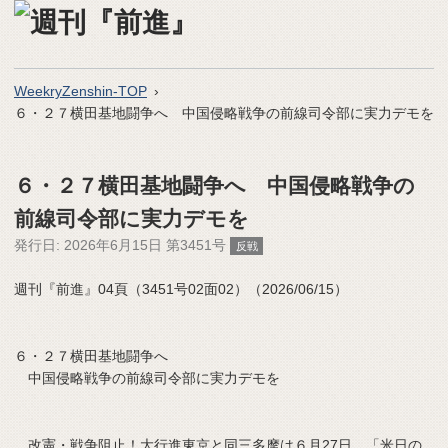
WeekryZenshin-TOP
６・２７横田基地闘争へ 中国侵略戦争の前線司令部に実力デモを
６・２７横田基地闘争へ 中国侵略戦争の
前線司令部に実力デモを
発行日:
2026年6月15日 第3451号
反戦
週刊『前進』04頁（3451号02面02）（2026/06/15）
６・２７横田基地闘争へ
中国侵略戦争の前線司令部に実力デモを
改憲・戦争阻止！大行進東京と同三多摩は６月27日、「米日の