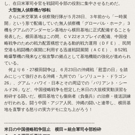
し、在日米軍司令官を戦闘司令部の役割に集中させるためだ。
大型無人偵察機が移転
さらに米空軍第４偵察飛行隊が５月28日、３年前から「一時展
開」という形で配備していた無人偵察機「グローバル・ホーク」３
機をグアムのアンダーセン基地から横田基地に正式配備することを
発表した。横田基地はこの間、ＣＶ22オスプレイの配備、中国侵
略戦争のための戦力配置構想である動的戦力運用（ＤＦＥ）、民間
空港も戦闘機の展開に利用する迅速戦闘展開（ＡＣＥ）、Ｂ52戦
略爆撃機の飛来など核攻撃の拠点として基地機能の強化が進められ
ている。
何より６・27横田闘争は、６月23日の沖縄戦「慰霊の日」を踏
みにじって強行される沖縄・九州での「レゾリュート・ドラゴン
26」、グアム・ハワイ・日本とその周辺での「バリアント・シー
ルド26」など、中国侵略戦争を想定した米日の大規模実動演習を
粉砕する闘いだ。横田基地でも傷病者（負傷兵）の治療・後送訓練
が行われる。闘う中国・アジア人民、沖縄の闘いと連帯し、横田基
地を直撃する怒りの実力デモに立ち上がろう！
------------------------------------------------------------
米日の中国侵略戦争阻止 横田＝統合軍司令部粉砕