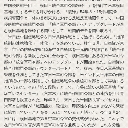
中国侵略戦争阻止！横田＝統合軍司令部粉砕！」を掲げて米軍横田
基地に対するデモを呼びかける。「復帰」54年５・15沖縄闘争、
横須賀闘争と一体の首都東京における反戦反基地闘争として、中国
侵略戦争の前線司令部＝「統合軍司令部」へとアップグレードが進
む横田基地を粉砕する闘いとして、戦闘的デモを闘い取ろう。
米日は中国侵略戦争を日米共同作戦として遂行するために「指揮
統制の連携強化（一体化）」を進めている。昨年３月、自衛隊が東
京・市谷の防衛省内に陸海空３自衛隊を一元的に指揮する「統合作
戦司令部」を新設したのに合わせて、横田基地にある在日米軍司令
部の「統合軍司令部」へのアップグレードが開始された。自衛隊の
統合作戦司令部のカウンターパートとして、従来、在日米軍基地の
管理を任務としてきた在日米軍司令部を、米インド太平洋軍の作戦
指揮権の一部を移譲して中国侵略戦争の前線司令部として再編する
というのだ。その「第１段階」として、市谷に近い米陸軍基地「赤
坂プレスセンター」（六本木）に統合作戦司令部との連携を担う専
門部署も設置された。昨年３月、来日した米国防長官ヘグセスは、
米軍と自衛隊が「戦闘能力、殺傷力、即応性を向上させながら緊密
に協力していくことを楽しみにしている」と語った。今年３月24
日には、横田基地で第５空軍司令官の交代式が行われた。これまで
在日米軍司令官が第５空軍司令官を兼務していたが、これを分離