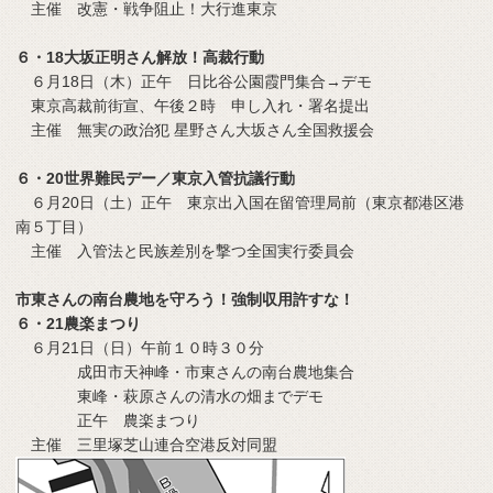
主催 改憲・戦争阻止！大行進東京
６・18大坂正明さん解放！高裁行動
６月18日（木）正午 日比谷公園霞門集合→デモ
東京高裁前街宣、午後２時 申し入れ・署名提出
主催 無実の政治犯 星野さん大坂さん全国救援会
６・20世界難民デー／東京入管抗議行動
６月20日（土）正午 東京出入国在留管理局前（東京都港区港
南５丁目）
主催 入管法と民族差別を撃つ全国実行委員会
市東さんの南台農地を守ろう！強制収用許すな！
６・21農楽まつり
６月21日（日）午前１０時３０分
成田市天神峰・市東さんの南台農地集合
東峰・萩原さんの清水の畑までデモ
正午 農楽まつり
主催 三里塚芝山連合空港反対同盟