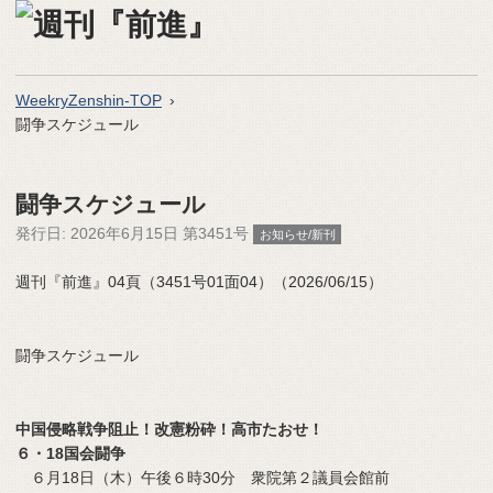
WeekryZenshin-TOP
闘争スケジュール
闘争スケジュール
発行日:
2026年6月15日 第3451号
お知らせ/新刊
週刊『前進』04頁（3451号01面04）（2026/06/15）
闘争スケジュール
中国侵略戦争阻止！改憲粉砕！高市たおせ！
６・18国会闘争
６月18日（木）午後６時30分 衆院第２議員会館前