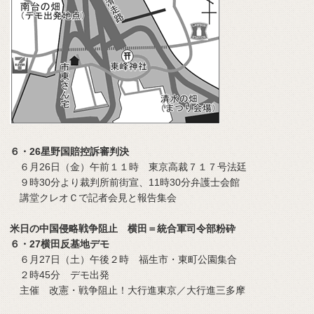
６・26星野国賠控訴審判決
６月26日（金）午前１１時 東京高裁７１７号法廷
９時30分より裁判所前街宣、11時30分弁護士会館
講堂クレオＣで記者会見と報告集会
米日の中国侵略戦争阻止 横田＝統合軍司令部粉砕
６・27横田反基地デモ
６月27日（土）午後２時 福生市・東町公園集合
２時45分 デモ出発
主催 改憲・戦争阻止！大行進東京／大行進三多摩