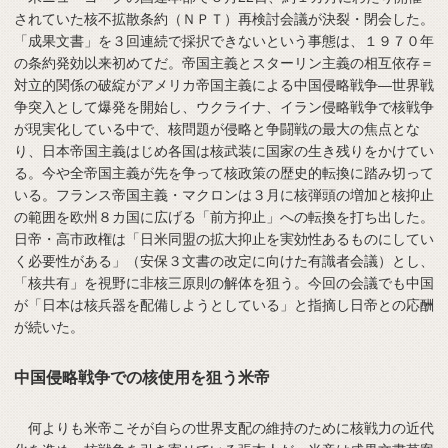
されていた核不拡散条約（ＮＰＴ）再検討会議が決裂・閉会した。
「成果文書」を３回連続で採択できないという事態は、１９７０年
の条約発効以来初めてだ。帝国主義とスターリン主義の相互依存＝
対立的関係の破綻がアメリカ帝国主義による中国侵略戦争―世界戦
争突入として爆発を開始し、ウクライナ、イラン侵略戦争で核戦争
が現実化している中で、核問題が侵略と争闘戦の最大の焦点とな
り、日本帝国主義はじめ各国は核武装に国家の生き残りをかけてい
る。今や全帝国主義が先を争って核政策の歴史的転換に踏み切って
いる。フランス帝国主義・マクロンは３月に核弾頭の増加と核抑止
の範囲を欧州８カ国に広げる「前方抑止」への転換を打ち出した。
日帝・高市政権は「日米同盟の拡大抑止を実効性あるものにしてい
く必要性がある」（安保３文書の改定に向けた有識者会議）とし、
「核共有」を視野に非核三原則の解体を狙う。今回の会議でも中国
が「日本は核兵器を配備しようとしている」と指摘し日帝との応酬
が続いた。
中国侵略戦争での核使用を狙う米帝
何よりも米帝こそが自らの世界支配の維持のために核戦力の近代