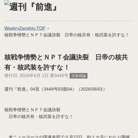
WeekryZenshin-TOP
核戦争情勢とＮＰＴ会議決裂 日帝の核共有・核武装を許すな！
核戦争情勢とＮＰＴ会議決裂 日帝の核共
有・核武装を許すな！
発行日:
2026年6月 1日 第3449号
主張/理論
週刊『前進』04頁（3449号03面04）（2026/06/01）
核戦争情勢とＮＰＴ会議決裂
日帝の核共有・核武装を許すな！
米ニューヨークの国連本部で５月22日、約１カ月にわたり開催