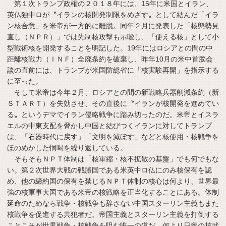
第１次トランプ政権の２０１８年には、15年に米国とイラン、
英仏独中ロが〝イランの核開発制限をめざす〟として結んだ「イラ
ン核合意」を米帝が一方的に離脱。同年２月に発表した「核態勢見
直し（ＮＰＲ）」では先制核攻撃も示唆し、「使える核」として小
型戦術核を開発することを明記した。19年にはロシアとの間の中
距離核戦力（ＩＮＦ）全廃条約を破棄し、昨年10月の米中首脳会
談の直前には、トランプが米国防総省に「核実験再開」を指示する
に至った。
そして米帝は今年２月、ロシアとの間の新戦略兵器削減条約（新
ＳＴＡＲＴ）を失効させ、その直後に〝イランが核開発を進めてい
る〟というデマでイラン侵略戦争に踏み切ったのだ。米帝とイスラ
エルの中東支配を脅かし中国と結びつくイランに対してトランプ
は、「石器時代に戻す」「文明を滅ぼす」などと核使用・核戦争を
ほのめかした恫喝を繰り返している。
そもそもＮＰＴ体制は「核軍縮・核不拡散の基盤」でも何でもな
い。第２次世界大戦の戦勝国である米英中ロ仏にのみ核保有を認
め、他の締約国の保有を禁じるＮＰＴ体制の核心は何より、世界最
強の核軍事大国である米帝の核戦略を正当化することにある。体制
延命のためなら戦争・核戦争も辞さない中国スターリン主義もまた
核戦争を促進する共犯者だ。帝国主義とスターリン主義を打倒する
ことこそが世界戦争・核戦争を阻む唯一の道だ。何より日帝の核武