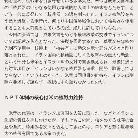
化を進め、核戦争を引き寄せている張本人だ。米帝は成果文書草案
の「核兵器のいかなる使用も壊滅的な人道上の結末をもたらす」と
いう一節に反発して「核兵器」の語を削らせた。イラン核施設をも
平然と爆撃する米帝は、何より中国侵略戦争において核兵器を使用
することを大前提としているのだ。絶対に許してはならない。
今回の会議では、成果文書をめぐる最終段階の交渉でイランにつ
いての記述が焦点となった。決裂を回避するため、草案からは核の
先制不使用や「核抑止」「核共有」に懸念を示す部分が次々と削り
落とされた。「イラン国内の核施設に対する攻撃への重大な懸念」
という部分も米帝とイスラエルの反対で書き換えられ、最後に残っ
た対立項目が「イランはいかなる核兵器も追求、開発、取得しては
ならない」というものだった。米帝は同項目の維持を、イランは削
除を要求して譲らず、採択にすら至らなかったのだ。
ＮＰＴ体制の核心は米の核戦力維持
米帝の代表は「イランが加盟国を人質に取った」などとイランに
決裂の責任を押し付けたが、そもそもこの間、核をめぐる既存の合
意や条約、枠組みを次々と否定してきたのは、ロシアと並ぶ世界最
大の核保有国である米帝の側だ。