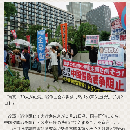
（写真 70人が結集。戦争国会を弾劾し怒りの声を上げた【5月21
日】）
改憲・戦争阻止！大行進東京が５月21日昼、国会闘争に立ち、
中国侵略戦争阻止・改憲粉砕の決戦に突入することを宣言した。
この日は衆議院憲法審査会で緊急事態条項をめぐる討議が行われ