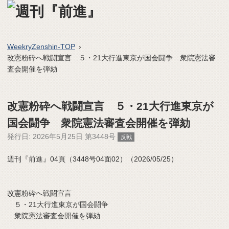
WeekryZenshin-TOP
改憲粉砕へ戦闘宣言 ５・21大行進東京が国会闘争 衆院憲法審
査会開催を弾劾
改憲粉砕へ戦闘宣言 ５・21大行進東京が
国会闘争 衆院憲法審査会開催を弾劾
発行日:
2026年5月25日 第3448号
反戦
週刊『前進』04頁（3448号04面02）（2026/05/25）
改憲粉砕へ戦闘宣言
５・21大行進東京が国会闘争
衆院憲法審査会開催を弾劾