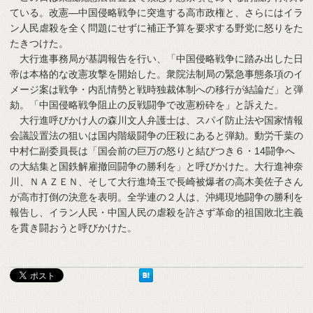
ている。改憲―中国侵略戦争に突進する高市政権と、さらにはイラ
ン人民虐殺を全く問題にせずに補正予算を要求する野党に怒りをた
たきつけた。
大行進事務局が基調報告を行い、「中国侵略戦争に踏み出した日
帝は本格的な改憲攻撃を開始した。衆院法制局の緊急事態条項のイ
メージ案は戦争・内乱情勢と戦時独裁体制への移行が結論だ」と弾
劾。「中国侵略戦争阻止の反戦闘争で改憲粉砕を」と訴えた。
大行進呼びかけ人の森川文人弁護士は、スパイ防止法や国家情報
会議設置法の狙いは国内階級闘争の圧殺にあると弾劾。動労千葉の
中村仁副委員長は「国会前の巨万の怒りと結びつき６・14闘争へ
の大結集と国鉄解雇撤回闘争の勝利を」と呼びかけた。大行進神奈
川、ＮＡＺＥＮ、そして大行進埼玉で長崎被爆者の高木美佐子さん
が高市打倒の決意を表明。全学連の２人は、沖縄現地闘争の勝利を
報告し、イラン人民・中国人民の虐殺を許さず革命的祖国敗北主義
を貫き闘おうと呼びかけた。