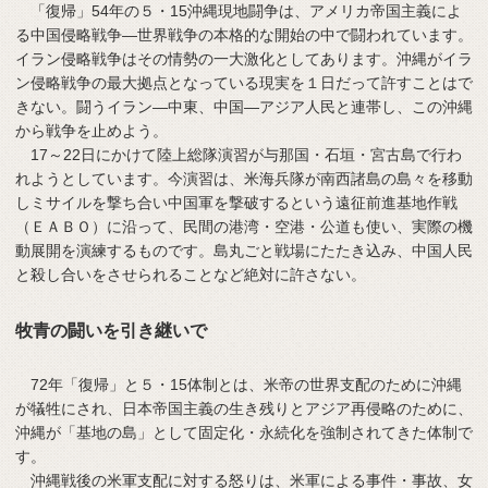
「復帰」54年の５・15沖縄現地闘争は、アメリカ帝国主義によ
る中国侵略戦争―世界戦争の本格的な開始の中で闘われています。
イラン侵略戦争はその情勢の一大激化としてあります。沖縄がイラ
ン侵略戦争の最大拠点となっている現実を１日だって許すことはで
きない。闘うイラン―中東、中国―アジア人民と連帯し、この沖縄
から戦争を止めよう。
17～22日にかけて陸上総隊演習が与那国・石垣・宮古島で行わ
れようとしています。今演習は、米海兵隊が南西諸島の島々を移動
しミサイルを撃ち合い中国軍を撃破するという遠征前進基地作戦
（ＥＡＢＯ）に沿って、民間の港湾・空港・公道も使い、実際の機
動展開を演練するものです。島丸ごと戦場にたたき込み、中国人民
と殺し合いをさせられることなど絶対に許さない。
牧青の闘いを引き継いで
72年「復帰」と５・15体制とは、米帝の世界支配のために沖縄
が犠牲にされ、日本帝国主義の生き残りとアジア再侵略のために、
沖縄が「基地の島」として固定化・永続化を強制されてきた体制で
す。
沖縄戦後の米軍支配に対する怒りは、米軍による事件・事故、女