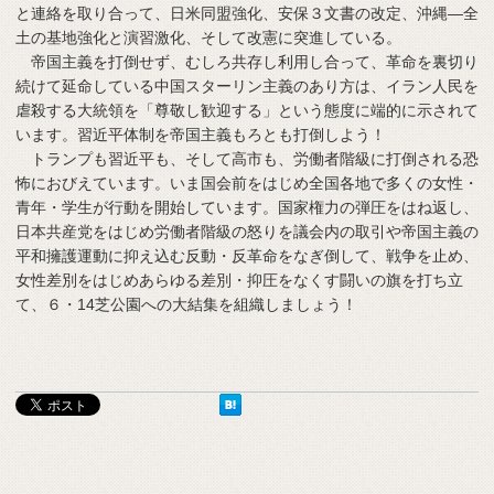
と連絡を取り合って、日米同盟強化、安保３文書の改定、沖縄―全
土の基地強化と演習激化、そして改憲に突進している。
帝国主義を打倒せず、むしろ共存し利用し合って、革命を裏切り
続けて延命している中国スターリン主義のあり方は、イラン人民を
虐殺する大統領を「尊敬し歓迎する」という態度に端的に示されて
います。習近平体制を帝国主義もろとも打倒しよう！
トランプも習近平も、そして高市も、労働者階級に打倒される恐
怖におびえています。いま国会前をはじめ全国各地で多くの女性・
青年・学生が行動を開始しています。国家権力の弾圧をはね返し、
日本共産党をはじめ労働者階級の怒りを議会内の取引や帝国主義の
平和擁護運動に抑え込む反動・反革命をなぎ倒して、戦争を止め、
女性差別をはじめあらゆる差別・抑圧をなくす闘いの旗を打ち立
て、６・14芝公園への大結集を組織しましょう！