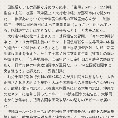
国際通りデモの高揚が冷めやらぬ中、「復帰」54年５・15沖縄
集会（主催 改憲・戦争阻止！大行進沖縄）が那覇市内で開かれ
た。主催者あいさつで元全軍労労働者の宮城盛光さんが、「戦後
81年、沖縄は日米政府によって軍事要塞（ようさい）化されてい
る。絶対許すことはできない。頑張らんと！」と力を込めた。
大行進沖縄の松本未土さんは、基調報告の冒頭、「今年の沖縄闘
争は、アメリカ帝国主義のイラン・中国侵略戦争―世界戦争の本格
的開始の中で闘われている」とし、陸上総隊演習反対、辺野古新基
地建設阻止を訴えた。そして全軍労牧港支部青年部（牧青）の闘い
を振り返り、「全基地撤去、安保粉砕・日帝打倒こそ勝利の路線で
あり、日帝打倒の中央政治闘争が重要だ。６・14全国反戦闘争に
突き進もう」と訴えた。（要旨別掲）
動労千葉特別執行委員の関和幸さんが共に闘う決意を語り、大坂
正明さん奪還の訴えを星野・大坂全国救援会の星野暁子さんが行っ
た。故星野文昭同志と、現在東京拘置所にいる大坂同志は、沖縄で
のゼネストに連帯し闘った71年11・14渋谷闘争の被告だ。大坂同
志からは集会に、辺野古闘争圧殺攻撃への怒りのアピールが届い
た。
沖縄コールセンター労組の仲宗根光洋委員長が、戦時下の解雇攻
撃と闘い、戦争絶対反対を貫く決意を語った。大行進呼びかけ人の