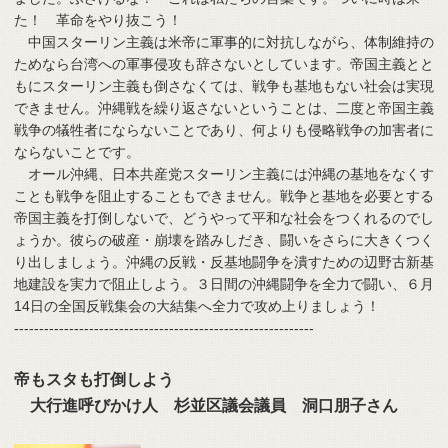
た！ 革命をやり抜こう！
中国スターリン主義は米帝に軍事的に対抗しながら、体制維持の
ためなら台湾への軍事侵攻も辞さないとしています。帝国主義とと
もにスターリン主義も倒さなくては、戦争も基地もない社会は実現
できません。沖縄戦を繰り返さないということは、二度と帝国主義
戦争の犠牲者にならないことであり、何よりも侵略戦争の加害者に
ならないことです。
オール沖縄、日本共産党スターリン主義には沖縄の基地をなくす
ことも戦争を阻止することもできません。戦争と基地を必要とする
帝国主義を打倒しないで、どうやって平和な社会をつくれるのでし
ょうか。彼らの破産・崩壊を踏みしだき、闘いをさらに大きくつく
り出しましょう。沖縄の反戦・反基地闘争を潰すための辺野古新基
地建設を実力で阻止しよう。３日間の沖縄闘争を全力で闘い、６月
14日の全国反戦集会の大結集へ全力で攻め上りましょう！
------------------------------------------------------------
帝もスタも打倒しよう
大行進呼びかけ人 杉並区議会議員 洞口朋子さん