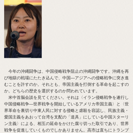
今年の沖縄闘争は、中国侵略戦争阻止の沖縄闘争です。沖縄を再
び地獄の戦場にたたき込んで、中国―アジアへの侵略戦争に突き進
むことを許すのか。それとも、帝国主義を打倒する革命を起こすの
か。どちらの歴史を選択するのか問われています。
米中首脳会談を見てください。それは〈イラン侵略戦争を遂行し
中国侵略戦争―世界戦争を開始しているアメリカ帝国主義〉と〈世
界革命を裏切り中東人民に対する侵略と虐殺を容認し、民族主義・
愛国主義をあおって台湾を支配の「道具」にしている中国スターリ
ン主義〉による、相互の延命をかけた腐り切った取引であり、世界
戦争を促進していくものでしかありません。高市は直ちにトランプ