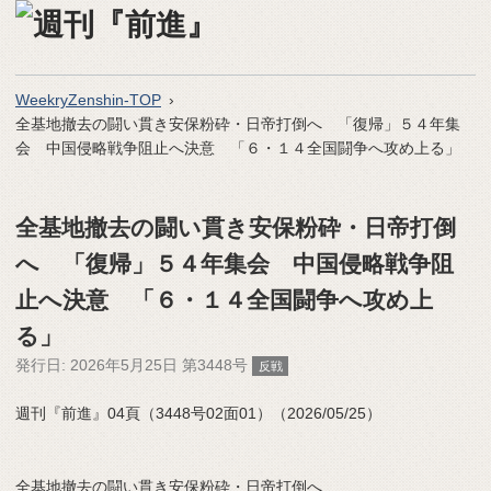
WeekryZenshin-TOP
全基地撤去の闘い貫き安保粉砕・日帝打倒へ 「復帰」５４年集
会 中国侵略戦争阻止へ決意 「６・１４全国闘争へ攻め上る」
全基地撤去の闘い貫き安保粉砕・日帝打倒
へ 「復帰」５４年集会 中国侵略戦争阻
止へ決意 「６・１４全国闘争へ攻め上
る」
発行日:
2026年5月25日 第3448号
反戦
週刊『前進』04頁（3448号02面01）（2026/05/25）
全基地撤去の闘い貫き安保粉砕・日帝打倒へ