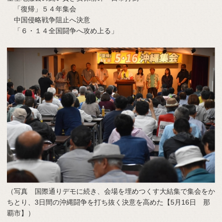
「復帰」５４年集会
中国侵略戦争阻止へ決意
「６・１４全国闘争へ攻め上る」
（写真 国際通りデモに続き、会場を埋めつくす大結集で集会をか
ちとり、3日間の沖縄闘争を打ち抜く決意を高めた【5月16日 那
覇市】）