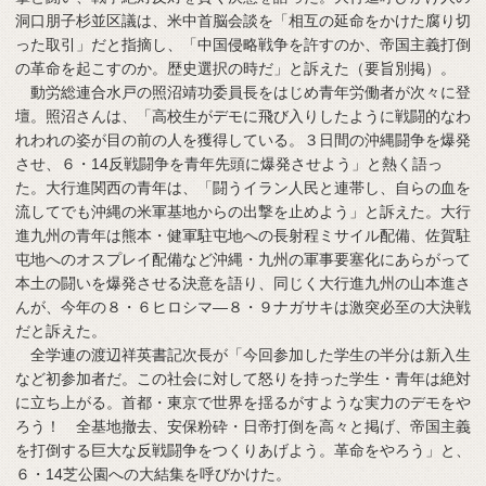
洞口朋子杉並区議は、米中首脳会談を「相互の延命をかけた腐り切
った取引」だと指摘し、「中国侵略戦争を許すのか、帝国主義打倒
の革命を起こすのか。歴史選択の時だ」と訴えた（要旨別掲）。
動労総連合水戸の照沼靖功委員長をはじめ青年労働者が次々に登
壇。照沼さんは、「高校生がデモに飛び入りしたように戦闘的なわ
れわれの姿が目の前の人を獲得している。３日間の沖縄闘争を爆発
させ、６・14反戦闘争を青年先頭に爆発させよう」と熱く語っ
た。大行進関西の青年は、「闘うイラン人民と連帯し、自らの血を
流してでも沖縄の米軍基地からの出撃を止めよう」と訴えた。大行
進九州の青年は熊本・健軍駐屯地への長射程ミサイル配備、佐賀駐
屯地へのオスプレイ配備など沖縄・九州の軍事要塞化にあらがって
本土の闘いを爆発させる決意を語り、同じく大行進九州の山本進さ
んが、今年の８・６ヒロシマ―８・９ナガサキは激突必至の大決戦
だと訴えた。
全学連の渡辺祥英書記次長が「今回参加した学生の半分は新入生
など初参加者だ。この社会に対して怒りを持った学生・青年は絶対
に立ち上がる。首都・東京で世界を揺るがすような実力のデモをや
ろう！ 全基地撤去、安保粉砕・日帝打倒を高々と掲げ、帝国主義
を打倒する巨大な反戦闘争をつくりあげよう。革命をやろう」と、
６・14芝公園への大結集を呼びかけた。