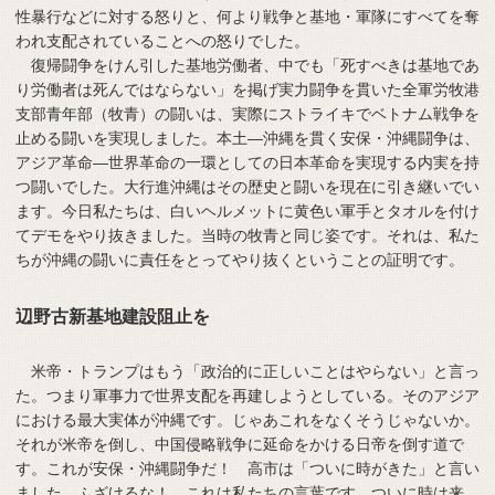
性暴行などに対する怒りと、何より戦争と基地・軍隊にすべてを奪
われ支配されていることへの怒りでした。
復帰闘争をけん引した基地労働者、中でも「死すべきは基地であ
り労働者は死んではならない」を掲げ実力闘争を貫いた全軍労牧港
支部青年部（牧青）の闘いは、実際にストライキでベトナム戦争を
止める闘いを実現しました。本土―沖縄を貫く安保・沖縄闘争は、
アジア革命―世界革命の一環としての日本革命を実現する内実を持
つ闘いでした。大行進沖縄はその歴史と闘いを現在に引き継いでい
ます。今日私たちは、白いヘルメットに黄色い軍手とタオルを付け
てデモをやり抜きました。当時の牧青と同じ姿です。それは、私た
ちが沖縄の闘いに責任をとってやり抜くということの証明です。
辺野古新基地建設阻止を
米帝・トランプはもう「政治的に正しいことはやらない」と言っ
た。つまり軍事力で世界支配を再建しようとしている。そのアジア
における最大実体が沖縄です。じゃあこれをなくそうじゃないか。
それが米帝を倒し、中国侵略戦争に延命をかける日帝を倒す道で
す。これが安保・沖縄闘争だ！ 高市は「ついに時がきた」と言い
ました。ふざけるな！ これは私たちの言葉です。ついに時は来