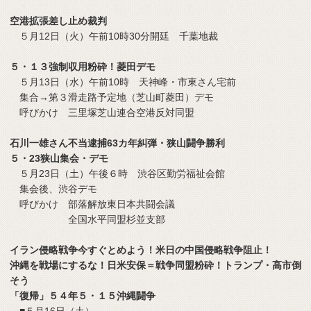
空港拡張差し止め裁判
５月12日（火）午前10時30分開廷 千葉地裁
５・１３強制収用粉砕！菱田デモ
５月13日（水）午前10時 天神峰・市東さん宅前
集合→第３滑走路予定地（芝山町菱田）デモ
呼びかけ 三里塚芝山連合空港反対同盟
石川一雄さん不当逮捕63カ年糾弾・狭山闘争勝利
５・23狭山集会・デモ
５月23日（土）午後６時 渋谷区勤労福祉会館
集会後、渋谷デモ
呼びかけ 部落解放東日本共闘会議
全国水平同盟杉並支部
イラン侵略戦争今すぐとめよう！米日の中国侵略戦争阻止！
沖縄を戦場にするな！日米安保＝戦争同盟粉砕！トランプ・高市倒
そう
「復帰」５４年５・１５沖縄闘争
■５月16日（土）