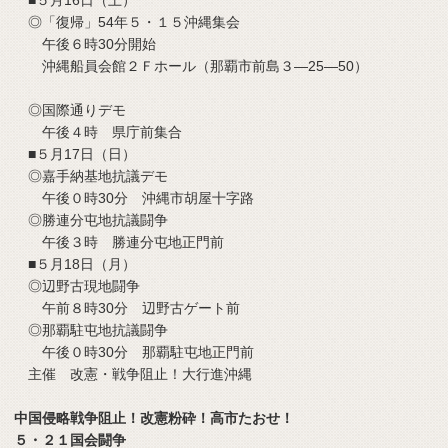
◎「復帰」54年５・１５沖縄集会
午後６時30分開始
沖縄船員会館２Ｆホール（那覇市前島３―25―50）
◎国際通りデモ
午後４時 県庁前集合
■５月17日（日）
◎嘉手納基地抗議デモ
午後０時30分 沖縄市胡屋十字路
◎勝連分屯地抗議闘争
午後３時 勝連分屯地正門前
■５月18日（月）
◎辺野古現地闘争
午前８時30分 辺野古ゲート前
◎那覇駐屯地抗議闘争
午後０時30分 那覇駐屯地正門前
主催 改憲・戦争阻止！大行進沖縄
中国侵略戦争阻止！改憲粉砕！高市たおせ！
５・２１国会闘争