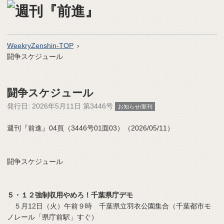
WeekryZenshin-TOP
闘争スケジュール
闘争スケジュール
発行日:
2026年5月11日 第3446号
お知らせ/新刊
週刊『前進』04頁（3446号01面03）（2026/05/11）
闘争スケジュール
５・１２強制収用やめろ！千葉県庁デモ
５月12日（火）午前９時 千葉県立羽衣公園集合（千葉都市モ
ノレール「県庁前駅」すぐ）