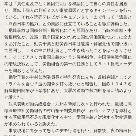
本は「責任追及でなく原因究明」を標語にして自らの責任を居直
り、運転士個人の判断ミスが事故原因だとするキャンペーンを行っ
ている。それを読売テレビがドキュメンタリーまで作って「遺族と
ＪＲ西日本の協力」との美談に仕立てていることを徹底弾劾した。
尼崎事故は国鉄分割・民営化にこそ原因があり、当時の首相・中
曽根康弘が、改憲・戦争国家化のために国鉄労働運動つぶしに全力
をあげたこと、動労千葉と動労西日本は逮捕・解雇覚悟で闘い抜い
て勝利し、ＪＲの中に勝利者として生き残ったことをはっきりさせ
た。そしてアメリカ帝国主義のイラン侵略戦争、中国侵略戦争阻止
の階級決戦として、労働組合の第一の任務として５・１反戦メーデ
ーを闘おうと訴えた。
動労千葉の中村仁副委員長が特別発言に立ち、反戦春闘としてス
トライキを含む３波の闘争を打ち抜いたと報告し、国鉄１０４７名
解雇撤回闘争が正念場にあり、大署名運動で裁判所を追い詰めよう
と訴えた。
決意表明が動労総連合・九州を筆頭に次々と行われた。最後に高
槻医療福祉労働組合の村山裕子副委員長が、石油・ナフサを原料と
する医療用品不足が現実化する中で、愛国主義と対決する労働運動
が求められていると訴えた。
事故現場に向かって怒りのデモ行進を行い、解散後、夜の梅田反