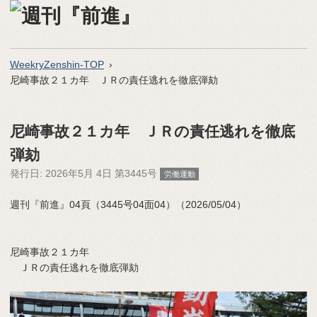
WeekryZenshin-TOP
尼崎事故２１カ年 ＪＲの責任逃れを徹底弾劾
尼崎事故２１カ年 ＪＲの責任逃れを徹底
弾劾
発行日:
2026年5月 4日 第3445号
労働運動
週刊『前進』04頁（3445号04面04）（2026/05/04）
尼崎事故２１カ年
ＪＲの責任逃れを徹底弾劾