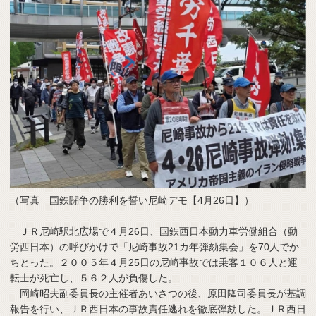
（写真 国鉄闘争の勝利を誓い尼崎デモ【4月26日】）
ＪＲ尼崎駅北広場で４月26日、国鉄西日本動力車労働組合（動
労西日本）の呼びかけで「尼崎事故21カ年弾劾集会」を70人でか
ちとった。２００５年４月25日の尼崎事故では乗客１０６人と運
転士が死亡し、５６２人が負傷した。
岡崎昭夫副委員長の主催者あいさつの後、原田隆司委員長が基調
報告を行い、ＪＲ西日本の事故責任逃れを徹底弾劾した。ＪＲ西日