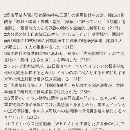
□高市早苗内閣が防衛装備移転三原則の運用指針を改定。輸出の目
的を「救難・輸送・警戒・監視・掃海」に限っていた「５類型」を
撤廃し、殺傷能力のある武器の輸出を全面的に解禁した（21日）
□大分県の陸上自衛隊日出生台（ひじゅうだい）演習場で、西部方
面戦車隊の10式戦車の射撃訓練中に戦車の砲弾が暴発。隊員３人
が死亡し、１人が重傷を負った（21日）
□靖国神社の春季例大祭にあわせ、高市が「内閣総理大臣」名で供
え物の「真榊（まさかき）」を奉納した（21日）
□トランプ米大統領が、22日夜までとしていたイランとの暫定的な
停戦期間を延長すると表明。イランの港に出入りする船舶に対する
米軍の海上封鎖は引き続き実施する（21日）
□「国家情報会議」と「国家情報局」を新設する関連法案が、衆院
本会議で与野党の賛成多数で可決された（23日）
□自民党が、イラン情勢に関する合同会議を開いて、エネルギーや
重要物資の供給確保に向けた緊急提言をまとめた。米国とイランと
の正式停戦後、ホルムズ海峡への自衛隊の掃海艇派遣を検討するべ
きだとした（23日）
□ホワイトハウス記者協会（ＷＨＣＡ）が主催した夕食会の付近で
発砲があり、出席していたトランプが避難した（25日）