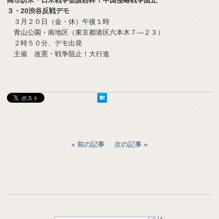
３・20渋谷反戦デモ
３月２０日（金・休）午後１時
青山公園・南地区（東京都港区六本木７―２３）
２時５０分、デモ出発
主催 改憲・戦争阻止！大行進
前の記事
次の記事