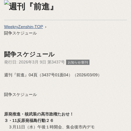
WeekryZenshin-TOP
闘争スケジュール
闘争スケジュール
発行日:
2026年3月 9日 第3437号
お知らせ/新刊
週刊『前進』04頁（3437号01面04）（2026/03/09）
闘争スケジュール
原発推進・核武装の高市政権たおせ！
３・11反原発福島行動２６
３月11日（水）午後１時開会、集会後市内デモ