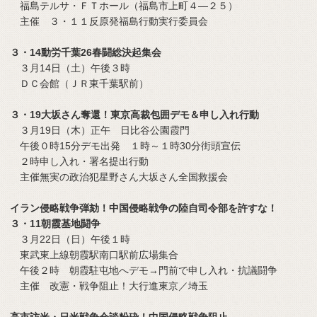
福島テルサ・ＦＴホール（福島市上町４―２５）
主催 ３・１１反原発福島行動実行委員会
３・14動労千葉26春闘総決起集会
３月14日（土）午後３時
ＤＣ会館（ＪＲ東千葉駅前）
３・19大坂さん奪還！東京高裁包囲デモ＆申し入れ行動
３月19日（木）正午 日比谷公園霞門
午後０時15分デモ出発 １時～１時30分街頭宣伝
２時申し入れ・署名提出行動
主催無実の政治犯星野さん大坂さん全国救援会
イラン侵略戦争弾劾！中国侵略戦争の陸自司令部を許すな！
３・11朝霞基地闘争
３月22日（日）午後１時
東武東上線朝霞駅南口駅前広場集合
午後２時 朝霞駐屯地へデモ→門前で申し入れ・抗議闘争
主催 改憲・戦争阻止！大行進東京／埼玉
高市訪米・日米戦争会談粉砕！中国侵略戦争阻止