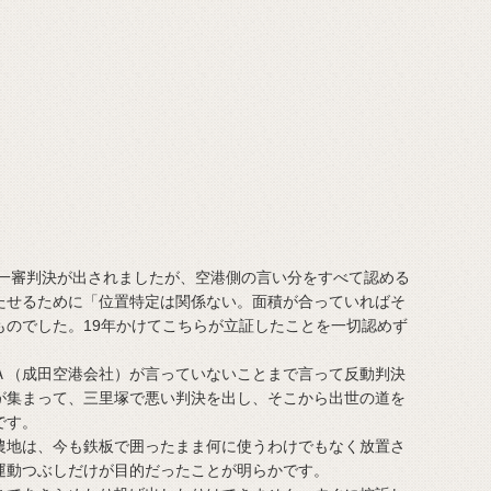
の一審判決が出されましたが、空港側の言い分をすべて認める
たせるために「位置特定は関係ない。面積が合っていればそ
ものでした。19年かけてこちらが立証したことを一切認めず
（成田空港会社）が言っていないことまで言って反動判決
が集まって、三里塚で悪い判決を出し、そこから出世の道を
です。
地は、今も鉄板で囲ったまま何に使うわけでもなく放置さ
運動つぶしだけが目的だったことが明らかです。