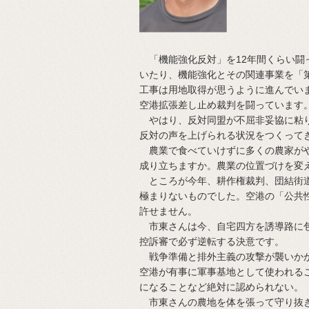
「機能強化反対」を12年間くらい闘
いたり、機能強化とその関連事業を「
工事は用地取得が思うように進んでい
空港拡張差し止め裁判を闘っています
やはり、反対同盟が不屈非妥協に粘り
反対の声を上げられる状況をつくって
農業で食べていけずに多くの農家がや
成り立ちますか。農業の位置づけを変
ところが今年、耕作権裁判、団結街道
極まりないものでした。空港の「公共
許せません。
市東さんは今、自宅四方を誘導路に包
控訴審で必ず逆転する決意です。
戦争準備と排外主義の攻撃が襲いかか
空港が有事に軍事基地として使われる
になることなど絶対に認められない。
市東さんの農地を体を張って守り抜き