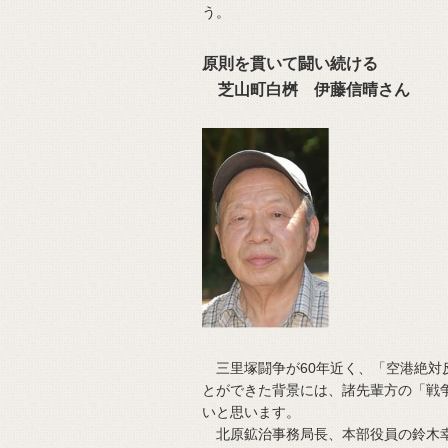
う。
原則を貫いて闘い続ける
芝山町白桝 伊藤信晴さん
三里塚闘争が60年近く、「空港絶対
とができた背景には、諸先輩方の「戦
いと思います。
北原鉱治事務局長、本部役員の鈴木幸