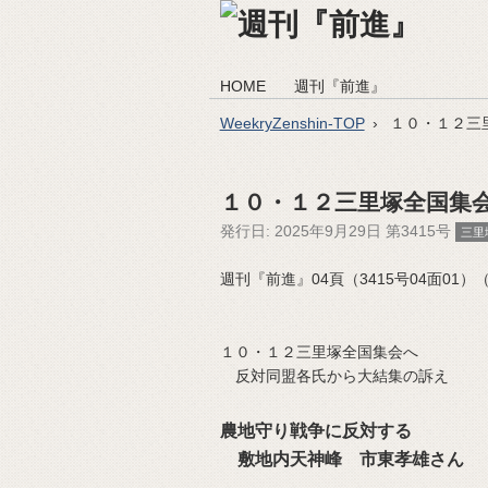
HOME
週刊『前進』
WeekryZenshin-TOP
１０・１２三
１０・１２三里塚全国集
発行日:
2025年9月29日 第3415号
三里
週刊『前進』04頁（3415号04面01）（20
１０・１２三里塚全国集会へ
反対同盟各氏から大結集の訴え
農地守り戦争に反対する
敷地内天神峰 市東孝雄さん