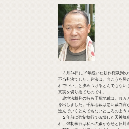
３月24日に19年続いた耕作権裁判
不当判決でした。判決は、向こうを勝
れでいい」と決めつけるとんでもない
真実を切り捨てたのです。
農地法裁判の時も千葉地裁は、ＮＡＡ
を出しました。千葉地裁は悪い裁判官
進んでいくとんでもないところのよう
２年前に強制執行で破壊した天神峰農
れ、強制執行は私への嫌がらせと反対