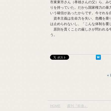
市東東市さん（孝雄さんの父）ら、み
りを持っていた。だから国家権力の暴
いう確信があったからです。今それを
資本主義は生命力を失い、危機を乗り
は止められないし、「こんな体制を覆
原則を貫くことの厳しさが問われる中
う。
HOME
週刊『前進』