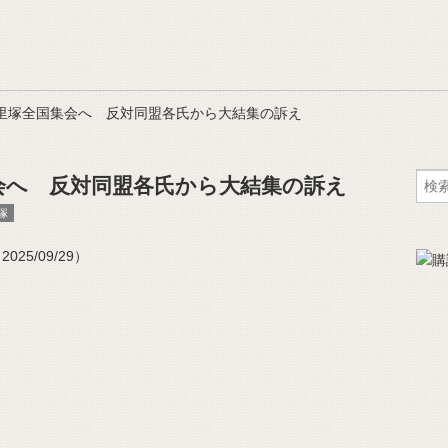
里塚全国集会へ 反対同盟各氏から大結集の訴え
会へ 反対同盟各氏から大結集の訴え
塚
25/09/29）