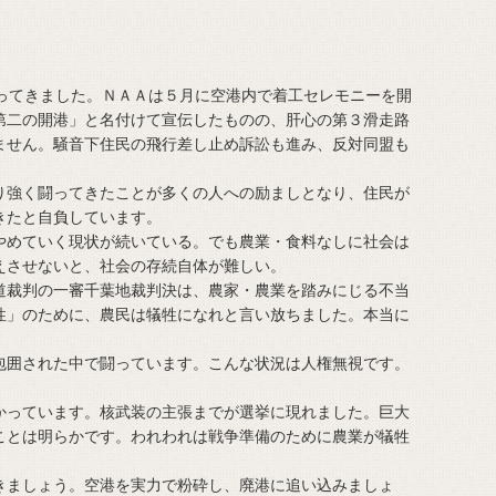
ってきました。ＮＡＡは５月に空港内で着工セレモニーを開
第二の開港」と名付けて宣伝したものの、肝心の第３滑走路
ません。騒音下住民の飛行差し止め訴訟も進み、反対同盟も
。
強く闘ってきたことが多くの人への励ましとなり、住民が
きたと自負しています。
めていく現状が続いている。でも農業・食料なしに社会は
えさせないと、社会の存続自体が難しい。
裁判の一審千葉地裁判決は、農家・農業を踏みにじる不当
性」のために、農民は犠牲になれと言い放ちました。本当に
囲された中で闘っています。こんな状況は人権無視です。
っています。核武装の主張までが選挙に現れました。巨大
ことは明らかです。われわれは戦争準備のために農業が犠牲
ましょう。空港を実力で粉砕し、廃港に追い込みましょ