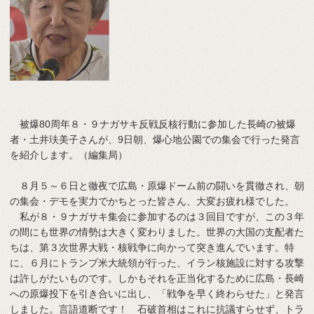
被爆80周年８・９ナガサキ反戦反核行動に参加した長崎の被爆
者・土井玞美子さんが、9日朝、爆心地公園での集会で行った発言
を紹介します。（編集局）
８月５～６日と徹夜で広島・原爆ドーム前の闘いを貫徹され、朝
の集会・デモを実力でかちとった皆さん、大変お疲れ様でした。
私が８・９ナガサキ集会に参加するのは３回目ですが、この３年
の間にも世界の情勢は大きく変わりました。世界の大国の支配者た
ちは、第３次世界大戦・核戦争に向かって突き進んでいます。特
に、６月にトランプ米大統領が行った、イラン核施設に対する攻撃
は許しがたいものです。しかもそれを正当化するために広島・長崎
への原爆投下を引き合いに出し、「戦争を早く終わらせた」と発言
しました。言語道断です！ 石破首相はこれに抗議すらせず、トラ