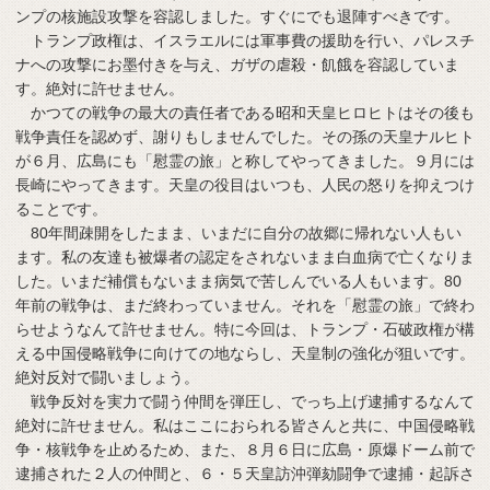
ンプの核施設攻撃を容認しました。すぐにでも退陣すべきです。
トランプ政権は、イスラエルには軍事費の援助を行い、パレスチ
ナへの攻撃にお墨付きを与え、ガザの虐殺・飢餓を容認していま
す。絶対に許せません。
かつての戦争の最大の責任者である昭和天皇ヒロヒトはその後も
戦争責任を認めず、謝りもしませんでした。その孫の天皇ナルヒト
が６月、広島にも「慰霊の旅」と称してやってきました。９月には
長崎にやってきます。天皇の役目はいつも、人民の怒りを抑えつけ
ることです。
80年間疎開をしたまま、いまだに自分の故郷に帰れない人もい
ます。私の友達も被爆者の認定をされないまま白血病で亡くなりま
した。いまだ補償もないまま病気で苦しんでいる人もいます。80
年前の戦争は、まだ終わっていません。それを「慰霊の旅」で終わ
らせようなんて許せません。特に今回は、トランプ・石破政権が構
える中国侵略戦争に向けての地ならし、天皇制の強化が狙いです。
絶対反対で闘いましょう。
戦争反対を実力で闘う仲間を弾圧し、でっち上げ逮捕するなんて
絶対に許せません。私はここにおられる皆さんと共に、中国侵略戦
争・核戦争を止めるため、また、８月６日に広島・原爆ドーム前で
逮捕された２人の仲間と、６・５天皇訪沖弾劾闘争で逮捕・起訴さ