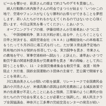
ピールを響かせ、萩原さんの畑まで約２㌔のデモを貫徹した。
婦人行動隊の木内敦子さんの司会でまつりが始まり「いつかこの
地で、空港やフェンスがなくなり勝利のお祭りができることを夢想
します。若い人たちがそれをかなえてくれるのではないかと心強く
思います。今日は英気を養ってください」とあいさつ。
オープニングライブの後、伊藤信晴さんが主催者あいさつに立
ち、「中国侵略戦争、第３次大戦が差し迫る中、たじろぐことなく
日帝と対決する。成田空港会社（ＮＡＡ）は機能強化への本格着工
をうたって５月25日に着工式を行った。だが第３滑走路予定地の
民有地の26％が契約を拒否している。実力闘争を貫き、市東さん
の農地を守り、軍事空港粉砕へ闘おう」と訴えた。連帯あいさつで
動労千葉の関道利委員長が労農連帯を貫き「車の両輪」として共に
闘うことを誓い、11・２全国労働者集会を動労千葉、改憲・戦争
阻止！大行進、国鉄全国運動の３団体の主催で、芝公園で開催する
ことを発表した。
川口真由美さんらが闘いの歌を披露。リレートークで全国農民会
議の小川浩さんが、米価高騰の原因は自民党農政による減反政策で
米の生産量が不足したことにあると指摘。三里塚のように農民が自
分たちの力で社会を変えることが必要だと強調した。婦人民主クラ
ブ全国協議会、神奈川と三多摩の労組交流センターの発言が続い