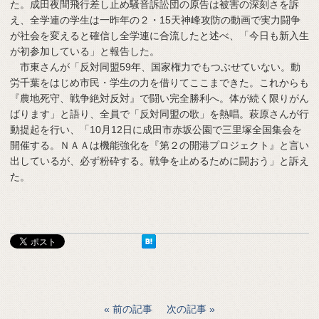
た。成田夜間飛行差し止め騒音訴訟団の原告は被害の深刻さを訴
え、全学連の学生は一昨年の２・15天神峰攻防の動画で実力闘争
が社会を変えると確信し全学連に合流したと述べ、「今日も新入生
が初参加している」と報告した。
市東さんが「反対同盟59年、国家権力でもつぶせていない。動
労千葉をはじめ市民・学生の力を借りてここまできた。これからも
『農地死守、戦争絶対反対』で闘い完全勝利へ。体が続く限りがん
ばります」と語り、全員で「反対同盟の歌」を熱唱。萩原さんが行
動提起を行い、「10月12日に成田市赤坂公園で三里塚全国集会を
開催する。ＮＡＡは機能強化を『第２の開港プロジェクト』と言い
出しているが、必ず粉砕する。戦争を止めるために闘おう」と訴え
た。
前の記事
次の記事