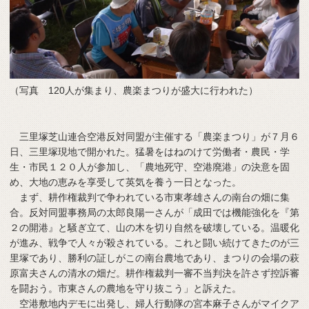
（写真 120人が集まり、農楽まつりが盛大に行われた）
三里塚芝山連合空港反対同盟が主催する「農楽まつり」が７月６
日、三里塚現地で開かれた。猛暑をはねのけて労働者・農民・学
生・市民１２０人が参加し、「農地死守、空港廃港」の決意を固
め、大地の恵みを享受して英気を養う一日となった。
まず、耕作権裁判で争われている市東孝雄さんの南台の畑に集
合。反対同盟事務局の太郎良陽一さんが「成田では機能強化を『第
２の開港』と騒ぎ立て、山の木を切り自然を破壊している。温暖化
が進み、戦争で人々が殺されている。これと闘い続けてきたのが三
里塚であり、勝利の証しがこの南台農地であり、まつりの会場の萩
原富夫さんの清水の畑だ。耕作権裁判一審不当判決を許さず控訴審
を闘おう。市東さんの農地を守り抜こう」と訴えた。
空港敷地内デモに出発し、婦人行動隊の宮本麻子さんがマイクア