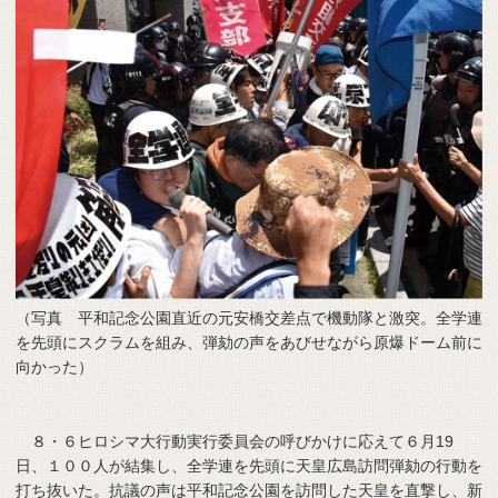
（写真 平和記念公園直近の元安橋交差点で機動隊と激突。全学連
を先頭にスクラムを組み、弾劾の声をあびせながら原爆ドーム前に
向かった）
８・６ヒロシマ大行動実行委員会の呼びかけに応えて６月19
日、１００人が結集し、全学連を先頭に天皇広島訪問弾劾の行動を
打ち抜いた。抗議の声は平和記念公園を訪問した天皇を直撃し、新