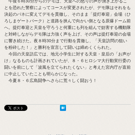
午後６時30分からのデモは、天皇への怒りの声が湧き上がるこ
とを恐れた警察によってコースが変更されたが、デモ隊はそれをも
決起のバネに変えてデモを貫徹し、そのまま「提灯奉迎」会場（ひ
ろしまゲートパーク）と道路を挟んで向かい側となる原爆ドーム前
へ。提灯奉迎と天皇を守ろうと何重にも列を組んで妨害する機動隊
と対峙しながらデモ隊は力強く声を上げ、その声は提灯奉迎の会場
に響き続けた。夜８時30分まで行動を貫徹し、「天皇訪問の狙い
を粉砕した！」と勝利を宣言して闘いは締めくくられた。
今回の天皇訪広では、地元小学生に対する天皇・皇后の「お声が
け」なるものも計画されていたが、８・６ヒロシマ大行動実行委の
闘いを前にして「波風を立てられたくない」と考えた宮内庁が直前
に中止していたことも明らかになった。
今夏８・６広島闘争へさらに荒々しく闘おう！