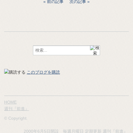
前の記事
次の記事
このブログを購読
HOME
週刊『前進』
© Copyright.
2000年6月5日開設 毎週月曜日 定期更新
週刊『前進』