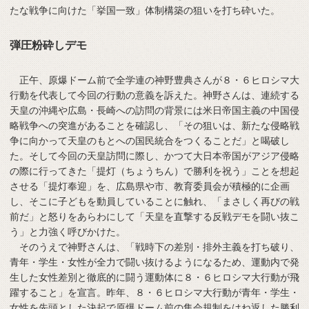
たな戦争に向けた「挙国一致」体制構築の狙いを打ち砕いた。
弾圧粉砕しデモ
正午、原爆ドーム前で全学連の神野豊典さんが８・６ヒロシマ大
行動を代表して今回の行動の意義を訴えた。神野さんは、連続する
天皇の沖縄や広島・長崎への訪問の背景には米日帝国主義の中国侵
略戦争への突進があることを確認し、「その狙いは、新たな侵略戦
争に向かって天皇のもとへの国民統合をつくることだ」と喝破し
た。そして今回の天皇訪問に際し、かつて大日本帝国がアジア侵略
の際に行ってきた「提灯（ちょうちん）で勝利を祝う」ことを想起
させる「提灯奉迎」を、広島県や市、教育委員会が積極的に企画
し、そこに子どもを動員していることに触れ、「まさしく再びの戦
前だ」と怒りをあらわにして「天皇を直撃する反戦デモを闘い抜こ
う」と力強く呼びかけた。
そのうえで神野さんは、「戦時下の差別・排外主義を打ち破り、
青年・学生・女性が全力で闘い抜けるようになるため、運動内で発
生した女性差別と徹底的に闘う運動体に８・６ヒロシマ大行動が飛
躍すること」を宣言。昨年、８・６ヒロシマ大行動が青年・学生・
女性を先頭とした決起で原爆ドーム前の集会規制をはね返した勝利