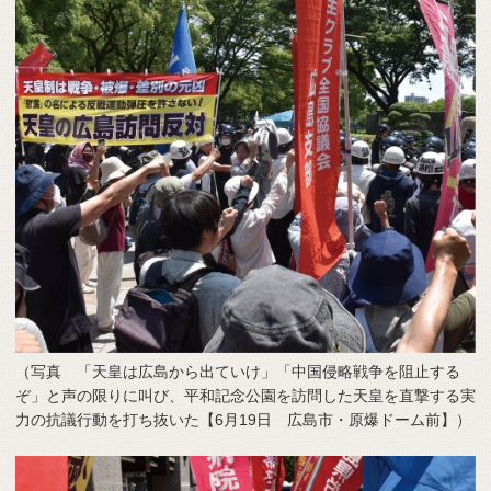
（写真 「天皇は広島から出ていけ」「中国侵略戦争を阻止する
ぞ」と声の限りに叫び、平和記念公園を訪問した天皇を直撃する実
力の抗議行動を打ち抜いた【6月19日 広島市・原爆ドーム前】）