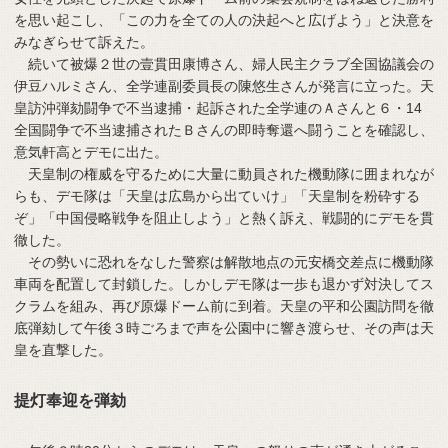
を思い起こし、「この力を全ての人の決起へと広げよう」と決意を
みなぎらせて訴えた。
続いて被爆２世の壹貫田康博さん、婦人民主クラブ全国協議会の
伊豆ハルミさん、全学連副委員長の陳悠生さんが発言に立った。天
皇訪沖弾劾闘争で不当逮捕・起訴された全学連のＡさんと６・14
全国闘争で不当逮捕されたＢさんの即時奪還へ闘うことを確認し、
意気軒高とデモに出た。
天皇制の権威を守るために大量に動員された機動隊に囲まれなが
らも、デモ隊は「天皇は広島から出ていけ」「天皇制を粉砕する
ぞ」「中国侵略戦争を阻止しよう」と熱く訴え、戦闘的にデモを貫
徹した。
その勢いに恐れをなした警察は解散地点の元安橋交差点に機動隊
車両を配置して封鎖した。しかしデモ隊は一歩も退かず対決してス
クラムを組み、再び原爆ドーム前に到着。天皇の平和公園訪問を徹
底弾劾して午後３時ごろまで声を公園中に響き渡らせ、その声は天
皇を直撃した。
提灯奉迎を弾劾