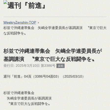
WeekryZenshin-TOP
杉並で沖縄連帯集会 矢嶋全学連委員長が基調講演 〝東京で巨大
な反戦闘争を〟
杉並で沖縄連帯集会 矢嶋全学連委員長が
基調講演 〝東京で巨大な反戦闘争を〟
発行日:
2025年3月10日 第3386号
反戦
週刊『前進』04頁（3386号04面03）（2025/03/10）
杉並で沖縄連帯集会
矢嶋全学連委員長が基調講演
〝東京で巨大な反戦闘争を〟