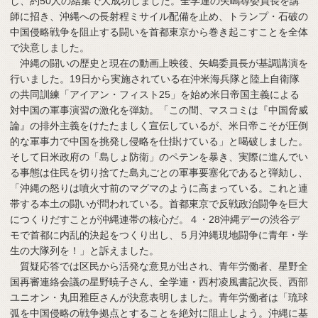
し、約50人の結集で大成功しました。全学連の矢嶋尋委員長を講
師に招き、沖縄への長射程ミサイル配備を止め、トランプ・石破の
中国侵略戦争を阻止する闘いを首都東京から巻き起こすことを全体
で決意しました。
沖縄の闘いの歴史と現在の動画上映後、矢嶋委員長が基調講演を
行いました。19日から実施されている在沖米海兵隊と陸上自衛隊
の共同訓練「アイアン・フィスト25」を始め米日帝国主義による
対中国の軍事演習の激化を弾劾。「この間、マスコミは『中国脅威
論』の排外主義をけたたましく宣伝しているが、米日帝こそが圧倒
的な軍事力で中国を挑発し侵略を仕掛けている」と喝破しました。
そして日米政府の「島しょ防衛」のペテンを暴き、実際に進んでい
る事態は住民を切り捨てた島丸ごとの軍事要塞化であると弾劾し、
「沖縄の怒りは噴火寸前のマグマのように高まっている。これと連
帯する本土の闘いが問われている。首都東京で反戦政治闘争を巨大
につくりだすことが沖縄連帯の核心だ。４・28沖縄デーの渋谷デ
モで首都に内乱的決起をつくり出し、５月沖縄現地闘争に青年・学
生の大隊列を！」と訴えました。
質疑応答では区民から活発な意見が出され、青年労働者、星野全
国再審連絡会議の星野暁子さん、全学連・西村凌風書記次長、西部
ユニオン・丸田雅臣さんが決意表明しました。青年労働者は「琉球
弧を中国侵略の戦争拠点とすることを絶対に阻止しよう。沖縄に基