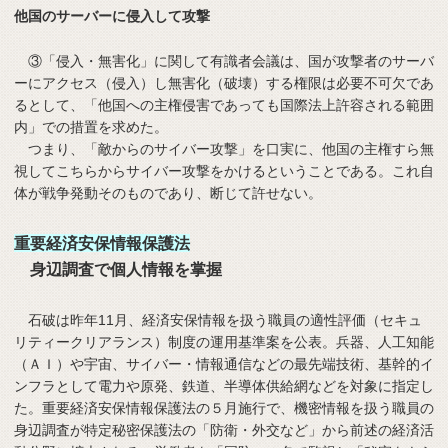
他国のサーバーに侵入して攻撃
③「侵入・無害化」に関して有識者会議は、国が攻撃者のサーバ
ーにアクセス（侵入）し無害化（破壊）する権限は必要不可欠であ
るとして、「他国への主権侵害であっても国際法上許容される範囲
内」での措置を求めた。
つまり、「敵からのサイバー攻撃」を口実に、他国の主権すら無
視してこちらからサイバー攻撃をかけるということである。これ自
体が戦争発動そのものであり、断じて許せない。
重要経済安保情報保護法
身辺調査で個人情報を掌握
石破は昨年11月、経済安保情報を扱う職員の適性評価（セキュ
リティークリアランス）制度の運用基準案を公表。兵器、人工知能
（ＡＩ）や宇宙、サイバー・情報通信などの最先端技術、基幹的イ
ンフラとして電力や原発、鉄道、半導体供給網などを対象に指定し
た。重要経済安保情報保護法の５月施行で、機密情報を扱う職員の
身辺調査が特定秘密保護法の「防衛・外交など」から前述の経済活