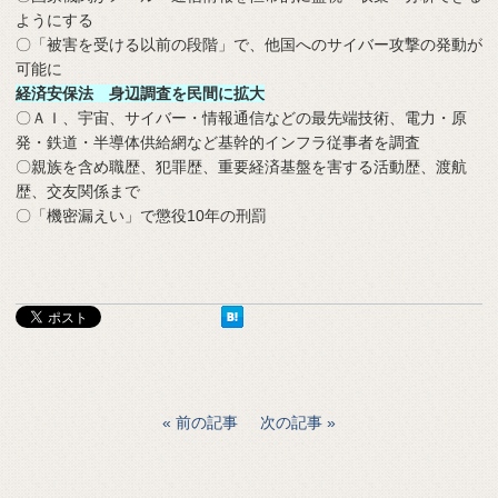
ようにする
〇「被害を受ける以前の段階」で、他国へのサイバー攻撃の発動が
可能に
経済安保法 身辺調査を民間に拡大
〇ＡＩ、宇宙、サイバー・情報通信などの最先端技術、電力・原
発・鉄道・半導体供給網など基幹的インフラ従事者を調査
〇親族を含め職歴、犯罪歴、重要経済基盤を害する活動歴、渡航
歴、交友関係まで
〇「機密漏えい」で懲役10年の刑罰
前の記事
次の記事