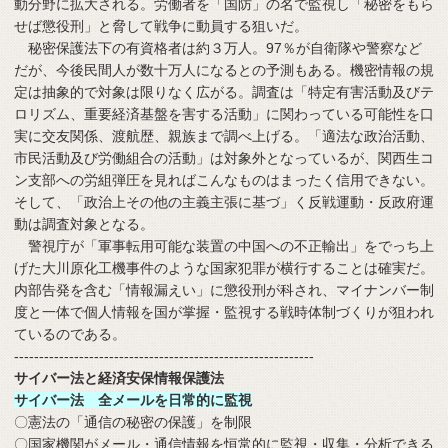
動分野に拡大される。労働者を「国防」の名で監視し「秘密をもら
せば懲役刑」と脅して戦争に動員する狙いだ。
秘密保護法下の有資格者は約３万人。97％が自衛隊や警察など
だが、今後民間人が数十万人になるとの予測もある。機密情報の規
定は抽象的で対象は限りなく広がる。調査は「特定有害活動及びテ
ロリズム、重要経済基盤を害する活動」に関わっている可能性を口
実に交友関係、渡航歴、親族まで調べ上げる。「適法な政治活動、
市民活動及び労働組合の活動」は対象外となっているが、関西生コ
ン支部への労組弾圧を見ればこんなものはまったく信用できない。
そして、「政治上その他の主義主張に基づ」く反戦運動・反政府運
動は調査対象となる。
警視庁が「軍事転用可能な装置の中国への不正輸出」をでっち上
げた大川原化工機事件のような国家犯罪が横行することは確実だ。
内部告発を含む「情報漏えい」に懲役刑が科され、マイナンバー制
度と一体で個人情報を国が掌握・監視する戦時体制づくりが狙われ
ているのである。
------------------------------------------------------------
サイバー法と経済安保情報保護法
サイバー法 全メールを日常的に監視
〇憲法の「通信の秘密の保護」を制限
〇国家機関がメール・通信情報を恒常的に監視・収集・分析できる