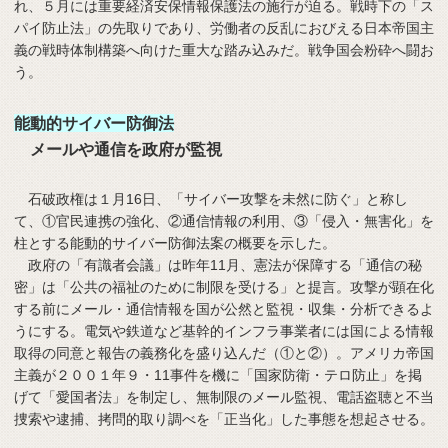
れ、５月には重要経済安保情報保護法の施行が迫る。戦時下の「ス
パイ防止法」の先取りであり、労働者の反乱におびえる日本帝国主
義の戦時体制構築へ向けた重大な踏み込みだ。戦争国会粉砕へ闘お
う。
能動的サイバー防御法
メールや通信を政府が監視
石破政権は１月16日、「サイバー攻撃を未然に防ぐ」と称し
て、①官民連携の強化、②通信情報の利用、③「侵入・無害化」を
柱とする能動的サイバー防御法案の概要を示した。
政府の「有識者会議」は昨年11月、憲法が保障する「通信の秘
密」は「公共の福祉のために制限を受ける」と提言。攻撃が顕在化
する前にメール・通信情報を国が公然と監視・収集・分析できるよ
うにする。電気や鉄道など基幹的インフラ事業者には国による情報
取得の同意と報告の義務化を盛り込んだ（①と②）。アメリカ帝国
主義が２００１年９・11事件を機に「国家防衛・テロ防止」を掲
げて「愛国者法」を制定し、無制限のメール監視、電話盗聴と不当
捜索や逮捕、拷問的取り調べを「正当化」した事態を想起させる。