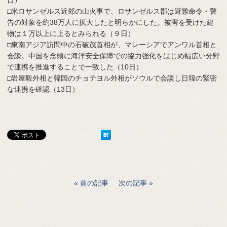
□米ロサンゼルス近郊の山火事で、ロサンゼルス郡は避難命令・警
告の対象を約38万人に拡大したと明らかにした。被害を受けた建
物は１万以上に上るとみられる（９日）
□東南アジア訪問中の石破茂首相が、マレーシアでアンワル首相と
会談。中国を念頭に海洋安全保障での協力強化をはじめ幅広い分野
で連携を推進することで一致した（10日）
□岩屋毅外相と韓国のチョテヨル外相がソウルで会談し日韓の緊密
な連携を確認（13日）
前の記事
次の記事