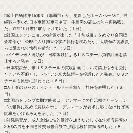
□陸上自衛隊第15旅団（那覇市）が、更新したホームページに、沖
縄戦を率いた日本軍第32軍司令官・牛島満の辞世の句を再掲載し
た。昨年10月末に取り下げていた（１日）
□韓国ユンソンニョル大統領が出した「非常戒厳」をめぐり合同捜
査本部が、公邸に入り拘束令状の執行を試みたが、大統領の警護員
らに阻まれて執行を断念した（３日）
□バイデン米大統領が、日本製鉄によるＵＳスチール買収計画を禁
止すると発表（３日）
□日本製鉄が、米ＵＳスチールの買収計画について禁止命令を受け
たことを不服とし、バイデン米大統領らを提訴したと発表。ＵＳス
チールも原告に加わった（６日）
□カナダのジャスティン・トルドー首相が、辞任を表明した（６
日）
□米国のトランプ次期大統領は、デンマークの自治領グリーンラン
ドの獲得に改めて意欲を示し、デンマークが要求に応じなければ高
関税をかける考えを示した（７日）
□沖縄県警が、成人女性に性的暴行を加えたとして在沖米海兵隊の
30代の男を不同意性交致傷容疑で那覇地検に書類送検した（８
日）