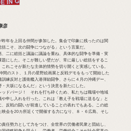
康彦
昨年を上回る仲間が参加した。集会で印象に残ったのは関
総括こそ、次の闘争につながる」という言葉だ。
、二に総括と議論に議論を重ね、具体的な闘争を準備・実
課題にした。そこが難しい壁だが、常に厳しい総括をするこ
、これこそが新たな主体的情勢を切り開くと実感している。
の仲間のスト、１月の星野絵画展と反戦デモをもって開始した
難訓練反対と護衛艦入港弾劾闘争、さらに４月の沖縄デー、
野・大坂になるんだ」という決意を新たにした。
ッドパージ！ それを打ち砕くため、私たちは職場や地域
議や申し入れを行った。これは「教え子を戦場に送るな」と
に、反戦の闘いが前進していることの表れでもある。この総
上映会を20カ所近くで開催する力になり、８・６広島、そし
責任勢力として力をつけ、全世界の労働者民衆と団結し、
中国侵略戦争を阻止し、労働者、労働組合こそが社会変革の