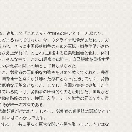
る。参加して「これこそが労働者の闘いだ！」と感じた。
どまるものではない。今、ウクライナ戦争が泥沼化し、ガ
行われ、さらに中国侵略戦争のための軍拡・戦争準備が進め
金さえ上がれば」とこれに加担する産業報国会と化し、体制
る。そんな中で、この11月集会は唯一、自己解放を目指す労
めの労働者の闘いの場として勝ち取られた。
と、労働者の圧倒的な力強さを改めて教えてくれた。共産
、国際連帯と遠くかけ離れた存在となっただけでなく、労働
徹底的な反革命となった。しかし、今回の集会に参加した全
げている闘いは、労働者の圧倒的な力を証明した。国境など
労働者階級の力で、抑圧、差別、そして戦争の元凶である帝
こそが唯一の方法である。
大統領選が行われた。しかし、労働者の選択肢は選挙などで
、闘いはこれからである。
ある！ 共に更なる巨大な闘いを勝ち取っていこうではな