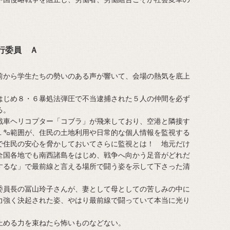
！
行委員 Ａ
から学生たちの勢いのある声が響いて、会場の熱気を底上
じめ８・６暴処法弾圧で不当逮捕された５人の仲間を必ず
る。
車ヘリコプター「コブラ」が飛来しており、空港と隣接す
１㌔範囲が、住民の土地利用や日常的な個人情報を監視する
で住民の安心を脅かしておいてさらに監視とは！ 地元だけ
全国各地でも南西諸島をはじめ、戦争へ向かう足音がどれだ
するな」で最前線と言える場所で闘う姿を示して下さった清
。
員長の冨山玲子さんが、妻として母としての苦しみの中に
力強く決起された姿、やはり最前線で闘っていて本当に光り
める力を束ねたら怖いものなどない。