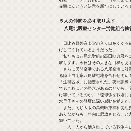
先頭に立とうと決意を新たにしている
５人の仲間を必ず取り戻す
八尾北医療センター労働組合執
日比谷野外音楽堂の入り口をくぐる前
げしてくれているようだった。
私たちは八尾北労組の髙田暁典君をは
取り戻す。今日はその大きな目標があ
さらに民間空港である八尾空港に対戦
る陸上自衛隊八尾駐屯地を合わせ周辺
「注視区域」に指定された。夜間訓練
でもこれほどの懸念があるのだから、
け響いているのか。「琉球弧を戦場に
水早子さんの登壇に深い感動を覚えた
また、同じ大阪の高槻医療福祉労組委
ありながらも「年内に釈放させる」と
輝いていた。
一人一人から湧き出している戦争を止