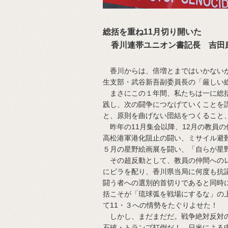
総括を重ね11月切り開いた
香川連帯ユニオン書記長 吉田
香川からは、倍増とまではいかないが
生支部・武谷新吾副委員長の「厳しい
まさにこの１年間、私たちは一に総括
践し、次の闘争につなげていくことを
と、原則を曲げない団結をつくること
昨年の11月集会以降、12月の教員
高松港軍港化阻止の闘い、ミサイル避
５月の星野絵画展を闘い、「自らが星
その超反動として、教員の仲間へのレ
にビラを配り、香川県当局に何度も抗
闘う者への選別的首切りであると同時
括こそが「琉球弧を戦場にするな」の
て11・３への情勢をたぐりよせた！
しかし、まだまだだ。戦争絶対反対の
石破・トランプ打倒だ！ 日米による