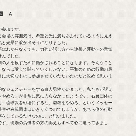
圏 Ａ
の参加です。
会場の雰囲気は、希望と光に満ちあふれているように見え
気と光景に涙が出そうになりました。
はわからなくても、力強い話し方から連帯と運動への意気
せんでした。
の人を殺すために働かされることになります。そんなこと
。ならば訴えて闘っていくしかない。平和のための行動の最
常に大切なものに参加させていただいたのだと改めて思いま
なジェスチャーをする白人男性がいました。私たちが訴え
をやめろ」が非常に気に入らなかったようです。右翼団体の
対、琉球弧を戦場にするな、虐殺をやめろ」というメッセー
警察や右翼団体はいきり立つのでしょうか。あちら側の行動
事をしているだけなのに、と思いました。
す。現場の労働者の方の訴えもすべて心に迫ってきまし