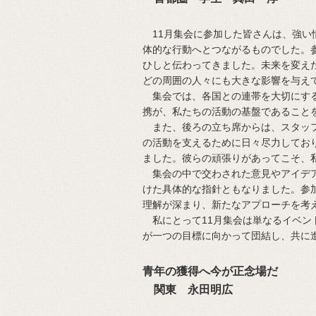
11月集会に参加した皆さんは、強い
体的な行動へとつながるものでした。
ひしと伝わってきました。未来を変え
どの周囲の人々にも大きな影響を与え
集会では、各国との連帯を大切にする
携が、私たちの活動の基盤であること
また、後ろの立ち席からは、スタッフ
の活動を支えるために日々尽力してお
ました。彼らの頑張りがあってこそ、
集会の中で交わされた意見やアイデア
けた具体的な指針ともなりました。参
理解が深まり、新たなアプローチを考
私にとって11月集会は単なるイベン
が一つの目標に向かって団結し、共に
青年の獲得へ今が正念場だ
関東 永田明広