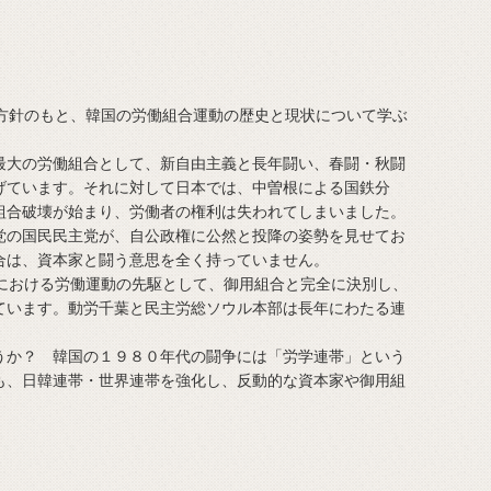
方針のもと、韓国の労働組合運動の歴史と現状について学ぶ
大の労働組合として、新自由主義と長年闘い、春闘・秋闘
げています。それに対して日本では、中曽根による国鉄分
組合破壊が始まり、労働者の権利は失われてしまいました。
の国民民主党が、自公政権に公然と投降の姿勢を見せてお
合は、資本家と闘う意思を全く持っていません。
における労働運動の先駆として、御用組合と完全に決別し、
ています。動労千葉と民主労総ソウル本部は長年にわたる連
か？ 韓国の１９８０年代の闘争には「労学連帯」という
も、日韓連帯・世界連帯を強化し、反動的な資本家や御用組
！