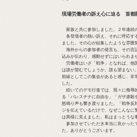
現場労働者の訴え心に迫る 首都
家族と共に参加しました。２年連続
各登壇者の熱い訴え、それに呼応する
ました。その心が結集したような雰囲
海外からの参加者の発言も、その言語
込みが伝わり、感動せずにはいられま
労働者はいざ「戦争」となれば、他国
は誰が望むでしょうか。誰も望まない
前線としてこの集会があると感じ、非
した。
続いてのデモ行進では、我々に侮辱的
る「パレスチナに自由を」「ガザ虐殺
怒鳴り声も響き渡りました。「戦争反
ジを伝えているだけで、なぜこんなに
は異様に見えました。私はまっとうな
参加させていただき本当に良かったで
た。ありがとうございます。