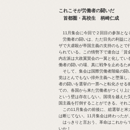
これこそが労働者の闘いだ
首都圏・高校生 柄崎仁成
11月集会に今回で２回目の参加とな
労働者の闘いは、ただ目先の利益にと
ザで大虐殺が帝国主義の支持のもとで
られている。この情勢下で連合は「賃
内左派は大政翼賛会の一翼と化してい
働者の闘いの場、真に戦争を止めるた
そして、集会は国際労働者階級の闘い
党はとんでもない排外主義へと堕落し
者の闘いを選挙の一票へと転化させる
ての、各国から来た労働者がつくり上
という壁は存在しない。国境を越えた
国主義を打倒することができる。それ
この11月集会の前後に、総選挙と米
は断じてない。11月集会は終わったが
はっきりと言おう、革命はこれからで
いか！