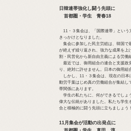
日韓連帯強化し闘う先頭に
首都圏・学生 青春18
11・３集会は、「国際連帯」という
きっかけとなりました。
集会に参加した民主労総は、韓国で最
が絶えず繰り返され、強力な成果を上
割・民営化から新自由主義による労働
最近では、御用組合の連合と支援政党
り、絶対に許せません。日本の御用組
しかし、11・３集会は、現在の日本
動労千葉はじめ真の労働組合が集結し
帯関係にあります。
学生の私たちに、何ができるでしょう
偉大な伝統がありました。私たち学生
合と積極的に闘う先頭に立ちましょう
11月集会が活動の出発点に
首都圏・学生 真田 淳