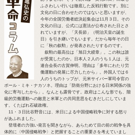
ふさわしい行いは徹底した反戦行動です。別に
文化の日に合わせたのではないと思いますが、
今年の全国労働者総決起集会は11月３日。その
文化の日は、公式には憲法が公布された日とさ
れていますが、「天長節」（明治天皇の誕生
日）を引き継いでもいます。だから毎年その日
に「秋の叙勲」が発表されたりするのです。
叙勲の最高位は「旭日大綬章」。この秋は誰
が受賞したのか。日本人２人のうち１人は、元
連合会長の古賀伸明。理由は「多年にわたり労
働運動の発展に尽力したから」。外国人では６
人のうちのトップが、元米サイバー軍司令官の
ポール・ミキ・ナカソネ。理由は「防衛分野における日米関係の強
化に寄与したから」。なんとも露骨です。政府はこんな形でも、階
級的労働運動への敵意と米軍との共同意思をむきだしにしていま
す。くたばれ石破政権。
11・３日比谷野音には、米日による中国侵略戦争に対する怒り
があふれました。
登壇者の力強い発言を聞きながら、あらためて目の前の戦争を具
体的に〈中国侵略戦争〉と把握することの重要さを考えていまし