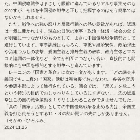
た。中国侵略戦争はまさしく眼前に進んでいるリアルな事実そのも
のですが、それを中国侵略戦争と正しく把握するのはそう簡単では
ないかもしれません。
ただ、戦争への強い怒りと反戦行動への熱い意欲があれば、認識
は一気に開かれます。現在の日米の軍事・政治・経済・社会の全て
が明確に一つながりのものとして、まさに中国侵略戦争情勢として
進行しています。軍事訓練はもちろん、軍拡や経済安保、政治弾圧
や労組つぶしの攻撃、愛国主義と排外主義の鼓吹、政府主張とマス
コミ論調の一体化など、全てが相互につながり合い、直接的にも間
接的にも中国を標的とする戦争へと進んでいます。
レーニンの『国家と革命』に次の一文があります。「どの議会主
義国でも......真の『国家』活動は舞台裏でおこなわれ、各省や官房
や参謀本部によって遂行されている。議会では、『庶民』を欺こう
という特別の目的でおしゃべりをしているにすぎない」。先の総選
挙はこの国の戦争策動を１ミリも止めることができませんでした。
「真の『国家』活動」としての中国侵略戦争を止める力は、帝国主
義を打ち倒そうとする11・３の熱い闘いの先にしかありません。
（そがめ・ひろふみ）
2024.11.25