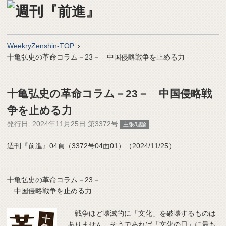
WeekryZenshin-TOP
十亀弘史の革命コラム－23－ 中国侵略戦争を止める力
十亀弘史の革命コラム－23－ 中国侵略戦
争を止める力
発行日:
2024年11月25日 第3372号
主張/理論
週刊『前進』04頁（3372号04面01）（2024/11/25）
十亀弘史の革命コラム－23－
中国侵略戦争を止める力
戦争ほど壊滅的に「文化」を破壊するものは
ありません。そうであれば「文化の日」に最も