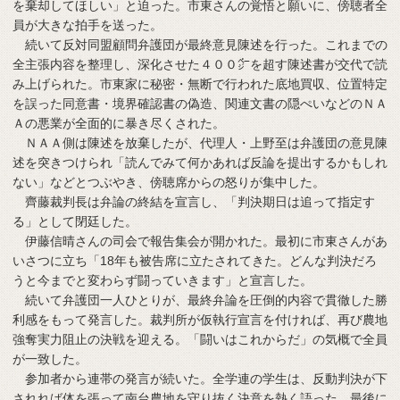
を棄却してほしい」と迫った。市東さんの覚悟と願いに、傍聴者全
員が大きな拍手を送った。
続いて反対同盟顧問弁護団が最終意見陳述を行った。これまでの
全主張内容を整理し、深化させた４００㌻を超す陳述書が交代で読
み上げられた。市東家に秘密・無断で行われた底地買収、位置特定
を誤った同意書・境界確認書の偽造、関連文書の隠ぺいなどのＮＡ
Ａの悪業が全面的に暴き尽くされた。
ＮＡＡ側は陳述を放棄したが、代理人・上野至は弁護団の意見陳
述を突きつけられ「読んでみて何かあれば反論を提出するかもしれ
ない」などとつぶやき、傍聴席からの怒りが集中した。
齊藤裁判長は弁論の終結を宣言し、「判決期日は追って指定す
る」として閉廷した。
伊藤信晴さんの司会で報告集会が開かれた。最初に市東さんがあ
いさつに立ち「18年も被告席に立たされてきた。どんな判決だろ
うと今までと変わらず闘っていきます」と宣言した。
続いて弁護団一人ひとりが、最終弁論を圧倒的内容で貫徹した勝
利感をもって発言した。裁判所が仮執行宣言を付ければ、再び農地
強奪実力阻止の決戦を迎える。「闘いはこれからだ」の気概で全員
が一致した。
参加者から連帯の発言が続いた。全学連の学生は、反動判決が下
されれば体を張って南台農地を守り抜く決意を熱く語った。最後に