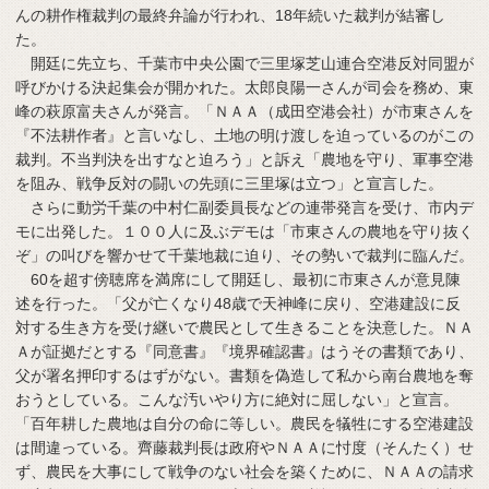
んの耕作権裁判の最終弁論が行われ、18年続いた裁判が結審し
た。
開廷に先立ち、千葉市中央公園で三里塚芝山連合空港反対同盟が
呼びかける決起集会が開かれた。太郎良陽一さんが司会を務め、東
峰の萩原富夫さんが発言。「ＮＡＡ（成田空港会社）が市東さんを
『不法耕作者』と言いなし、土地の明け渡しを迫っているのがこの
裁判。不当判決を出すなと迫ろう」と訴え「農地を守り、軍事空港
を阻み、戦争反対の闘いの先頭に三里塚は立つ」と宣言した。
さらに動労千葉の中村仁副委員長などの連帯発言を受け、市内デ
モに出発した。１００人に及ぶデモは「市東さんの農地を守り抜く
ぞ」の叫びを響かせて千葉地裁に迫り、その勢いで裁判に臨んだ。
60を超す傍聴席を満席にして開廷し、最初に市東さんが意見陳
述を行った。「父が亡くなり48歳で天神峰に戻り、空港建設に反
対する生き方を受け継いで農民として生きることを決意した。ＮＡ
Ａが証拠だとする『同意書』『境界確認書』はうその書類であり、
父が署名押印するはずがない。書類を偽造して私から南台農地を奪
おうとしている。こんな汚いやり方に絶対に屈しない」と宣言。
「百年耕した農地は自分の命に等しい。農民を犠牲にする空港建設
は間違っている。齊藤裁判長は政府やＮＡＡに忖度（そんたく）せ
ず、農民を大事にして戦争のない社会を築くために、ＮＡＡの請求