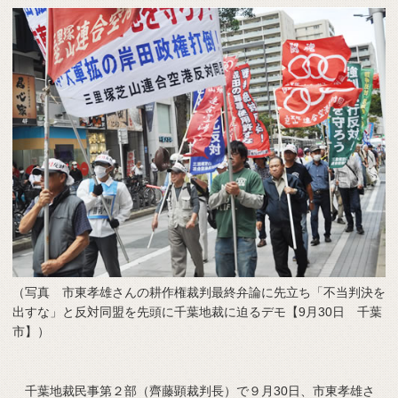
（写真 市東孝雄さんの耕作権裁判最終弁論に先立ち「不当判決を
出すな」と反対同盟を先頭に千葉地裁に迫るデモ【9月30日 千葉
市】）
千葉地裁民事第２部（齊藤顕裁判長）で９月30日、市東孝雄さ