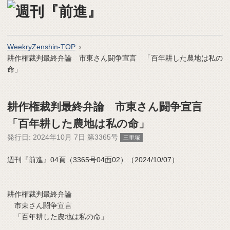
WeekryZenshin-TOP
耕作権裁判最終弁論 市東さん闘争宣言 「百年耕した農地は私の
命」
耕作権裁判最終弁論 市東さん闘争宣言
「百年耕した農地は私の命」
発行日:
2024年10月 7日 第3365号
三里塚
週刊『前進』04頁（3365号04面02）（2024/10/07）
耕作権裁判最終弁論
市東さん闘争宣言
「百年耕した農地は私の命」