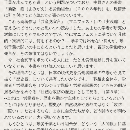
千葉が歩んできた道」という副題がついており、中野さんの著書
『新版 甦（よみがえ）る労働組合』（２００８年刊）を、現情勢
に引き付けてどう読むかが書かれています。
これら両著作は『共産党宣言』（マニフェスト）の〈実践編〉と
言えるのではないかと思いつつ読みました。あまたの学者が研究の
対象にしてきたマルクスですが、ではマニフェストに基づいて具体
的・実践的には、何をするのか？----学者では出せない答えが、動
労千葉の闘いの中にあるということだと思います。冒頭の労働者の
発言が、その象徴ではないでしょうか。
今、社会変革を求めている人には、たとえ労働運動に身を置いて
いなくとも、本書をぜひ読んでほしいと思います。
その理由のひとつは、日本の現代史を労働者階級の立場から見て
描く「歴史観」について共有したいからです。「戦後史全体を、労
働者と労働組合を（ブルジョア階級と労働者階級の）どちらの側が
握るのかをめぐる『壮烈な攻防の歴史』として見る」（第３章）--
--これは、労働者を、歴史を動かす主体としてとらえているという
ことにほかなりません。歴史が、自然現象や必然ではなく「攻防
（闘い）」だとするなら、まさに自分たちが今、どう闘うかが問わ
れているのだと、力が湧いてきます。
もうひとつは、動労千葉という組合が、どういう「人間観」に基