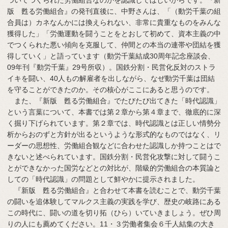
づいてつくられた労働組合なのかを認識してほしいからです。『新
版 甦る労働組合』の発刊直後に、中野さんは、「（動労千葉の組
合員は）カネなんかには換えられない、非常に貴重なものをみんな
獲得した」「労働運動を闘うことをとおして初めて、資本主義の中
でつくられた悪い傾向を克服して、仲間との本当の連帯や団結を獲
得していく」と語っています（動労千葉結成30周年記念座談会、
09年刊『動労千葉』29号所収）。国鉄分割・民営化反対のストラ
イキを闘い、40人もの解雇者を出しながら、なぜ動労千葉は団結
を守ることができたのか。その核心がここにあると思うのです。
また、『新版 甦る労働組合』でたびたび出てきた「時代認識」
という言葉について、本書では第２章から第４章まで、徹底的に深
く掘り下げられています。第２章では、時代認識とは正しい情勢分
析からおのずと方針が出るというような形式的なものではなく、リ
ーダーの思想性、労働組合観などに合わせた認識しか持つことはで
きないと述べられています。国鉄分割・民営化攻撃に対して闘うこ
とができなかった国労などとの対比が、階級的労働組合の本質論と
しての「時代認識」の問題として鮮やかに提示されました。
『新版 甦る労働組合』と合わせて本書を読むことで、動労千葉
の闘いを追体験してマルクス主義の実践を学び、歴史の岐路にある
この時代に、闘いの道を切り拓（ひら）いていきましょう。ぜひ周
りの人にも薦めてください。11・３労働者集会６千人結集の大き