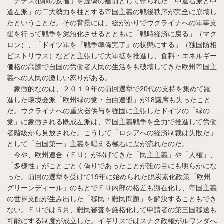
「ナチス犯罪の反省」を虚偽の建前として作られた「中道右派と中
道左派」の二大勢力を柱とする帝国主義の戦後秩序が完全に崩壊し
たということだ。その背景には、総がかりでウクライナへの軍事支
援を行って戦争を泥沼化させるとともに「戦時経済に戻る」（マク
ロン）、「ドイツ軍を『戦争準備完了』の状態にする」（独国防相
ピストリウス）などと主張して大軍拡を推進し、食料・エネルギー
価格の高騰で自国の労働者人民の生活をも破壊してきた欧州帝国主
義への人民の激しい怒りがある。
象徴的なのは、２０１９年の前回選挙で20代の支持を集めて躍
進した環境会派「欧州緑の党・自由連盟」が18議席も失ったこと
だ。ウクライナへの重火器供与を強固に主張したドイツの「緑の
党」に象徴される既成左派は、帝国主義戦争を全力で推進して労働
者階級から見放された。こうして「ロシアへの経済制裁は失敗だ」
として「自国第一」主義を唱える極右に票が流れたのだ。
今や、欧州連合（ＥＵ）が掲げてきた「民主主義」や「人権」、
「多様性」がことごとく偽りであったことが誰の目にも明らかにな
った。前回の選挙を受けて19年に始められた脱炭素化政策「欧州
グリーンディール」のもとでＥＵ内部の格差も顕在化し、帝国主義
の世界支配が生み出した「移民・難民問題」を解決することもでき
ない。ＥＵでは５月、難民審査を厳格化して申請者の第三国移送も
可能にする制度が成立した。イギリスではスナク政権がルワンダへ