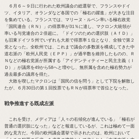
６月６～９日に行われた欧州議会の総選挙で、フランスやドイ
ツ、イタリア、オランダなど各国での「極右の躍進」が大きな注目
を集めている。フランスでは、マリーヌ・ルペン率いる極右政党
「国民連合（ＲＮ）」の得票率が31％に達し、マクロン大統領が
率いる与党連合の２倍超に。「ドイツのための選択肢（ＡｆＤ）」
も旧東ドイツ５州でいずれも大差で得票率１位となり、全独で第２
党となった。全欧州では、これまで議会の多数派を構成してきた中
道右派の「欧州人民党（ＥＰＰ）」が過半数を維持したものの、Ｒ
Ｎなどの極右党派が所属する「アイデンティティーと民主主義（Ｉ
Ｄ）」が議席を49から58へと増やし、無所属を含めた極右勢力が
過去最多の議席を得た。
大敗を喫したマクロンは「国民の信を問う」として下院を解散し
たが、６月30日の第１回投票でもＲＮが得票率で首位となった。
戦争推進する既成左派
これを受け、メディアは「人々の右傾化が進んでいる」「極右が
普通の選択肢になった」などと報道しているが、これは極めて一面
的な見方だ。今回の欧州議会選挙で示されたのは、欧州において