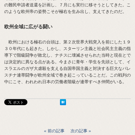
の難民申請者送還を計画し、７月にも実行に移そうとしてきた。こ
のような欧州帝の姿勢こそが極右を生み出し、支えてきたのだ。
欧州全域に広がる闘い
欧州における極右の台頭は、第２次世界大戦突入を前にした１９
３０年代にも起きた。しかし、スターリン主義と社会民主主義の指
導下で階級闘争が敗北し、ナチスに壊滅させられた当時と現在とで
は決定的に異なる点がある。今まさに青年・学生を先頭として、イ
スラエルのガザ大虐殺を支える自国帝国主義と対決する巨大なパレ
スチナ連帯闘争が欧州全域で巻き起こっていることだ。この戦列の
中にこそ、われわれ日本の労働者階級が連帯すべき仲間がいる。
前の記事
次の記事