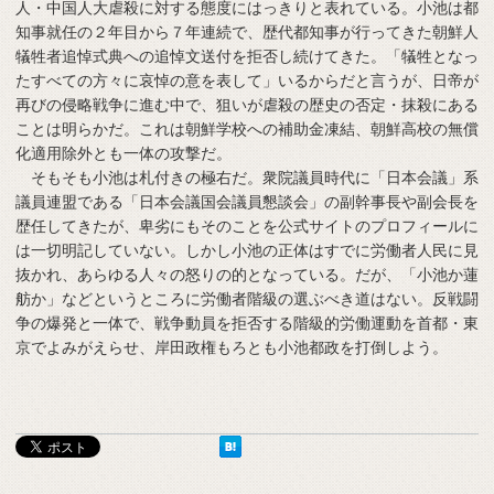
人・中国人大虐殺に対する態度にはっきりと表れている。小池は都
知事就任の２年目から７年連続で、歴代都知事が行ってきた朝鮮人
犠牲者追悼式典への追悼文送付を拒否し続けてきた。「犠牲となっ
たすべての方々に哀悼の意を表して」いるからだと言うが、日帝が
再びの侵略戦争に進む中で、狙いが虐殺の歴史の否定・抹殺にある
ことは明らかだ。これは朝鮮学校への補助金凍結、朝鮮高校の無償
化適用除外とも一体の攻撃だ。
そもそも小池は札付きの極右だ。衆院議員時代に「日本会議」系
議員連盟である「日本会議国会議員懇談会」の副幹事長や副会長を
歴任してきたが、卑劣にもそのことを公式サイトのプロフィールに
は一切明記していない。しかし小池の正体はすでに労働者人民に見
抜かれ、あらゆる人々の怒りの的となっている。だが、「小池か蓮
舫か」などというところに労働者階級の選ぶべき道はない。反戦闘
争の爆発と一体で、戦争動員を拒否する階級的労働運動を首都・東
京でよみがえらせ、岸田政権もろとも小池都政を打倒しよう。