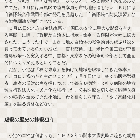
など「深刻かつ重大な脅威」にさらされていると排外主義をあおり
立てた。３月には練馬区で陸自隊員が市街地行進を行い、５月には
自衛隊統合作戦司令部の発足を見越した「自衛隊統合防災演習」な
る戦争訓練が強行されている。
６月19日の地方自治法改悪で「国民の安全に重大な影響を与え
る事態」に際して政府が自治体に指示＝命令する権限が大幅に拡大
された。こうした中で、まさに地方自治体の戦争動員の旗振り役を
買って出ているのが小池だ。「首都防衛」は、米日帝国主義が中国
侵略戦争へと突入する中、首都・東京をその戦争司令部として全面
的につくり変えるということだ。
だが、小池は「稼ぐ東京」を掲げて地域を破壊してきた張本人
だ。コロナ禍のただ中の２０２２年７月１日には、多くの医療労働
者・患者の反対の声を押しつぶして都立８病院・公社６病院の地方
独立行政法人化＝民営化を強行した。公共医療を切り捨て戦時医療
への転換を進めてきた小池に「命と暮らしを守る」「少子高齢化対
策」を語る資格などない。
虐殺の歴史の抹殺狙う
小池の本性は何よりも、１９２３年の関東大震災時に起きた朝鮮