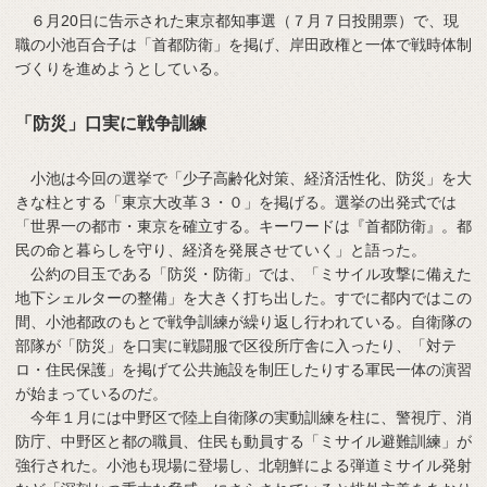
６月20日に告示された東京都知事選（７月７日投開票）で、現
職の小池百合子は「首都防衛」を掲げ、岸田政権と一体で戦時体制
づくりを進めようとしている。
「防災」口実に戦争訓練
小池は今回の選挙で「少子高齢化対策、経済活性化、防災」を大
きな柱とする「東京大改革３・０」を掲げる。選挙の出発式では
「世界一の都市・東京を確立する。キーワードは『首都防衛』。都
民の命と暮らしを守り、経済を発展させていく」と語った。
公約の目玉である「防災・防衛」では、「ミサイル攻撃に備えた
地下シェルターの整備」を大きく打ち出した。すでに都内ではこの
間、小池都政のもとで戦争訓練が繰り返し行われている。自衛隊の
部隊が「防災」を口実に戦闘服で区役所庁舎に入ったり、「対テ
ロ・住民保護」を掲げて公共施設を制圧したりする軍民一体の演習
が始まっているのだ。
今年１月には中野区で陸上自衛隊の実動訓練を柱に、警視庁、消
防庁、中野区と都の職員、住民も動員する「ミサイル避難訓練」が
強行された。小池も現場に登場し、北朝鮮による弾道ミサイル発射