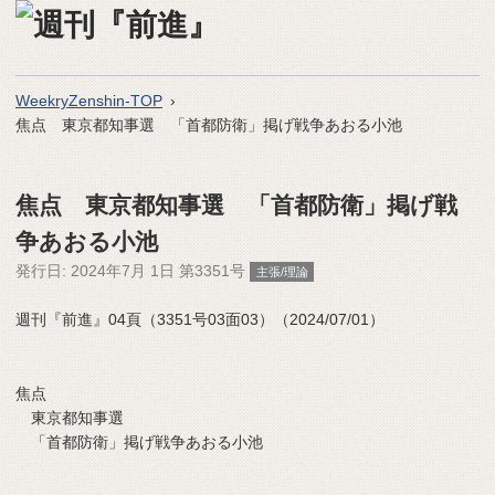
WeekryZenshin-TOP
焦点 東京都知事選 「首都防衛」掲げ戦争あおる小池
焦点 東京都知事選 「首都防衛」掲げ戦
争あおる小池
発行日:
2024年7月 1日 第3351号
主張/理論
週刊『前進』04頁（3351号03面03）（2024/07/01）
焦点
東京都知事選
「首都防衛」掲げ戦争あおる小池