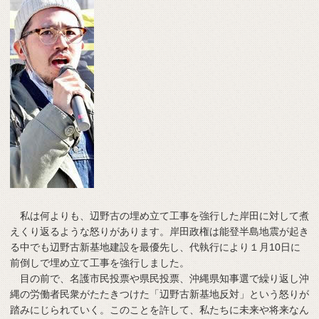
私は何よりも、辺野古の埋め立て工事を強行した岸田に対して煮
えくり返るような怒りがあります。岸田政権は能登半島地震が起き
る中でも辺野古新基地建設を最優先し、代執行により１月10日に
前倒しで埋め立て工事を強行しました。
目の前で、名護市民投票や県民投票、沖縄県知事選で繰り返し沖
縄の労働者民衆がたたきつけた「辺野古新基地反対」という怒りが
踏みにじられていく。このことを許して、私たちに未来や将来なん