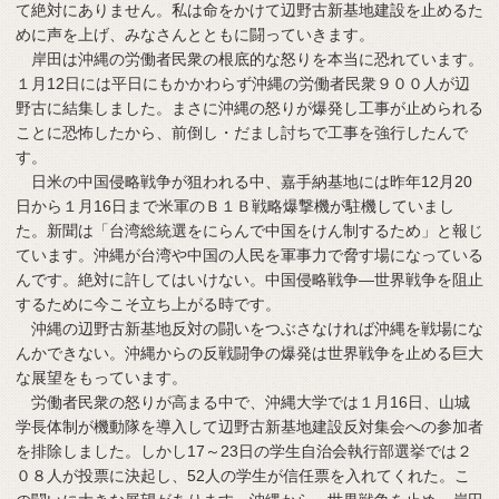
て絶対にありません。私は命をかけて辺野古新基地建設を止めるた
めに声を上げ、みなさんとともに闘っていきます。
岸田は沖縄の労働者民衆の根底的な怒りを本当に恐れています。
１月12日には平日にもかかわらず沖縄の労働者民衆９００人が辺
野古に結集しました。まさに沖縄の怒りが爆発し工事が止められる
ことに恐怖したから、前倒し・だまし討ちで工事を強行したんで
す。
日米の中国侵略戦争が狙われる中、嘉手納基地には昨年12月20
日から１月16日まで米軍のＢ１Ｂ戦略爆撃機が駐機していまし
た。新聞は「台湾総統選をにらんで中国をけん制するため」と報じ
ています。沖縄が台湾や中国の人民を軍事力で脅す場になっている
んです。絶対に許してはいけない。中国侵略戦争―世界戦争を阻止
するために今こそ立ち上がる時です。
沖縄の辺野古新基地反対の闘いをつぶさなければ沖縄を戦場にな
んかできない。沖縄からの反戦闘争の爆発は世界戦争を止める巨大
な展望をもっています。
労働者民衆の怒りが高まる中で、沖縄大学では１月16日、山城
学長体制が機動隊を導入して辺野古新基地建設反対集会への参加者
を排除しました。しかし17～23日の学生自治会執行部選挙では２
０８人が投票に決起し、52人の学生が信任票を入れてくれた。こ