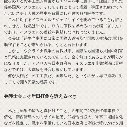
配をめぐる資本主義的利害から１９４８年に勝手に「建国」された
侵略国家イスラエル、そしてそれによって虐殺・弾圧され続けてき
たパレスチナ人民の歴史を背景にした民族解放闘争です。
これに対するイスラエルのジェノサイドを眺めていることは許さ
れません。沈黙は罪です。双方に停戦を求めるのは欺瞞（ぎまん）
であり、イスラエルの虐殺を弾劾しなければなりません。
会長は「紛争当事国には常に国際人道法及び国際人権法の規則を
順守することが求められる」などと言われます。
しかし、ウクライナ戦争の開戦以来、国際法も国連も大国の利害
と思惑に支配されているのであって、全く無力であることが明らか
になりました。アメリカも日本政府も、イスラエル非難決議は棄権
などで避け、大虐殺を許容し援助しています。
何が人権だ、民主主義だ、国際法だ、というのが世界で虐殺に対
しデモで闘う民衆の感覚です。
弁護士会こそ岸田打倒を訴えるべき
私たち民衆の望みと真反対のこと、５年間で43兆円の軍事費２
倍化、南西諸島へのミサイル配備、武器輸出拡大、軍事工場国営化
などを推進し、戦争を準備している日本政府に停戦の呼びかけを期