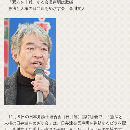
「双方を非難」する会長声明は欺瞞
憲法と人権の日弁連をめざす会 森川文人
12月８日の日本弁護士連合会（日弁連）臨時総会で、「憲法と
人権の日弁連をめざす会」は、日弁連会長声明を弾劾するビラを配
り、森川文人弁護士が意見を表明しました。以下はその要旨です。