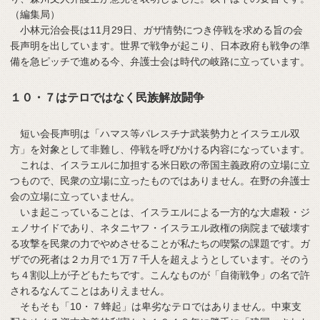
（編集局）
小林元治会長は11月29日、ガザ情勢につき停戦を求める旨の会
長声明を出しています。世界で戦争が起こり、日本政府も戦争の準
備を急ピッチで進める今、弁護士会は時代の岐路に立っています。
１０・７はテロではなく民族解放闘争
短い会長声明は「ハマス等パレスチナ武装勢力とイスラエル双
方」を対象として非難し、停戦を呼びかける内容になっています。
これは、イスラエルに加担する米日欧の帝国主義政府の立場に立
つもので、民衆の立場に立ったものではありません。在野の弁護士
会の立場に立っていません。
いま起こっていることは、イスラエルによる一方的な大虐殺・ジ
ェノサイドであり、ネタニヤフ・イスラエル政権の病院まで破壊す
る攻撃を民衆の力でやめさせることが私たちの喫緊の課題です。ガ
ザでの死者は２カ月で１万７千人を超えようとしています。そのう
ち４割以上が子どもたちです。こんなものが「自衛戦争」の名で許
されるなんてことはありえません。
そもそも「10・７蜂起」は卑劣なテロではありません。中東支