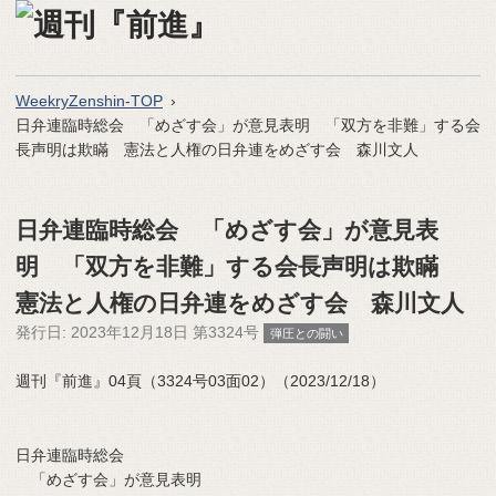
WeekryZenshin-TOP
日弁連臨時総会 「めざす会」が意見表明 「双方を非難」する会
長声明は欺瞞 憲法と人権の日弁連をめざす会 森川文人
日弁連臨時総会 「めざす会」が意見表
明 「双方を非難」する会長声明は欺瞞
憲法と人権の日弁連をめざす会 森川文人
発行日:
2023年12月18日 第3324号
弾圧との闘い
週刊『前進』04頁（3324号03面02）（2023/12/18）
日弁連臨時総会
「めざす会」が意見表明