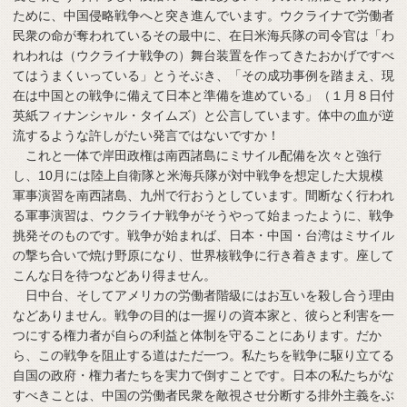
ために、中国侵略戦争へと突き進んでいます。ウクライナで労働者
民衆の命が奪われているその最中に、在日米海兵隊の司令官は「わ
れわれは（ウクライナ戦争の）舞台装置を作ってきたおかげですべ
てはうまくいっている」とうそぶき、「その成功事例を踏まえ、現
在は中国との戦争に備えて日本と準備を進めている」（１月８日付
英紙フィナンシャル・タイムズ）と公言しています。体中の血が逆
流するような許しがたい発言ではないですか！
これと一体で岸田政権は南西諸島にミサイル配備を次々と強行
し、10月には陸上自衛隊と米海兵隊が対中戦争を想定した大規模
軍事演習を南西諸島、九州で行おうとしています。間断なく行われ
る軍事演習は、ウクライナ戦争がそうやって始まったように、戦争
挑発そのものです。戦争が始まれば、日本・中国・台湾はミサイル
の撃ち合いで焼け野原になり、世界核戦争に行き着きます。座して
こんな日を待つなどあり得ません。
日中台、そしてアメリカの労働者階級にはお互いを殺し合う理由
などありません。戦争の目的は一握りの資本家と、彼らと利害を一
つにする権力者が自らの利益と体制を守ることにあります。だか
ら、この戦争を阻止する道はただ一つ。私たちを戦争に駆り立てる
自国の政府・権力者たちを実力で倒すことです。日本の私たちがな
すべきことは、中国の労働者民衆を敵視させ分断する排外主義をぶ