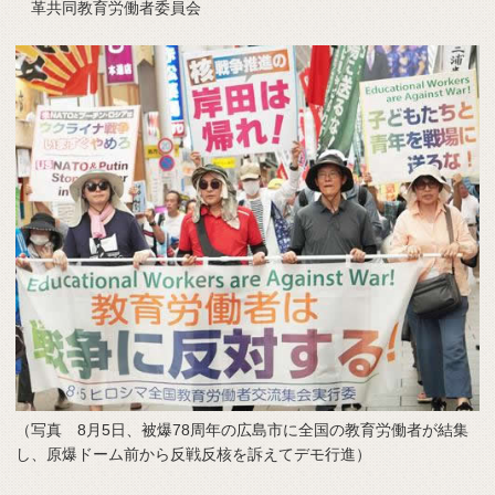
革共同教育労働者委員会
（写真 8月5日、被爆78周年の広島市に全国の教育労働者が結集
し、原爆ドーム前から反戦反核を訴えてデモ行進）