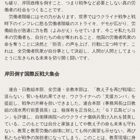
ち破り、岸田政権を倒すこと、つまり戦争など必要としない真の労
働者の社会をつくることです。
労働者階級にはその力があります。世界ではウクライナ戦争と戦
時下のインフレに怒る労働者階級のストライキ、デモが広がり、労
働組合が急速に力を甦（よみがえ）らせています。今こそ私たち日
本の労働者も、自分たちの命が奪われること、他国の労働者民衆の
命を奪うことに決然と「拒否」の声を上げ、行動に立つ時です。こ
れは、全労働者民衆が自分事として決起し、人間が人間としてまっ
とうに生きられる未来を切り開く闘いです。
岸田倒す国際反戦大集会
連合・日教組本部、全労連・全教本部は、「教え子を再び戦場に
送らない」誓いを枯れ果てさせ、ウクライナへの「支援カンパ」を
提起し、戦争の片棒を担いできました。連合本部（事務局長は日教
組の清水秀行前委員長）は、核保有を正当化した「Ｇ７広島ビジョ
ン」を評価し、自衛隊病院へのウクライナ傷病兵受け入れを賛美し
ている。このもとでは自分と家族ましてや教え子の命も未来も守れ
ない。教育と教育労働の崩壊に対しても何の展望も示せない。再び
私たちが戦争の加担者になってしまう。このことは、教育現場に身