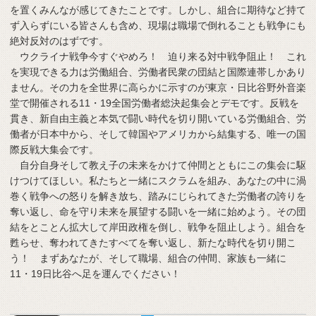
を置くみんなが感じてきたことです。しかし、組合に期待など持て
ず入らずにいる皆さんも含め、現場は職場で倒れることも戦争にも
絶対反対のはずです。
ウクライナ戦争今すぐやめろ！ 迫り来る対中戦争阻止！ これ
を実現できる力は労働組合、労働者民衆の団結と国際連帯しかあり
ません。その力を全世界に高らかに示すのが東京・日比谷野外音楽
堂で開催される11・19全国労働者総決起集会とデモです。反戦を
貫き、新自由主義と本気で闘い時代を切り開いている労働組合、労
働者が日本中から、そして韓国やアメリカから結集する、唯一の国
際反戦大集会です。
自分自身そして教え子の未来をかけて仲間とともにこの集会に駆
けつけてほしい。私たちと一緒にスクラムを組み、あなたの中に渦
巻く戦争への怒りを解き放ち、踏みにじられてきた労働者の誇りを
奪い返し、命を守り未来を展望する闘いを一緒に始めよう。その団
結をとことん拡大して岸田政権を倒し、戦争を阻止しよう。組合を
甦らせ、奪われてきたすべてを奪い返し、新たな時代を切り開こ
う！ まずあなたが、そして職場、組合の仲間、家族も一緒に
11・19日比谷へ足を運んでください！