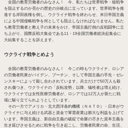
全国の教育労働者のみなさん！ 今、私たちは世界戦争・核戦争
を阻止するのか否かの歴史の分岐点に立っています。世界戦争を推
進する岸田政権を倒し、ウクライナ戦争を終わらせ、米日帝国主義
による中国侵略戦争を何としても阻止しなければなりません。私た
ち教育労働者と教え子の未来をかけ、帝国主義打倒の反戦闘争に立
ち上がり、国際反戦大集会である11・19全国労働者総決起集会に
大結集することを訴えます。
ウクライナ戦争とめよう
全国の教育労働者のみなさん！ 今この時もウクライナ、ロシア
の労働者民衆がバイデン、プーチン、そして帝国主義の手先・ゼレ
ンスキーによって殺し合わされています。兵士だけで50万人も殺
され傷つき、ウクライナの「反転攻勢」以降、犠牲者は増え続け、
ウクライナでは女性医療労働者が、ロシアでは12万人が新たに戦
場に駆り立てられようとしています。
その一方でアメリカ・北大西洋条約機構（ＮＡＴＯ）・日本がウ
クライナに与え続ける武器と資金で軍需産業は膨大な利益を上げて
います。帝国主義は、新自由主義の破綻で命脈の尽きた資本主義を
生き延びさせるために戦争を引き起こし、労働者民衆の命、生活、