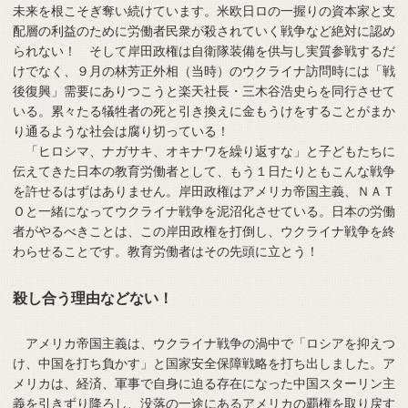
未来を根こそぎ奪い続けています。米欧日ロの一握りの資本家と支
配層の利益のために労働者民衆が殺されていく戦争など絶対に認め
られない！ そして岸田政権は自衛隊装備を供与し実質参戦するだ
けでなく、９月の林芳正外相（当時）のウクライナ訪問時には「戦
後復興」需要にありつこうと楽天社長・三木谷浩史らを同行させて
いる。累々たる犠牲者の死と引き換えに金もうけをすることがまか
り通るような社会は腐り切っている！
「ヒロシマ、ナガサキ、オキナワを繰り返すな」と子どもたちに
伝えてきた日本の教育労働者として、もう１日たりともこんな戦争
を許せるはずはありません。岸田政権はアメリカ帝国主義、ＮＡＴ
Ｏと一緒になってウクライナ戦争を泥沼化させている。日本の労働
者がやるべきことは、この岸田政権を打倒し、ウクライナ戦争を終
わらせることです。教育労働者はその先頭に立とう！
殺し合う理由などない！
アメリカ帝国主義は、ウクライナ戦争の渦中で「ロシアを抑えつ
け、中国を打ち負かす」と国家安全保障戦略を打ち出しました。ア
メリカは、経済、軍事で自身に迫る存在になった中国スターリン主
義を引きずり降ろし、没落の一途にあるアメリカの覇権を取り戻す