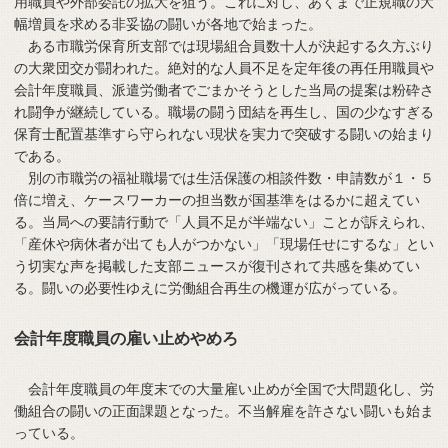
用職員や外部委託の拡大を狙う。これに対し、あくまで正規職の大
幅増員を求める非妥協の闘いが各地で始まった。
ある市職労保育所支部では現場組合員数十人が決起する久方ぶり
の大衆団交が闘われた。絶対的な人員不足を定年後の再任用職員や
会計年度職員、派遣労働者でごまかそうとした当局の提案は粉砕さ
れ闘争が継続している。職場の闘う団結を再生し、国の少なすぎる
保育士配置基準すら守られない現状を実力で突破する闘いの始まり
である。
別の市職労の福祉職場では生活保護の相談件数・申請数が１・５
倍に増え、ケースワーカーの担当数が国基準をはるかに超えてい
る。当局への要請行動で「人員不足が半端ない」ことが訴えられ、
「産休や病休者が出ても人がつかない」「現場任せにするな」とい
う切実な声を掲載した支部ニュースが復刊されて共感を集めてい
る。闘いの必要性ゆえに労働組合再生の機運が広がっている。
会計年度職員の雇い止めやめろ
会計年度職員の年度末での大量雇い止めが全国で大問題化し、労
働組合の闘いの正面課題となった。不当解雇を許さない闘いも始ま
っている。