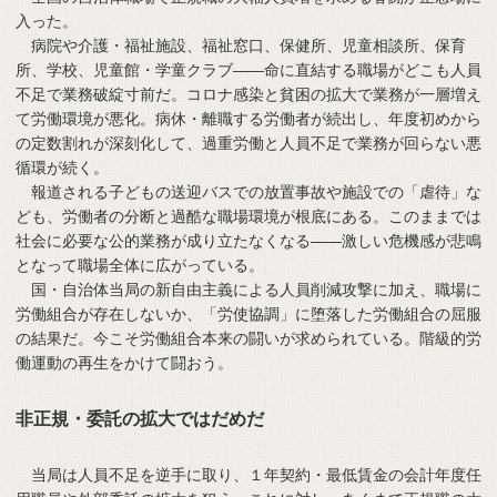
入った。
病院や介護・福祉施設、福祉窓口、保健所、児童相談所、保育
所、学校、児童館・学童クラブ——命に直結する職場がどこも人員
不足で業務破綻寸前だ。コロナ感染と貧困の拡大で業務が一層増え
て労働環境が悪化。病休・離職する労働者が続出し、年度初めから
の定数割れが深刻化して、過重労働と人員不足で業務が回らない悪
循環が続く。
報道される子どもの送迎バスでの放置事故や施設での「虐待」な
ども、労働者の分断と過酷な職場環境が根底にある。このままでは
社会に必要な公的業務が成り立たなくなる——激しい危機感が悲鳴
となって職場全体に広がっている。
国・自治体当局の新自由主義による人員削減攻撃に加え、職場に
労働組合が存在しないか、「労使協調」に堕落した労働組合の屈服
の結果だ。今こそ労働組合本来の闘いが求められている。階級的労
働運動の再生をかけて闘おう。
非正規・委託の拡大ではだめだ
当局は人員不足を逆手に取り、１年契約・最低賃金の会計年度任