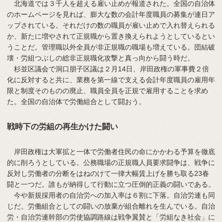
北海道では３千人を超える雇い止めが報道された。全国の自治体
のホームページを見れば、膨大な数の会計年度職員の募集が連日ア
ップされている。それだけの数の職員が雇い止めで入れ替えられる
か、新たに増やされて正規職から置き換えられようとしているとい
うことだ。管理職以外全員が非正規職の職場も増えている。団結破
壊・労組つぶしの総非正規職化攻撃と真っ向から闘う時だ。
杉並区議会で洞口朋子区議は２月14日、岸田政権の軍事費２倍
化に反対すると共に、業務を第一線で支える会計年度職員の雇用年
限と制度そのものの廃止、職員全員を正規で雇用することを求め
た。全国の自治体で労働組合として闘おう。
戦時下の労組の再生かけた闘い
岸田政権は大軍拡と一体で労働者住民の命にかかわる予算を徹底
的に削ろうとしている。公務職場の正規職人員要求闘争は、戦争に
反対し労働者の分断をはねのけて一律大幅賃上げを勝ち取る23春
闘と一つだ。誰もが納得して行動に立つ圧倒的正義の闘いである。
今や新規採用者の自治労への加入率は６割に下落。自治労連も同
じだ。労働組合としての闘いの放棄が組合離れを生んでいる。自治
労・自治労連幹部の労使協調路線は戦争翼賛と「労組なき社会」に