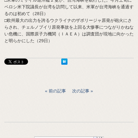
ペロシ米下院議長が台湾を訪問して以来、米軍が台湾海峡を通過す
るのは初めて（28日）
□欧州最大の出力を誇るウクライナのザポリージャ原発が砲火にさ
らされ、チェルノブイリ原発事故を上回る大惨事につながりかねな
い危機に、国際原子力機関（ＩＡＥＡ）は調査団が現地に向かった
と明らかにした（29日）
前の記事
次の記事