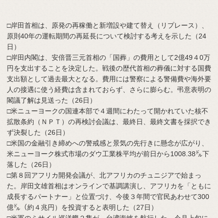
□岸田首相は、原発の再稼働と新増設や建て替え（リプレース）、
原則40年の運転期間の再延長について検討する考えを示した（24
日）
□岸田内閣は、安倍晋三元首相の「国葬」の費用として2億49４0万
円を支出することを決定した。戦後の歴代首相の葬儀に対する国費
支出額として過去最大となる。費用には警察による警備費や海外要
人の接遇に使う経費は含まれておらず、さらに膨らむ。弔意表明の
閣議了解は見送った（26日）
□米ニューヨークの国連本部で４週間にわたって開かれていた核不
拡散条約（ＮＰＴ）の再検討会議は、最終日、最終文書を採択でき
ず決裂した（26日）
□米国の金融引き締めへの警戒感と景気の先行きに懸念が広がり、
米ニューヨーク株式市場のダウ工業株平均が前日から1008.38㌦下
落した（26日）
□第８回アフリカ開発会議が、北アフリカのチュニジアで始まっ
た。岸田文雄首相はオンラインで基調講演し、アフリカを「ともに
成長するパートナー」と位置づけ、今後３年間で官民あわせて300
億㌦（約４兆円）を投資すると表明した（27日）
□米軍のミサイル巡洋艦２隻が、台湾海峡を航行した。今月上旬に