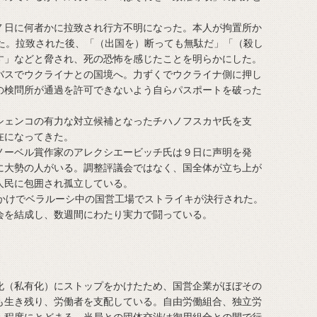
日に何者かに拉致され行方不明になった。本人が拘置所か
した。拉致された後、「（出国を）断っても無駄だ」「（殺し
す」などと脅され、死の恐怖を感じたことを明らかにした。
バスでウクライナとの国境へ。力ずくでウクライナ側に押し
の検問所が通過を許可できないよう自らパスポートを破った
ェンコの有力な対立候補となったチハノフスカヤ氏を支
在になってきた。
ーベル賞作家のアレクシエービッチ氏は９日に声明を発
に大勢の人がいる。調整評議会ではなく、国全体が立ち上が
人民に包囲され孤立している。
かけでベラルーシ中の国営工場でストライキが決行された。
会を結成し、数週間にわたり実力で闘っている。
（私有化）にストップをかけたため、国営企業がほぼその
も生き残り、労働者を支配している。自由労働組合、独立労
人程度にとどまる。当局との団体交渉は御用組合との間で行