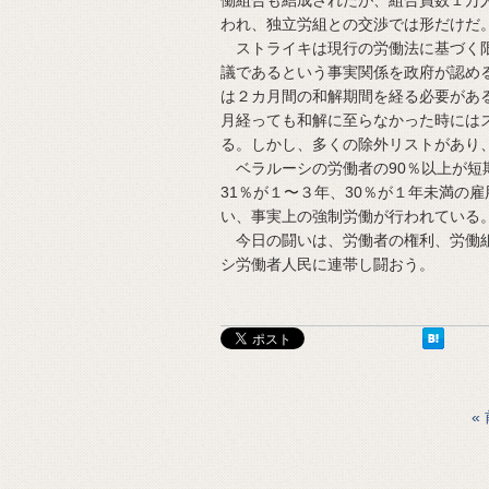
われ、独立労組との交渉では形だけだ
ストライキは現行の労働法に基づく限
議であるという事実関係を政府が認め
は２カ月間の和解期間を経る必要があ
月経っても和解に至らなかった時には
る。しかし、多くの除外リストがあり
ベラルーシの労働者の90％以上が短
31％が１〜３年、30％が１年未満の
い、事実上の強制労働が行われている
今日の闘いは、労働者の権利、労働組
シ労働者人民に連帯し闘おう。