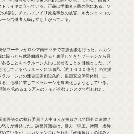
ストライキに立っている。正義は労働者人民の側にある。ソ
での犠牲、チェルノブイリ原発事故の被害、ルカシェンコの
ルーシ労働者人民は立ち上がっている。
統領プーチンがロシア南部ソチで首脳会談を行った。ルカシ
機に陥ったら武装組織を送ると表明してきたプーチンから具
があることをベラルーシ人民に見せることを目標とした。プ
悪化しているベラルーシに15億㌦（約１６００億円）の支援
ベラルーシとの連合国家創設条約、集団安全保障体制、ユー
きる。危機に乗じてベラルーシを属国化しようとしている。
退陣を求める１５万人のデモが首都ミンスクで行われた。
調整評議会の執行委員７人中６人が拉致されて国外に追放さ
の怒りが爆発した。調整評議会は、暴力（弾圧、拷問、虐待
求めているが、ルカシェンコはそれを「政権奪取」の試みと