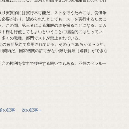
。
り実質的には実行不可能だ。ストを行うためには、労働争
る必要があり、認められたとしても、ストを実行するために
る。この間、第三者による和解の道を探ることになる。２カ
スト権を行使してもよいということに理論的にはなってい
、多くの職種、部門でストが禁止されている。
期の有期契約で雇用されている。そのうち35％が３〜５年、
雇用契約だ。国家機関の許可がない限り解雇（退職）ができな
。
合の権利を実力で獲得する闘いでもある。不屈のベラルー
前の記事
次の記事