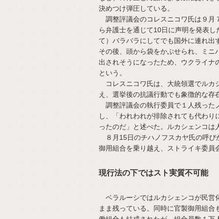
決めつけ弾圧している。
調整評議会のコレスニコワ氏は９月７
ら弁護士を通じて10日に声明を発表
て）バラバラにしてでも国外に連れ出
その後、頭から袋をかぶせられ、ミニ
出されそうになったため、ウクライナ
という。
コレスニコワ氏は、大統領選でルカシ
え、選挙後の抗議行動でも象徴的な存
調整評議会の執行委員で１人残ったノ
し、「われわれが排除されても代わり
ったのだ」と述べた。ルカシェンコは
８月15日のチハノフスカヤ氏の呼び
御用組合を乗り越え、ストライキ委員
現行法の下ではスト実質不可能
ベラルーシではルカシェンコが民営化
まま残っている。同時に官製御用組合
働組合も結成されたが、組合員数１万