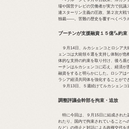
場や国営テレビの労働者が実力で抗議
連スターリン主義の圧政、第２次大戦
独裁——。苦難の歴史を覆すべくベラ
プーチンが支援融資１５億㌦約束
９月14日、ルカシェンコとロシア大
ェンコは大統領６選を支持し体制が危
体的な支持の約束を取り付け、後ろ盾
ーチンはルカシェンコに応え、経済が
融資をすると明らかにした。ロシアは
ラシア経済共同体を強化することがで
９月13日、５週続けてルカシェンコ
調整評議会幹部を拘束・追放
特に今回は、９月15日に結成された
れたり、国内で拘束されていることへ
など）の停止と対話による政権交代を