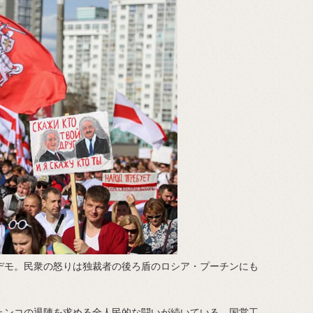
デモ。民衆の怒りは独裁者の後ろ盾のロシア・プーチンにも
ンコの退陣を求める全人民的な闘いが続いている。国営工