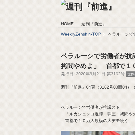
HOME
週刊『前進』
WeekryZenshin-TOP
ベラルーシで
ベラルーシで労働者が抗
拷問やめよ」 首都で１
発行日:
2020年9月21日 第3162号
世界
週刊『前進』04頁（3162号03面04）（20
ベラルーシで労働者が抗議スト
「ルカシェンコ退陣、弾圧・拷問や
首都で１０万人規模の大デモ続く