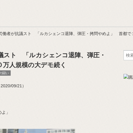
労働者が抗議スト 「ルカシェンコ退陣、弾圧・拷問やめよ」 首都で
議スト 「ルカシェンコ退陣、弾圧・
０万人規模の大デモ続く
の闘い
20/09/21）
めよ」