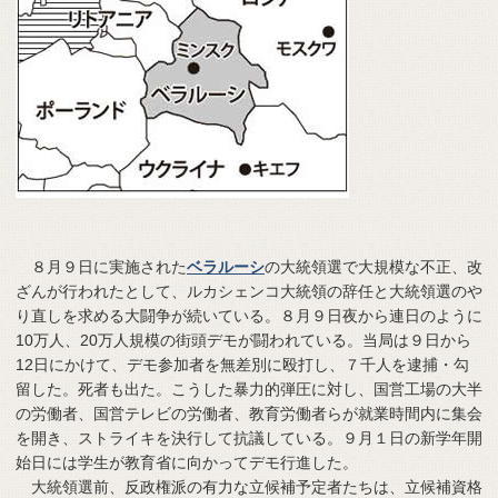
８月９日に実施された
ベラルーシ
の大統領選で大規模な不正、改
ざんが行われたとして、ルカシェンコ大統領の辞任と大統領選のや
り直しを求める大闘争が続いている。８月９日夜から連日のように
10万人、20万人規模の街頭デモが闘われている。当局は９日から
12日にかけて、デモ参加者を無差別に殴打し、７千人を逮捕・勾
留した。死者も出た。こうした暴力的弾圧に対し、国営工場の大半
の労働者、国営テレビの労働者、教育労働者らが就業時間内に集会
を開き、ストライキを決行して抗議している。９月１日の新学年開
始日には学生が教育省に向かってデモ行進した。
大統領選前、反政権派の有力な立候補予定者たちは、立候補資格