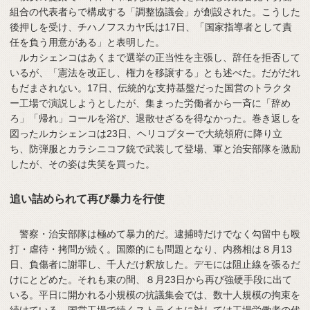
組合の代表者らで構成する「調整協議会」が創設された。こうした
後押しを受け、チハノフスカヤ氏は17日、「国家指導者として責
任を負う用意がある」と表明した。
ルカシェンコはあくまで選挙の正当性を主張し、辞任を拒否して
いるが、「憲法を改正し、権力を移譲する」とも述べた。だがだれ
もだまされない。17日、伝統的な支持基盤だった国営のトラクタ
ー工場で演説しようとしたが、集まった労働者から一斉に「辞め
ろ」「帰れ」コールを浴び、退散せざるを得なかった。巻き返しを
図ったルカシェンコは23日、ヘリコプターで大統領府に降り立
ち、防弾服とカラシニコフ銃で武装して登場、軍と治安部隊を激励
したが、その姿は失笑を買った。
追い詰められて再び暴力を行使
警察・治安部隊は極めて暴力的だ。逮捕時だけでなく勾留中も殴
打・虐待・拷問が続く。国際的にも問題となり、内務相は８月13
日、負傷者に謝罪し、千人だけ釈放した。デモには阻止線を張るだ
けにとどめた。それも束の間、８月23日から再び強硬手段に出て
いる。平日に開かれる小規模の抗議集会では、数十人規模の拘束を
続けている。国営工場で続くストライキに対しては工場労働者の代