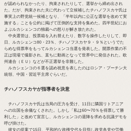
が認められなかったり、拘束されたりして、選挙から締め出され
た。だが、拘束された夫に代わって立候補したチハノフスカヤ氏は
事実上の野党統一候補となり、「半年以内に公正な選挙を改めて実
施する」ことを公約に掲げて圧倒的な支持を集めた。四半世紀にお
よぶルカシェンコの独裁への怒りが解き放たれた。
中央選管は、投票箱を入れ替えたり、数字を操作したりして、即
日、ルカシェンコ80・23％、チハノフスカヤ９・９％というでた
らめな得票率をもってルカシェンコ当選を発表した。開票作業の不
正は現場で撮影され、直ちに動画となって世界中に発信された。欧
州連合（ＥＵ）などが不正選挙を非難した。
ルカシェンコの６選を認め祝意を表したのはロシア・プーチン大
統領、中国・習近平主席ぐらいだ。
チハノフスカヤが指導者を決意
チハノフスカヤ氏は当局の圧力を受け、11日に隣国リトアニア
への出国を余儀なくされた。しかし「私は60〜70％を得票して勝
利した」と改めて宣言し、ルカシェンコの退陣を求める抗議デモを
呼び掛けた。
彼女の提案で15日、平和的な政権交代を目指し政党各党や労働