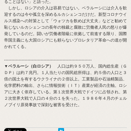
ることはない」と語った。
しかし、ロシアの介入は容易ではない。ベラルーシには介入を歓
迎するのは今や孤立を深めるルカシェンコだけだ。新型コロナウイ
ルス感染への対策として「ウォツカを飲めば大丈夫」などと勧めて
恥じないルカシェンコの長年の独裁と腐敗に労働者人民の怒りが爆
発しているのだ。闘いが労働者階級に依拠して前進する限り、国際
帝国主義にも大国ロシアにも頼らないプロレタリア革命への道が開
かれてくる。
------------------------------------------------------------
▼ベラルーシ（白ロシア）
人口は約９５０万人、国内総生産（Ｇ
ＤＰ）は約７兆円。１人当たりの国民総所得は、約５倍の人口と３
倍の国土を有するウクライナの２倍以上。工業製品や石油精製品、
化学肥料の輸出、さらに情報技術（ＩＴ）産業が経済の主軸。ロシ
アに大きく依存している。第１次世界大戦でドイツに占領され、第
２次世界大戦で人口の４分の１を失った。１９８６年４月のチェル
ノブイリ原発事故で深刻な被害を受けた。