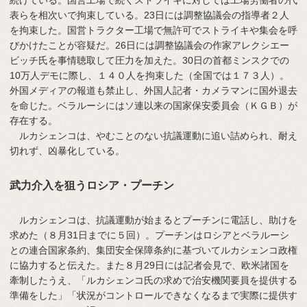
表らを相次いで拘束している。23日には調整協議会の指導者２人
を拘束した。国営トラクター工場で無許可でストライキや集会を呼
びかけたことが容疑だ。26日には調整協議会の作家アレクシエー
ビッチ氏を事情聴取して圧力を加えた。30日の首都ミンスクでの
10万人デモに際し、１４０人を拘束した（全国では１７３人）。
外国メディアの報道も禁止し、外国人記者・カメラマンに国外退去
を命じた。ベラルーシにはソ連以来の国家保安委員会（ＫＧＢ）が
存在する。
ルカシェンコは、やむことのない抗議運動に追い詰められ、耐え
切れず、凶暴化している。
武力介入を狙うロシア・プーチン
ルカシェンコは、抗議運動が始まるとプーチンに電話し、助けを
求めた（８月31日までに５回）。プーチンはロシアとベラルーシ
との連合国家条約、集団安全保障条約に基づいてルカシェンコ政権
に協力すると伝えた。また８月29日には記者会見で、欧米諸国を
牽制したうえ、「ルカシェンコ氏の求めで治安機関要員を提供する
準備をした」「状況がコントロールできなくなるまで実際に提供す