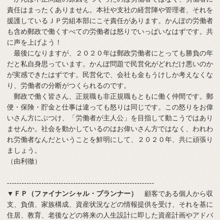
責任はまったくありません。本社や支社の経営陣や管理者、それを
援護しているＪＰ労組本部にこそ責任があります。かんぽの労働者
も含め郵政で働くすべての労働者は怒りでいっぱいなはずです。共
に声を上げよう！
最後になりますが、２０２０年は郵政労働者にとっても勝負の年
だと私自身思っています。かんぽ問題で民営化がどれだけ悪いのか
が実感できたはずです。民営化で、会社も金もうけしか考えなくな
り、労働者の分断がつくられるのです。
郵政で働く皆さん、正規職も非正規職もともに働く仲間です。郵
便・保険・貯金と仕事は違っても怒りは同じです。この怒りをお偉
いさん方にぶつけ、「労働者が主人公」を目指して動こうではあり
ませんか。社会を動かしているのはお偉いさん方ではなく、われわ
れ労働者なんだということを鮮明にして、２０２０年、共に頑張り
ましょう。
（由利徹）
------------------------------------------------------------
▼ＦＰ（ファイナンシャル・プランナー）
顧客である個人から収
支、負債、家族構成、資産状況などの情報提供を受け、それを基に
住居、教育、老後などの将来の人生設計に即した資産計画やアドバ