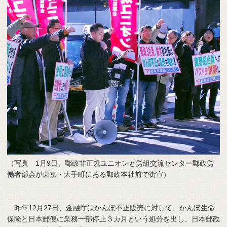
（写真 1月9日、郵政非正規ユニオンと労組交流センター郵政労
働者部会が東京・大手町にある郵政本社前で街宣）
昨年12月27日、金融庁はかんぽ不正販売に対して、かんぽ生命
保険と日本郵便に業務一部停止３カ月という処分を出し、日本郵政