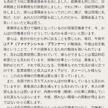
も含めて３社に業務改善命令を出しました。総務省も同じ日に、日
本郵政と日本郵便を行政処分しました。それに伴い、旧経営陣は辞
任しました。彼らは退職金をもらってのこのこ逃げ、後は現場に丸
投げ。だが、あれだけの問題を起こしたのだから、退職金返上でも
良いくらいだと私は思う。
業務停止を受けて犠牲となっているのが現場労働者です。今、か
んぽの労働者が日々どうしているのかを述べたいと思います。
彼らは、処分が出たから外に出ることを禁じられ、毎日、午前中
は
ＦＰ（ファイナンシャル・プランナー）
の勉強会、午後は自主勉
強ということで、ＦＰの資格をとるための勉強を強いられていま
す。言わば監禁状態に置かれていて、彼らができることは電話対応
程度だとも言われています。保険の仕事というのは、募集をして、
契約がとれて、それで収入になる。労働者もそれで生活が成り立つ
のです。監禁状態だと収入は大きく下がり、ダメージしか残らな
い。この点を保険の労働者は最も強く言っていました。
また、全国で約１万５千人がかんぽの仕事をしているとも言われ
ていますが、募集員の人数を減らすとも言われています。本人の希
望もあるとは思いますが、内務や外務（郵便）の仕事に異動してい
る社員もちらほらいます。今後、慣れない職場への異動が増えるの
ではないかと心配します。
かんぽ不正問題の原因をつくったのは労働者ではなく、労働者に